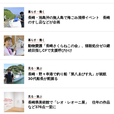
暮らす・働く
長崎・池島沖の無人島で海ごみ清掃イベント 長崎
のすし店などが企画
暮らす・働く
動物愛護「長崎さくらねこの会」、猫殺処分ゼロ継
続目指しCFで支援呼びかけ
見る・遊ぶ
長崎・野々串港で釣り船「第八ゑびす丸」が就航
30代船長が舵握る
見る・遊ぶ
長崎県美術館で「レオ・レオーニ展」 往年の作品
など376点一堂に