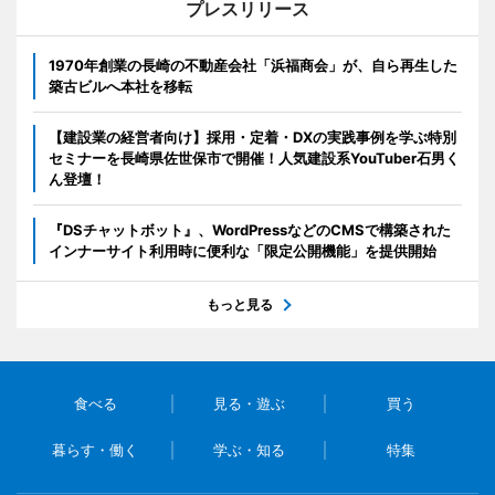
プレスリリース
1970年創業の長崎の不動産会社「浜福商会」が、自ら再生した
築古ビルへ本社を移転
【建設業の経営者向け】採用・定着・DXの実践事例を学ぶ特別
セミナーを長崎県佐世保市で開催！人気建設系YouTuber石男く
ん登壇！
『DSチャットボット』、WordPressなどのCMSで構築された
インナーサイト利用時に便利な「限定公開機能」を提供開始
もっと見る
食べる
見る・遊ぶ
買う
暮らす・働く
学ぶ・知る
特集