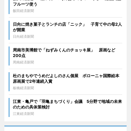
フルーツ使う
飯田経済新聞
日向に焼き菓子とランチの店「ニック」 子育て中の母2人
が開業
日向経済新聞
周南市美博館で「ねずみくんのチョッキ展」 原画など
200点
周南経済新聞
杜のまちやでうめだよしのさん個展 ボローニャ国際絵本
原画展で2年連続入賞
板橋経済新聞
江東・亀戸で「羽亀まちづくり」会議 5分野で地域の未来
のための具体策検討
江東経済新聞