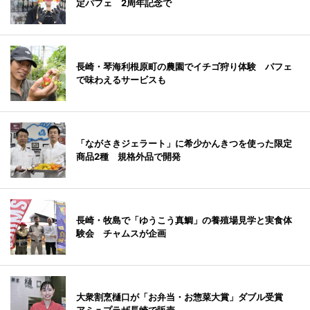
定パフェ 2周年記念で
長崎・琴海利根原町の農園でイチゴ狩り体験 パフェ
で味わえるサービスも
「ながさきジェラート」に希少かんきつを使った限定
商品2種 規格外品で開発
長崎・牧島で「ゆうこう真鯛」の養殖場見学と実食体
験会 チャムスが企画
大衆割烹樋口が「お弁当・お惣菜大賞」ダブル受賞