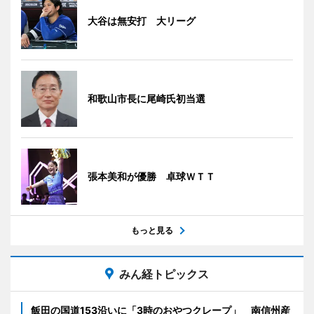
大谷は無安打 大リーグ
和歌山市長に尾崎氏初当選
張本美和が優勝 卓球ＷＴＴ
もっと見る
みん経トピックス
飯田の国道153沿いに「3時のおやつクレープ」 南信州産