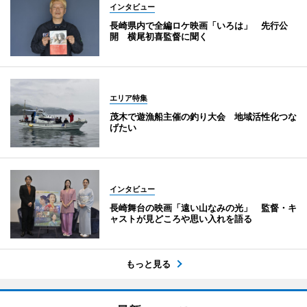
インタビュー
長崎県内で全編ロケ映画「いろは」 先行公
開 横尾初喜監督に聞く
エリア特集
茂木で遊漁船主催の釣り大会 地域活性化つな
げたい
インタビュー
長崎舞台の映画「遠い山なみの光」 監督・キ
ャストが見どころや思い入れを語る
もっと見る