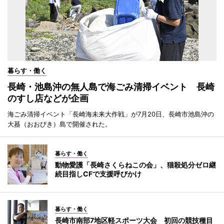
暮らす・働く
長崎・池島沖の無人島で海ごみ清掃イベント 長崎
のすし店などが企画
海ごみ清掃イベント「長崎海未来大作戦」が7月20日、長崎市池島沖の
大蟇（おおびき）島で開催された。
暮らす・働く
動物愛護「長崎さくらねこの会」、猫殺処分ゼロ継
続目指しCFで支援呼びかけ
暮らす・働く
長崎市南部7地区軽スポーツ大会 初回の競技種目