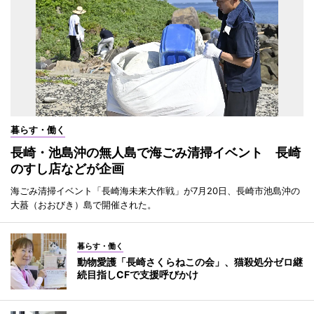
暮らす・働く
長崎・池島沖の無人島で海ごみ清掃イベント 長崎
のすし店などが企画
海ごみ清掃イベント「長崎海未来大作戦」が7月20日、長崎市池島沖の
大蟇（おおびき）島で開催された。
暮らす・働く
動物愛護「長崎さくらねこの会」、猫殺処分ゼロ継
続目指しCFで支援呼びかけ