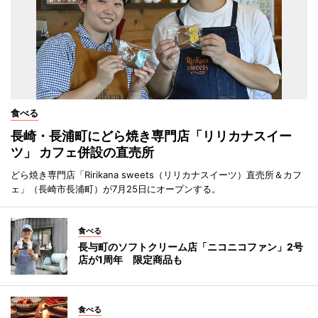
食べる
長崎・長浦町にどら焼き専門店「リリカナスイー
ツ」 カフェ併設の直売所
どら焼き専門店「Ririkana sweets（リリカナスイーツ）直売所＆カフ
ェ」（長崎市長浦町）が7月25日にオープンする。
食べる
長与町のソフトクリーム店「ニコニコファン」2号
店が1周年 限定商品も
食べる