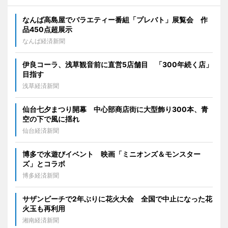
なんば高島屋でバラエティー番組「プレバト」展覧会 作
品450点超展示
なんば経済新聞
伊良コーラ、浅草観音前に直営5店舗目 「300年続く店」
目指す
浅草経済新聞
仙台七夕まつり開幕 中心部商店街に大型飾り300本、青
空の下で風に揺れ
仙台経済新聞
博多で水遊びイベント 映画「ミニオンズ＆モンスター
ズ」とコラボ
博多経済新聞
サザンビーチで2年ぶりに花火大会 全国で中止になった花
火玉も再利用
湘南経済新聞