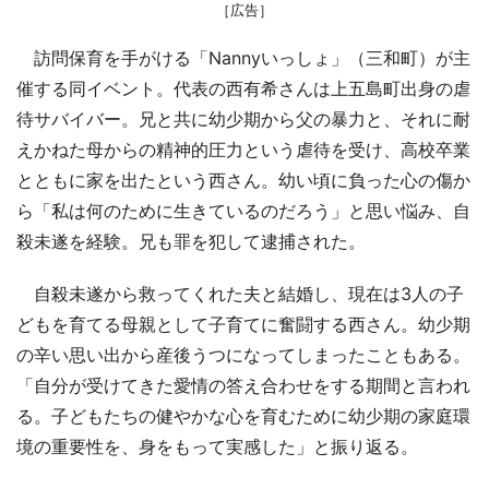
［広告］
訪問保育を手がける「Nannyいっしょ」（三和町）が主
催する同イベント。代表の西有希さんは上五島町出身の虐
待サバイバー。兄と共に幼少期から父の暴力と、それに耐
えかねた母からの精神的圧力という虐待を受け、高校卒業
とともに家を出たという西さん。幼い頃に負った心の傷か
ら「私は何のために生きているのだろう」と思い悩み、自
殺未遂を経験。兄も罪を犯して逮捕された。
自殺未遂から救ってくれた夫と結婚し、現在は3人の子
どもを育てる母親として子育てに奮闘する西さん。幼少期
の辛い思い出から産後うつになってしまったこともある。
「自分が受けてきた愛情の答え合わせをする期間と言われ
る。子どもたちの健やかな心を育むために幼少期の家庭環
境の重要性を、身をもって実感した」と振り返る。