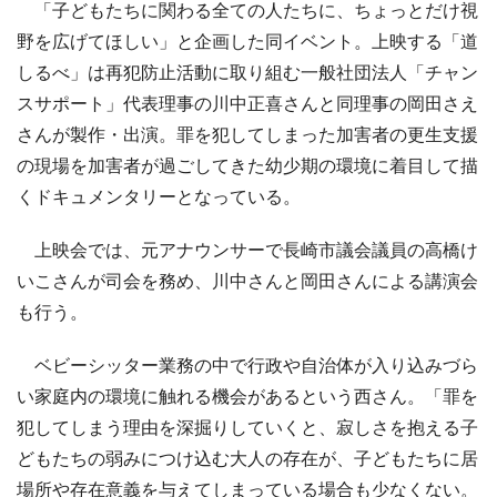
「子どもたちに関わる全ての人たちに、ちょっとだけ視
野を広げてほしい」と企画した同イベント。上映する「道
しるべ」は再犯防止活動に取り組む一般社団法人「チャン
スサポート」代表理事の川中正喜さんと同理事の岡田さえ
さんが製作・出演。罪を犯してしまった加害者の更生支援
の現場を加害者が過ごしてきた幼少期の環境に着目して描
くドキュメンタリーとなっている。
上映会では、元アナウンサーで長崎市議会議員の高橋け
いこさんが司会を務め、川中さんと岡田さんによる講演会
も行う。
ベビーシッター業務の中で行政や自治体が入り込みづら
い家庭内の環境に触れる機会があるという西さん。「罪を
犯してしまう理由を深掘りしていくと、寂しさを抱える子
どもたちの弱みにつけ込む大人の存在が、子どもたちに居
場所や存在意義を与えてしまっている場合も少なくない。