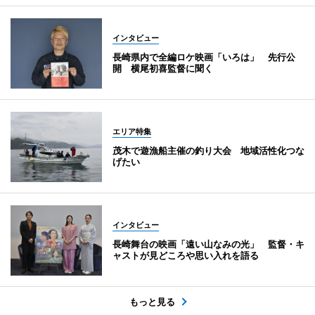
インタビュー
長崎県内で全編ロケ映画「いろは」 先行公
開 横尾初喜監督に聞く
エリア特集
茂木で遊漁船主催の釣り大会 地域活性化つな
げたい
インタビュー
長崎舞台の映画「遠い山なみの光」 監督・キ
ャストが見どころや思い入れを語る
もっと見る