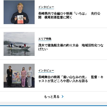
インタビュー
長崎県内で全編ロケ映画「いろは」 先行公
開 横尾初喜監督に聞く
エリア特集
茂木で遊漁船主催の釣り大会 地域活性化つな
げたい
インタビュー
長崎舞台の映画「遠い山なみの光」 監督・キ
ャストが見どころや思い入れを語る
もっと見る