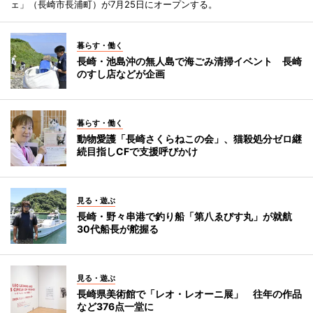
ェ」（長崎市長浦町）が7月25日にオープンする。
暮らす・働く
長崎・池島沖の無人島で海ごみ清掃イベント 長崎
のすし店などが企画
暮らす・働く
動物愛護「長崎さくらねこの会」、猫殺処分ゼロ継
続目指しCFで支援呼びかけ
見る・遊ぶ
長崎・野々串港で釣り船「第八ゑびす丸」が就航
30代船長が舵握る
見る・遊ぶ
長崎県美術館で「レオ・レオーニ展」 往年の作品
など376点一堂に