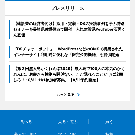
プレスリリース
【建設業の経営者向け】採用・定着・DXの実践事例を学ぶ特別
セミナーを長崎県佐世保市で開催！人気建設系YouTuber石男く
ん登壇！
『DSチャットボット』、WordPressなどのCMSで構築された
インナーサイト利用時に便利な「限定公開機能」を提供開始
【第３回無人島かくれんぼ2026】無人島で100人の本気のかく
れんぼ。肩書きも性別も関係ない、ただ隠れることだけに没頭
しろ！ 10/31-11/1参加者募集。【8/11予約開始】
もっと見る
食べる
見る・遊ぶ
買う
暮らす・働く
学ぶ・知る
特集