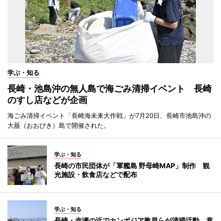
学ぶ・知る
長崎・池島沖の無人島で海ごみ清掃イベント 長崎
のすし店などが企画
海ごみ清掃イベント「長崎海未来大作戦」が7月20日、長崎市池島沖の
大蟇（おおびき）島で開催された。
学ぶ・知る
長崎の市民団体が「軍艦島 野母崎MAP」制作 観
光施設・飲食店などで配布
学ぶ・知る
長崎・赤瀬の浜でカンボジア教員らが清掃活動 意