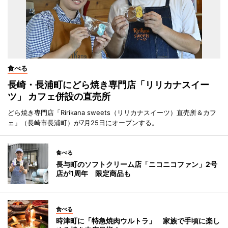
食べる
長崎・長浦町にどら焼き専門店「リリカナスイー
ツ」 カフェ併設の直売所
どら焼き専門店「Ririkana sweets（リリカナスイーツ）直売所＆カフ
ェ」（長崎市長浦町）が7月25日にオープンする。
食べる
長与町のソフトクリーム店「ニコニコファン」2号
店が1周年 限定商品も
食べる
時津町に「特急焼肉ウルトラ」 家族で手頃に楽し