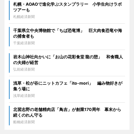
札幌・AOAOで進化学ぶスタンプラリー 小学生向けラボ
ツアーも
札幌経済新聞
千葉県立中央博物館で「ちば恐竜博」 巨大肉食恐竜や海
の捕食者も
千葉経済新聞
岩木山神社向かいに「お山の花彩食堂 龍の憩」 和食職人
の夫婦が経営
弘前経済新聞
浅草・松が谷にニットカフェ「ito-mori」 編み物好きが
集う場に
浅草経済新聞
北習志野の老舗精肉店「鳥吉」が創業170周年 幕末から
続くのれん守る
船橋経済新聞