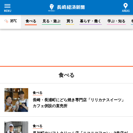
35°C
食べる
見る・遊ぶ
買う
暮らす・働く
学ぶ・知る
食べる
食べる
長崎・長浦町にどら焼き専門店「リリカナスイーツ」
カフェ併設の直売所
食べる
長与町のソフトクリーム店「ニコニコファン」2号店が