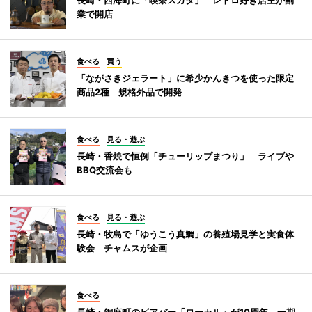
業で開店
食べる
買う
「ながさきジェラート」に希少かんきつを使った限定
商品2種 規格外品で開発
食べる
見る・遊ぶ
長崎・香焼で恒例「チューリップまつり」 ライブや
BBQ交流会も
食べる
見る・遊ぶ
長崎・牧島で「ゆうこう真鯛」の養殖場見学と実食体
験会 チャムスが企画
食べる
長崎・銅座町のビアバー「ローカル」が10周年 一期