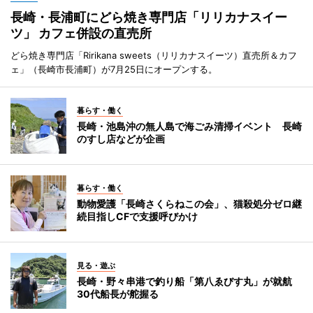
長崎・長浦町にどら焼き専門店「リリカナスイー
ツ」 カフェ併設の直売所
どら焼き専門店「Ririkana sweets（リリカナスイーツ）直売所＆カフ
ェ」（長崎市長浦町）が7月25日にオープンする。
暮らす・働く
長崎・池島沖の無人島で海ごみ清掃イベント 長崎
のすし店などが企画
暮らす・働く
動物愛護「長崎さくらねこの会」、猫殺処分ゼロ継
続目指しCFで支援呼びかけ
見る・遊ぶ
長崎・野々串港で釣り船「第八ゑびす丸」が就航
30代船長が舵握る