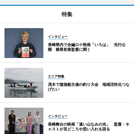
特集
インタビュー
長崎県内で全編ロケ映画「いろは」 先行公
開 横尾初喜監督に聞く
エリア特集
茂木で遊漁船主催の釣り大会 地域活性化つな
げたい
インタビュー
長崎舞台の映画「遠い山なみの光」 監督・キ
ャストが見どころや思い入れを語る