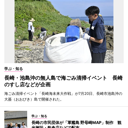
学ぶ・知る
長崎・池島沖の無人島で海ごみ清掃イベント 長崎
のすし店などが企画
海ごみ清掃イベント「長崎海未来大作戦」が7月20日、長崎市池島沖の
大蟇（おおびき）島で開催された。
学ぶ・知る
長崎の市民団体が「軍艦島 野母崎MAP」制作 観
光施設・飲食店などで配布