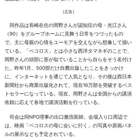
［広告］
同作品は長崎在住の岡野さんが認知症の母・光江さん
（90）をグループホームに見舞う日常をつづったもの
で、主に母親の心情をユーモアを交えながら想像して描い
ている。「ペコロス」とは小さな西洋タマネギのことで、
岡野さんの頭部に形が似ていることから自らをそう名付け
た。昨年1月、500部だけ自費出版したことをきっかけ
に、インターネットを通じて人気となり、その後は西日本
新聞社から商業出版化されて、現在16万部を突破するベス
トセラーになっている。現在、岡野さんは全国からの講演
依頼に応えて各地で講演活動を行っている。
司会は同NPO理事の出口雅浩医師。会場入り口周辺で
は、映画「ペコロスの母に会いに行く」の写真や原画パネ
ルの展示なども予定されている。