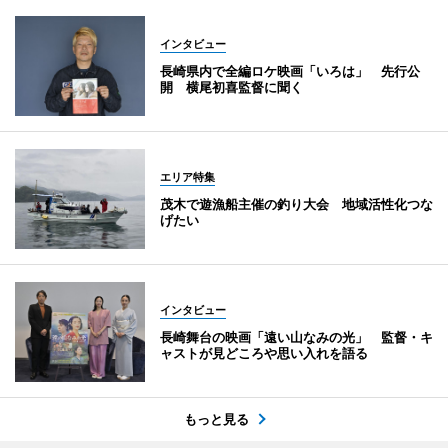
インタビュー
長崎県内で全編ロケ映画「いろは」 先行公
開 横尾初喜監督に聞く
エリア特集
茂木で遊漁船主催の釣り大会 地域活性化つな
げたい
インタビュー
長崎舞台の映画「遠い山なみの光」 監督・キ
ャストが見どころや思い入れを語る
もっと見る