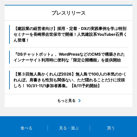
プレスリリース
【建設業の経営者向け】採用・定着・DXの実践事例を学ぶ特別
セミナーを長崎県佐世保市で開催！人気建設系YouTuber石男く
ん登壇！
『DSチャットボット』、WordPressなどのCMSで構築された
インナーサイト利用時に便利な「限定公開機能」を提供開始
【第３回無人島かくれんぼ2026】無人島で100人の本気のかく
れんぼ。肩書きも性別も関係ない、ただ隠れることだけに没頭
しろ！ 10/31-11/1参加者募集。【8/11予約開始】
もっと見る
食べる
見る・遊ぶ
買う