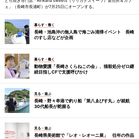
どら焼き専門店「Ririkana sweets（リリカナスイーツ）直売所＆カフ
ェ」（長崎市長浦町）が7月25日にオープンする。
暮らす・働く
長崎・池島沖の無人島で海ごみ清掃イベント 長崎
のすし店などが企画
暮らす・働く
動物愛護「長崎さくらねこの会」、猫殺処分ゼロ継
続目指しCFで支援呼びかけ
見る・遊ぶ
長崎・野々串港で釣り船「第八ゑびす丸」が就航
30代船長が舵握る
見る・遊ぶ
長崎県美術館で「レオ・レオーニ展」 往年の作品