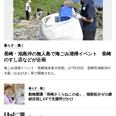
暮らす・働く
長崎・池島沖の無人島で海ごみ清掃イベント 長崎
のすし店などが企画
海ごみ清掃イベント「長崎海未来大作戦」が7月20日、長崎市池島沖の
大蟇（おおびき）島で開催された。
暮らす・働く
動物愛護「長崎さくらねこの会」、猫殺処分ゼロ継
続目指しCFで支援呼びかけ