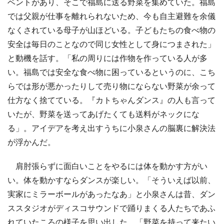
ベントがあり、そこで福島に送る野菜を集めていた。福島
では父親が仕事を離れられないため、今も自主避難を余儀
なくされている母子が山ほどいる。子どもたちの食べ物の
安全は毎日のことなので同じ女性として身につまされた」
と動機を話す。「私の周りには作物を作っている人が多
い。福島では安全な食べ物に困っているというのに、こち
らでは形が悪かったりして売り物にならない野菜が余って
仕方なく捨てている。『カトちゃんダンス』の人も言って
いたが、野菜を送ってあげたくても送料がネックにな
る」。アイデアを考え出すうちに小泉さんの脳裏に解決法
が浮かんだ。
肩肘張らずに面白いことをやるには体を動かす方がい
い。体を動かすならダンスが楽しい。「そういえば以前、
実家にミラーボールがあったなあ」と小泉さんは昔、ダン
ススタジオがディスコサウンドで踊りまくる人たちであふ
れていたころの様子を思い出した。「野菜を持って来たい