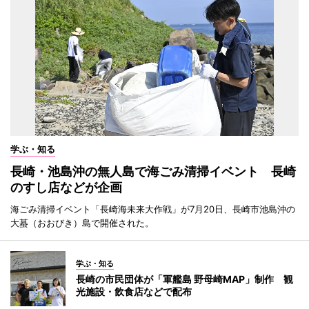
学ぶ・知る
長崎・池島沖の無人島で海ごみ清掃イベント 長崎
のすし店などが企画
海ごみ清掃イベント「長崎海未来大作戦」が7月20日、長崎市池島沖の
大蟇（おおびき）島で開催された。
学ぶ・知る
長崎の市民団体が「軍艦島 野母崎MAP」制作 観
光施設・飲食店などで配布