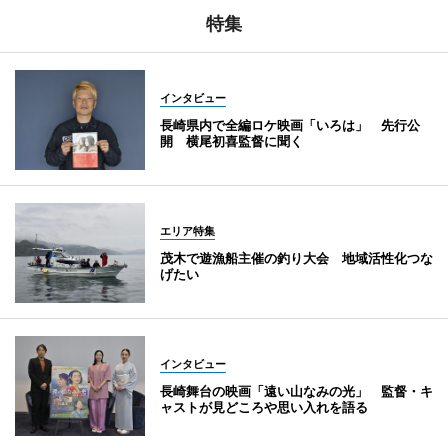
特集
インタビュー
長崎県内で全編ロケ映画「いろは」 先行公
開 横尾初喜監督に聞く
エリア特集
茂木で遊漁船主催の釣り大会 地域活性化つな
げたい
インタビュー
長崎舞台の映画「遠い山なみの光」 監督・キ
ャストが見どころや思い入れを語る