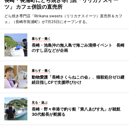
長崎・長浦町にどら焼き専門店「リリカナスイー
ツ」 カフェ併設の直売所
どら焼き専門店「Ririkana sweets（リリカナスイーツ）直売所＆カフ
ェ」（長崎市長浦町）が7月25日にオープンする。
暮らす・働く
長崎・池島沖の無人島で海ごみ清掃イベント 長崎
のすし店などが企画
暮らす・働く
動物愛護「長崎さくらねこの会」、猫殺処分ゼロ継
続目指しCFで支援呼びかけ
見る・遊ぶ
長崎・野々串港で釣り船「第八ゑびす丸」が就航
30代船長が舵握る