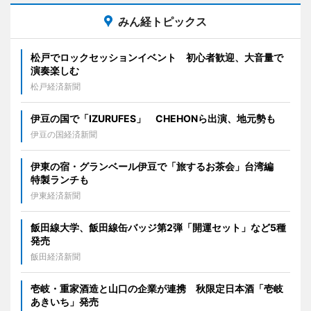
みん経トピックス
松戸でロックセッションイベント 初心者歓迎、大音量で
演奏楽しむ
松戸経済新聞
伊豆の国で「IZURUFES」 CHEHONら出演、地元勢も
伊豆の国経済新聞
伊東の宿・グランベール伊豆で「旅するお茶会」台湾編
特製ランチも
伊東経済新聞
飯田線大学、飯田線缶バッジ第2弾「開運セット」など5種
発売
飯田経済新聞
壱岐・重家酒造と山口の企業が連携 秋限定日本酒「壱岐
あきいち」発売