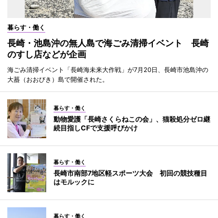
暮らす・働く
長崎・池島沖の無人島で海ごみ清掃イベント 長崎
のすし店などが企画
海ごみ清掃イベント「長崎海未来大作戦」が7月20日、長崎市池島沖の
大蟇（おおびき）島で開催された。
暮らす・働く
動物愛護「長崎さくらねこの会」、猫殺処分ゼロ継
続目指しCFで支援呼びかけ
暮らす・働く
長崎市南部7地区軽スポーツ大会 初回の競技種目
はモルックに
暮らす・働く