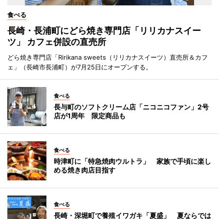
食べる
長崎・長浦町にどら焼き専門店「リリカナスイー
ツ」 カフェ併設の直売所
どら焼き専門店「Ririkana sweets（リリカナスイーツ）直売所＆カフ
ェ」（長崎市長浦町）が7月25日にオープンする。
食べる
長与町のソフトクリーム店「ニコニコファン」2号
店が1周年 限定商品も
食べる
時津町に「特急焼肉ウルトラ」 家族で手頃に楽し
める焼き肉店目指す
食べる
長崎・深堀町で養殖イワガキ「夏盛」 夏ならでは