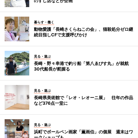
のすし店などが企画
暮らす・働く
動物愛護「長崎さくらねこの会」、猫殺処分ゼロ継
続目指しCFで支援呼びかけ
見る・遊ぶ
長崎・野々串港で釣り船「第八ゑびす丸」が就航
30代船長が舵握る
見る・遊ぶ
長崎県美術館で「レオ・レオーニ展」 往年の作品
など376点一堂に
見る・遊ぶ
浜町でボールペン画家「薫画伯」の個展 週末はワ
ークショップも