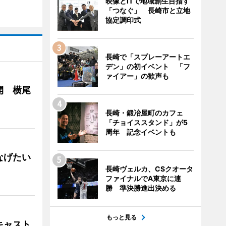
映像とITで地域創生目指す
「つなぐ」 長崎市と立地
協定調印式
長崎で「スプレーアートエ
デン」の初イベント 「フ
ァイアー」の歓声も
開 横尾
長崎・鍛冶屋町のカフェ
「チョイススタンド」が5
周年 記念イベントも
なげたい
長崎ヴェルカ、CSクオータ
ファイナルでA東京に連
勝 準決勝進出決める
もっと見る
キャスト