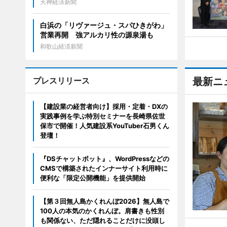
天神経済新聞
白浜の「リヴァージュ・スパひきがわ」
営業再開 強アルカリ性の源泉湯も
和歌山経済新聞
プレスリリース
最新ニ
【建設業の経営者向け】採用・定着・DXの
実践事例を学ぶ特別セミナーを長崎県佐世
保市で開催！人気建設系YouTuber石男くん
登壇！
『DSチャットボット』、WordPressなどの
CMSで構築されたインナーサイト利用時に
便利な「限定公開機能」を提供開始
【第３回無人島かくれんぼ2026】無人島で
100人の本気のかくれんぼ。肩書きも性別
も関係ない、ただ隠れることだけに没頭し