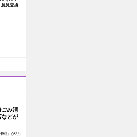
 意見交換
海ごみ清
店などが
作戦」が7月