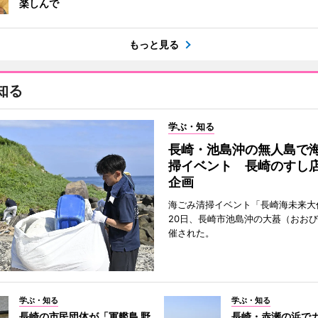
楽しんで
もっと見る
知る
学ぶ・知る
長崎・池島沖の無人島で
掃イベント 長崎のすし
企画
海ごみ清掃イベント「長崎海未来大
20日、長崎市池島沖の大蟇（おお
催された。
学ぶ・知る
学ぶ・知る
長崎の市民団体が「軍艦島 野
長崎・赤瀬の浜で