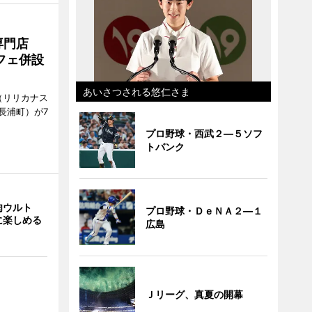
専門店
フェ併設
あいさつされる悠仁さま
ts（リリカナス
長浦町）が7
プロ野球・西武２―５ソフ
トバンク
肉ウルト
プロ野球・ＤｅＮＡ２―１
に楽しめる
広島
Ｊリーグ、真夏の開幕