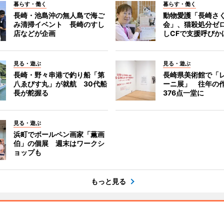
暮らす・働く
暮らす・働く
長崎・池島沖の無人島で海ご
動物愛護「長崎さ
み清掃イベント 長崎のすし
会」、猫殺処分ゼ
店などが企画
しCFで支援呼びか
見る・遊ぶ
見る・遊ぶ
長崎・野々串港で釣り船「第
長崎県美術館で「
八ゑびす丸」が就航 30代船
ーニ展」 往年の
長が舵握る
376点一堂に
見る・遊ぶ
浜町でボールペン画家「薫画
伯」の個展 週末はワークシ
ョップも
もっと見る