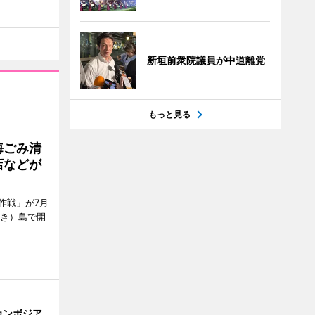
新垣前衆院議員が中道離党
もっと見る
海ごみ清
店などが
作戦」が7月
びき）島で開
カンボジア