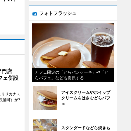
フォトフラッシュ
専門店
カフェ限定の「どらパンケーキ」や「ど
フェ併設
らパフェ」なども提供する
アイスクリームやホイップ
ts（リリカナス
クリームをはさむどらパフ
長浦町）が7
ェ
スタンダードなどら焼きも