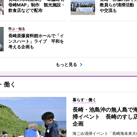
母崎MAP」制作 観光施設・
教員らが清掃活動
飲食店などで配布
や交流も
学ぶ・知る
長崎原爆資料館ホールで「イ
ンスハート」ライブ 平和を
考える企画も
もっと見る
・働く
暮らす・働く
長崎・池島沖の無人島で
掃イベント 長崎のすし
企画
海ごみ清掃イベント「長崎海未来大