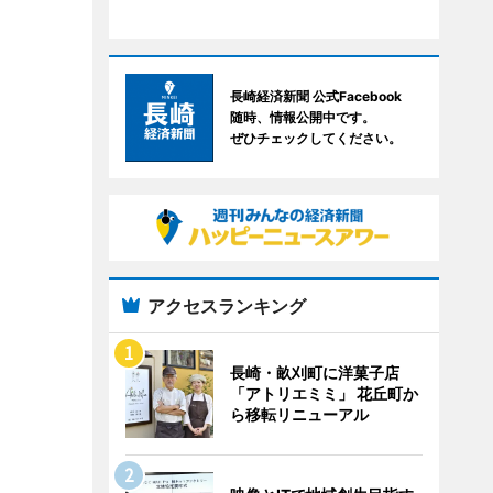
長崎経済新聞 公式Facebook
随時、情報公開中です。
ぜひチェックしてください。
アクセスランキング
長崎・畝刈町に洋菓子店
「アトリエミミ」 花丘町か
ら移転リニューアル