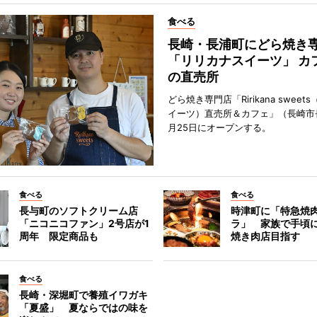
食べる
長崎・長浦町にどら焼き
「リリカナスイーツ」 カ
の直売所
どら焼き専門店「Ririkana swee
イーツ）直売所＆カフェ」（長崎市
月25日にオープンする。
食べる
食べる
長与町のソフトクリーム店
時津町に「特急焼
「ニコニコファン」2号店が1
ラ」 家族で手頃
周年 限定商品も
焼き肉店目指す
食べる
長崎・深堀町で養殖イワガキ
「夏盛」 夏ならではの味を