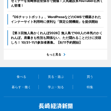
セミナーを長崎県佐世保市で開催！人気建設系YouTuber石男く
ん登壇！
『DSチャットボット』、WordPressなどのCMSで構築された
インナーサイト利用時に便利な「限定公開機能」を提供開始
【第３回無人島かくれんぼ2026】無人島で100人の本気のかく
れんぼ。肩書きも性別も関係ない、ただ隠れることだけに没頭
しろ！ 10/31-11/1参加者募集。【8/11予約開始】
もっと見る
食べる
見る・遊ぶ
買う
暮らす・働く
学ぶ・知る
特集