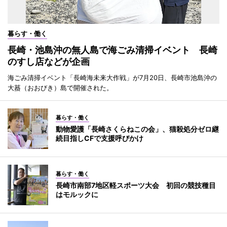
暮らす・働く
長崎・池島沖の無人島で海ごみ清掃イベント 長崎
のすし店などが企画
海ごみ清掃イベント「長崎海未来大作戦」が7月20日、長崎市池島沖の
大蟇（おおびき）島で開催された。
暮らす・働く
動物愛護「長崎さくらねこの会」、猫殺処分ゼロ継
続目指しCFで支援呼びかけ
暮らす・働く
長崎市南部7地区軽スポーツ大会 初回の競技種目
はモルックに