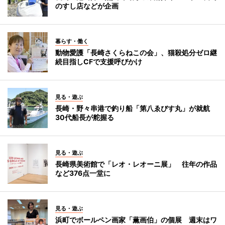
のすし店などが企画
暮らす・働く
動物愛護「長崎さくらねこの会」、猫殺処分ゼロ継
続目指しCFで支援呼びかけ
見る・遊ぶ
長崎・野々串港で釣り船「第八ゑびす丸」が就航
30代船長が舵握る
見る・遊ぶ
長崎県美術館で「レオ・レオーニ展」 往年の作品
など376点一堂に
見る・遊ぶ
浜町でボールペン画家「薫画伯」の個展 週末はワ