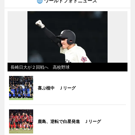
ワールドフォトニュース
長崎日大が２回戦へ 高校野球
喜ぶ植中 Ｊリーグ
鹿島、逆転で白星発進 Ｊリーグ