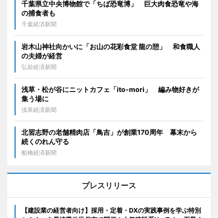
千葉県立中央博物館で「ちば恐竜博」 巨大肉食恐竜や海
の捕食者も
千葉経済新聞
岩木山神社向かいに「お山の花彩食堂 龍の憩」 和食職人
の夫婦が経営
弘前経済新聞
浅草・松が谷にニットカフェ「ito-mori」 編み物好きが
集う場に
浅草経済新聞
北習志野の老舗精肉店「鳥吉」が創業170周年 幕末から
続くのれん守る
船橋経済新聞
プレスリリース
【建設業の経営者向け】採用・定着・DXの実践事例を学ぶ特別