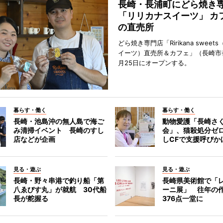
長崎・長浦町にどら焼き
「リリカナスイーツ」 カ
の直売所
どら焼き専門店「Ririkana swee
イーツ）直売所＆カフェ」（長崎市
月25日にオープンする。
暮らす・働く
暮らす・働く
長崎・池島沖の無人島で海ご
動物愛護「長崎さ
み清掃イベント 長崎のすし
会」、猫殺処分ゼ
店などが企画
しCFで支援呼びか
見る・遊ぶ
見る・遊ぶ
長崎・野々串港で釣り船「第
長崎県美術館で「
八ゑびす丸」が就航 30代船
ーニ展」 往年の
長が舵握る
376点一堂に