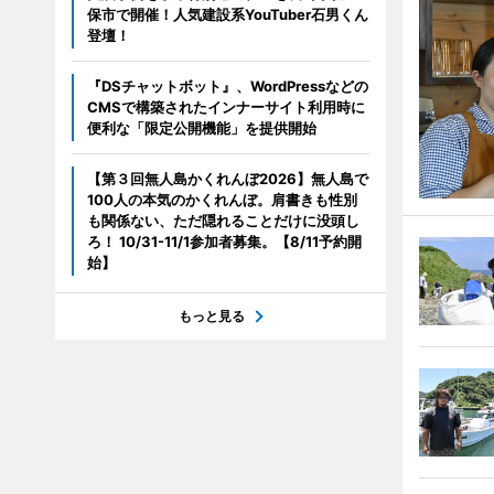
保市で開催！人気建設系YouTuber石男くん
登壇！
『DSチャットボット』、WordPressなどの
CMSで構築されたインナーサイト利用時に
便利な「限定公開機能」を提供開始
【第３回無人島かくれんぼ2026】無人島で
100人の本気のかくれんぼ。肩書きも性別
も関係ない、ただ隠れることだけに没頭し
ろ！ 10/31-11/1参加者募集。【8/11予約開
始】
もっと見る