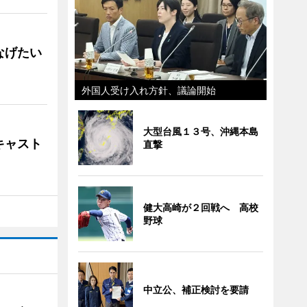
なげたい
外国人受け入れ方針、議論開始
大型台風１３号、沖縄本島
キャスト
直撃
健大高崎が２回戦へ 高校
野球
中立公、補正検討を要請