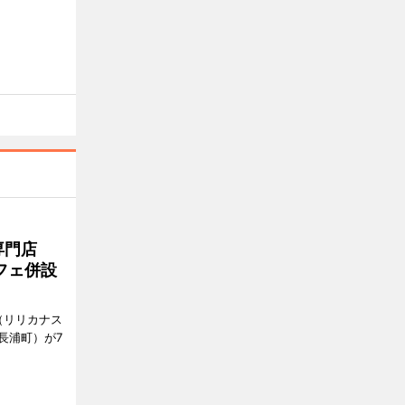
専門店
フェ併設
ts（リリカナス
長浦町）が7