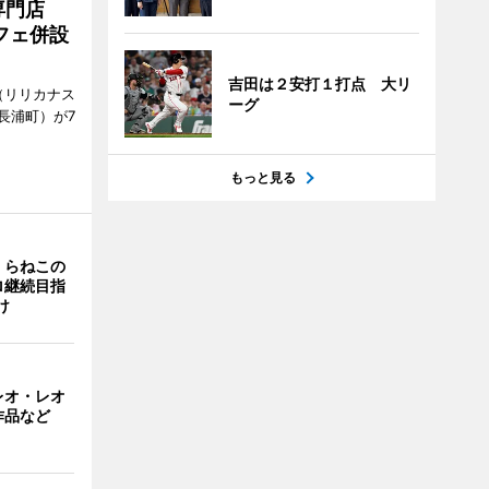
専門店
フェ併設
吉田は２安打１打点 大リ
ts（リリカナス
ーグ
長浦町）が7
もっと見る
くらねこの
ロ継続目指
け
レオ・レオ
作品など