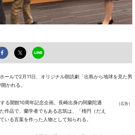
ールで2月11日、オリジナル朗読劇「出島から地球を見た男
が開かれる。
する開館10周年記念企画。長崎出身の阿蘭陀通
［広告］
た作品で、蘭学者でもある志筑は、「楕円（だえ
ている言葉を作った人物として知られる。