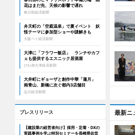
花はまだ先、天候の影響で遅れ
春日部経済新聞
弁天町の「空庭温泉」で夏イベント 妖
怪テーマに参加型ショーや謎解きも
大阪ベイ経済新聞
大津に「フラワー飯店」 ランチやカフ
ェも提供するエスニック居酒屋
びわ湖大津経済新聞
大井町にギョーザと創作中華「蓮月」
南青山、新橋に次ぐ都内3店舗目
品川経済新聞
プレスリリース
最新ニ
【建設業の経営者向け】採用・定着・DXの
実践事例を学ぶ特別セミナーを長崎県佐世