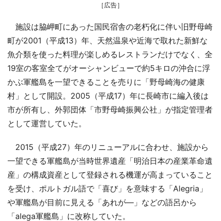
［広告］
施設は脇岬町にあった国民宿舎の老朽化に伴い旧野母崎
町が2001（平成13）年、天然温泉や近海で取れた新鮮な
魚介類を使った料理が楽しめるレストランだけでなく、全
19室の客室全てがオーシャンビューで約5キロの沖合に浮
かぶ軍艦島を一望できることを売りに「野母崎海の健康
村」として開設。2005（平成17）年に長崎市に編入後は
市が所有し、外郭団体「市野母崎振興公社」が指定管理者
として運営していた。
2015（平成27）年のリニューアルに合わせ、施設から
一望できる軍艦島が当時世界遺産「明治日本の産業革命遺
産」の構成資産として登録される機運が高まっていること
を受け、ポルトガル語で「喜び」を意味する「Alegria」
や軍艦島が目前に見える「あれが―」などの語呂から
「alega軍艦島」に改称していた。