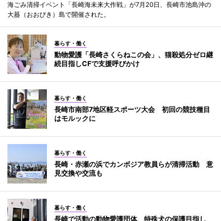
海ごみ清掃イベント「長崎海未来大作戦」が7月20日、長崎市池島沖の
大蟇（おおびき）島で開催された。
暮らす・働く
動物愛護「長崎さくらねこの会」、猫殺処分ゼロ継
続目指しCFで支援呼びかけ
暮らす・働く
長崎市南部7地区軽スポーツ大会 初回の競技種目
はモルックに
暮らす・働く
長崎・赤瀬の浜でカンボジア教員らが清掃活動 意
見交換や交流も
暮らす・働く
長崎で活動の動物愛護団体、特殊犬の保護目指し