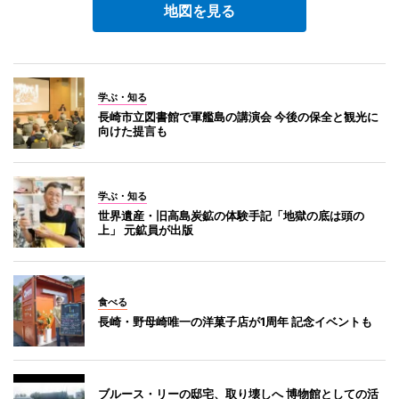
地図を見る
学ぶ・知る
長崎市立図書館で軍艦島の講演会 今後の保全と観光に
向けた提言も
学ぶ・知る
世界遺産・旧高島炭鉱の体験手記「地獄の底は頭の
上」 元鉱員が出版
食べる
長崎・野母崎唯一の洋菓子店が1周年 記念イベントも
ブルース・リーの邸宅、取り壊しへ 博物館としての活