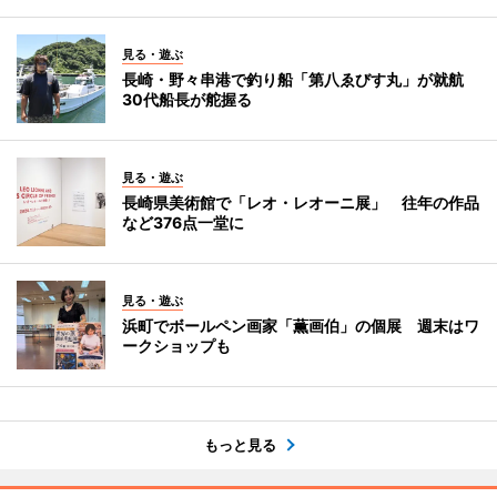
見る・遊ぶ
長崎・野々串港で釣り船「第八ゑびす丸」が就航
30代船長が舵握る
見る・遊ぶ
長崎県美術館で「レオ・レオーニ展」 往年の作品
など376点一堂に
見る・遊ぶ
浜町でボールペン画家「薫画伯」の個展 週末はワ
ークショップも
もっと見る