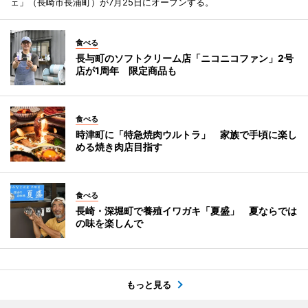
ェ」（長崎市長浦町）が7月25日にオープンする。
食べる
長与町のソフトクリーム店「ニコニコファン」2号
店が1周年 限定商品も
食べる
時津町に「特急焼肉ウルトラ」 家族で手頃に楽し
める焼き肉店目指す
食べる
長崎・深堀町で養殖イワガキ「夏盛」 夏ならでは
の味を楽しんで
もっと見る