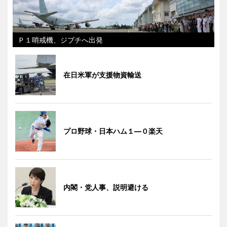
Ｐ１哨戒機、ジブチへ出発
在日米軍が支援物資輸送
プロ野球・日本ハム１―０楽天
内閣・党人事、説明避ける