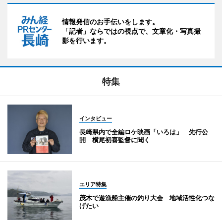
情報発信のお手伝いをします。
「記者」ならではの視点で、文章化・写真撮
影を行います。
特集
インタビュー
長崎県内で全編ロケ映画「いろは」 先行公
開 横尾初喜監督に聞く
エリア特集
茂木で遊漁船主催の釣り大会 地域活性化つな
げたい