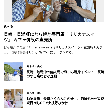
食べる
長崎・長浦町にどら焼き専門店「リリカナスイー
ツ」 カフェ併設の直売所
どら焼き専門店「Ririkana sweets（リリカナスイーツ）直売所＆カフ
ェ」（長崎市長浦町）が7月25日にオープンする。
暮らす・働く
長崎・池島沖の無人島で海ごみ清掃イベント 長崎
のすし店などが企画
暮らす・働く
動物愛護「長崎さくらねこの会」、猫殺処分ゼロ継
続目指しCFで支援呼びかけ