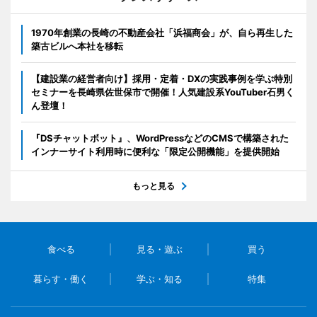
1970年創業の長崎の不動産会社「浜福商会」が、自ら再生した
築古ビルへ本社を移転
【建設業の経営者向け】採用・定着・DXの実践事例を学ぶ特別
セミナーを長崎県佐世保市で開催！人気建設系YouTuber石男く
ん登壇！
『DSチャットボット』、WordPressなどのCMSで構築された
インナーサイト利用時に便利な「限定公開機能」を提供開始
もっと見る
食べる
見る・遊ぶ
買う
暮らす・働く
学ぶ・知る
特集