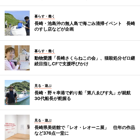
暮らす・働く
長崎・池島沖の無人島で海ごみ清掃イベント 長崎
のすし店などが企画
暮らす・働く
動物愛護「長崎さくらねこの会」、猫殺処分ゼロ継
続目指しCFで支援呼びかけ
見る・遊ぶ
長崎・野々串港で釣り船「第八ゑびす丸」が就航
30代船長が舵握る
見る・遊ぶ
長崎県美術館で「レオ・レオーニ展」 往年の作品
など376点一堂に