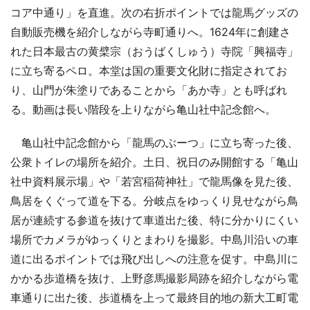
コア中通り」を直進。次の右折ポイントでは龍馬グッズの
自動販売機を紹介しながら寺町通りへ。1624年に創建さ
れた日本最古の黄檗宗（おうばくしゅう）寺院「興福寺」
に立ち寄るペロ。本堂は国の重要文化財に指定されてお
り、山門が朱塗りであることから「あか寺」とも呼ばれ
る。動画は長い階段を上りながら亀山社中記念館へ。
亀山社中記念館から「龍馬のぶーつ」に立ち寄った後、
公衆トイレの場所を紹介。土日、祝日のみ開館する「亀山
社中資料展示場」や「若宮稲荷神社」で龍馬像を見た後、
鳥居をくぐって道を下る。分岐点をゆっくり見せながら鳥
居が連続する参道を抜けて車道出た後、特に分かりにくい
場所でカメラがゆっくりとまわりを撮影。中島川沿いの車
道に出るポイントでは飛び出しへの注意を促す。中島川に
かかる歩道橋を抜け、上野彦馬撮影局跡を紹介しながら電
車通りに出た後、歩道橋を上って最終目的地の新大工町電