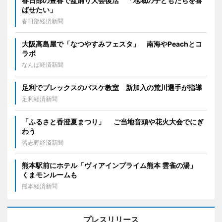
春日部の豊春で盆踊り大会復活 「地域の子どもたちを喜
ばせたい」
春日部経済新聞
大阪高島屋で「なつやすみフェスタ」 南海やPeachとコ
ラボ
なんば経済新聞
足利でブレックスのバスケ教室 新加入の荒川選手が指導
足利経済新聞
「ふるさと香澄夏まつり」 ご当地音頭や花火大会でにぎ
わう
習志野経済新聞
熊本駅前にホテル「ヴィアインプライム熊本 雲雀の湯」
くまモンルームも
熊本経済新聞
プレスリリース