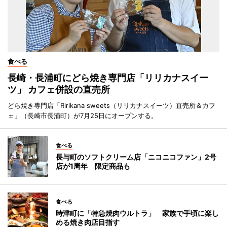
食べる
長崎・長浦町にどら焼き専門店「リリカナスイー
ツ」 カフェ併設の直売所
どら焼き専門店「Ririkana sweets（リリカナスイーツ）直売所＆カフ
ェ」（長崎市長浦町）が7月25日にオープンする。
食べる
長与町のソフトクリーム店「ニコニコファン」2号
店が1周年 限定商品も
食べる
時津町に「特急焼肉ウルトラ」 家族で手頃に楽し
める焼き肉店目指す