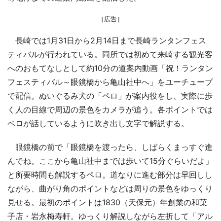
［広告］
長崎では1月31日から2月14日まで長崎ランタンフェス
ティバルが行われている。同所では初めて来崎する観光客
へのおもてなしとして約10分の道案内動画「祝！ランタン
フェスティバル～眼鏡橋から亀山社中へ」をユーチューブ
で配信。ぬいぐるみ犬の「ペロ」が案内役をし、実際に歩
く人の目線で周辺の景色をカメラが追う。各ポイントでは
ペロが話しているように吹き出し文字で解説する。
眼鏡橋の前で「眼鏡橋を渡ったら、しばらくまっすぐ進
んでね。ここから亀山社中までは歩いて15分ぐらいだよ」
と所要時間も解説するペロ。道なりに進む部分は早回しし
ながら、曲がり角のポイントなどは周りの景色をゆっくり
見せる。最初のポイントは1830（天保元）年創業の和菓
子店・岩永梅寿軒。ゆっくり解説しながら左折して「アル