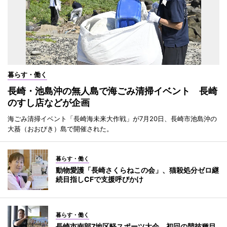
暮らす・働く
長崎・池島沖の無人島で海ごみ清掃イベント 長崎
のすし店などが企画
海ごみ清掃イベント「長崎海未来大作戦」が7月20日、長崎市池島沖の
大蟇（おおびき）島で開催された。
暮らす・働く
動物愛護「長崎さくらねこの会」、猫殺処分ゼロ継
続目指しCFで支援呼びかけ
暮らす・働く
長崎市南部7地区軽スポーツ大会 初回の競技種目