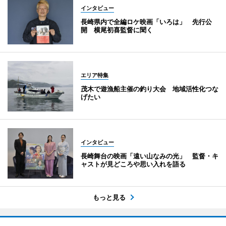
インタビュー
長崎県内で全編ロケ映画「いろは」 先行公
開 横尾初喜監督に聞く
エリア特集
茂木で遊漁船主催の釣り大会 地域活性化つな
げたい
インタビュー
長崎舞台の映画「遠い山なみの光」 監督・キ
ャストが見どころや思い入れを語る
もっと見る