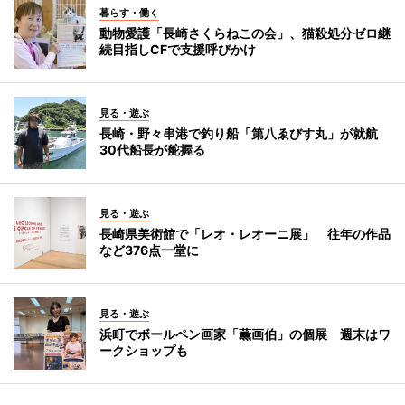
暮らす・働く
動物愛護「長崎さくらねこの会」、猫殺処分ゼロ継
続目指しCFで支援呼びかけ
見る・遊ぶ
長崎・野々串港で釣り船「第八ゑびす丸」が就航
30代船長が舵握る
見る・遊ぶ
長崎県美術館で「レオ・レオーニ展」 往年の作品
など376点一堂に
見る・遊ぶ
浜町でボールペン画家「薫画伯」の個展 週末はワ
ークショップも