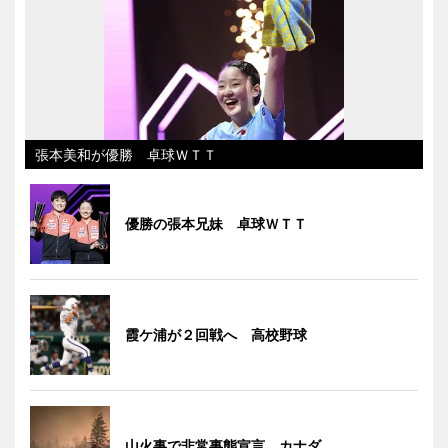
張本美和が優勝 卓球ＷＴＴ
優勝の張本兄妹 卓球ＷＴＴ
霞ケ浦が２回戦へ 高校野球
山火事で非常事態宣言 カナダ