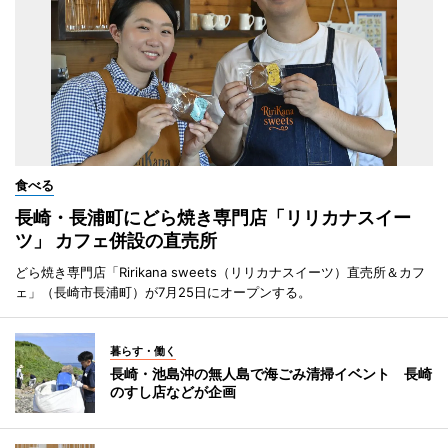
食べる
長崎・長浦町にどら焼き専門店「リリカナスイー
ツ」 カフェ併設の直売所
どら焼き専門店「Ririkana sweets（リリカナスイーツ）直売所＆カフ
ェ」（長崎市長浦町）が7月25日にオープンする。
暮らす・働く
長崎・池島沖の無人島で海ごみ清掃イベント 長崎
のすし店などが企画