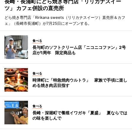
長崎・長浦町にどら焼き専門店「リリカナスイー
ツ」 カフェ併設の直売所
どら焼き専門店「Ririkana sweets（リリカナスイーツ）直売所＆カフ
ェ」（長崎市長浦町）が7月25日にオープンする。
食べる
長与町のソフトクリーム店「ニコニコファン」2号
店が1周年 限定商品も
食べる
時津町に「特急焼肉ウルトラ」 家族で手頃に楽し
める焼き肉店目指す
食べる
長崎・深堀町で養殖イワガキ「夏盛」 夏ならでは
の味を楽しんで