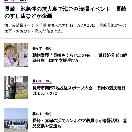
長崎・池島沖の無人島で海ごみ清掃イベント 長崎
のすし店などが企画
海ごみ清掃イベント「長崎海未来大作戦」が7月20日、長崎市池島沖の
大蟇（おおびき）島で開催された。
暮らす・働く
動物愛護「長崎さくらねこの会」、猫殺処分ゼロ継
続目指しCFで支援呼びかけ
暮らす・働く
長崎市南部7地区軽スポーツ大会 初回の競技種目
はモルックに
暮らす・働く
長崎・赤瀬の浜でカンボジア教員らが清掃活動 意
見交換や交流も