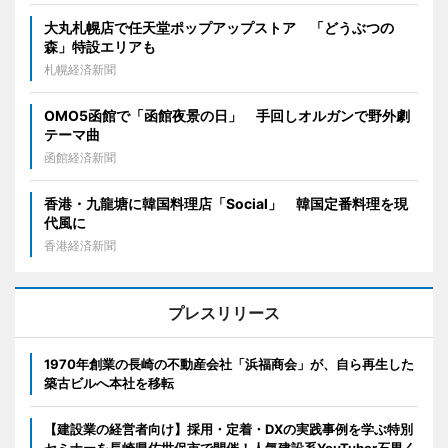
大丸札幌店で任天堂ポップアップストア 「どうぶつの
森」特設エリアも
札幌経済新聞
OMO5函館で「函館夜景の日」 手回しオルガンで野外劇
テーマ曲
函館経済新聞
香港・九龍塘に韓国料理店「Social」 韓国定番料理を現
代風に
香港経済新聞
プレスリリース
1970年創業の長崎の不動産会社「浜福商会」が、自ら再生した
築古ビルへ本社を移転
【建設業の経営者向け】採用・定着・DXの実践事例を学ぶ特別
セミナーを長崎県佐世保市で開催！人気建設系YouTuber石男く