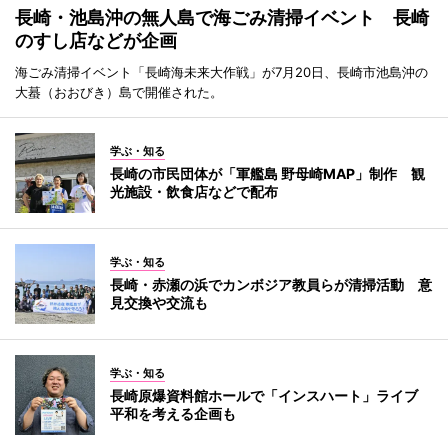
長崎・池島沖の無人島で海ごみ清掃イベント 長崎
のすし店などが企画
海ごみ清掃イベント「長崎海未来大作戦」が7月20日、長崎市池島沖の
大蟇（おおびき）島で開催された。
学ぶ・知る
長崎の市民団体が「軍艦島 野母崎MAP」制作 観
光施設・飲食店などで配布
学ぶ・知る
長崎・赤瀬の浜でカンボジア教員らが清掃活動 意
見交換や交流も
学ぶ・知る
長崎原爆資料館ホールで「インスハート」ライブ
平和を考える企画も