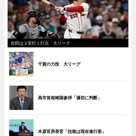
吉田は２安打１打点 大リーグ
千賀の力投 大リーグ
高市首相靖国参拝「適切に判断」
木原官房長官「拉致は現在進行形」