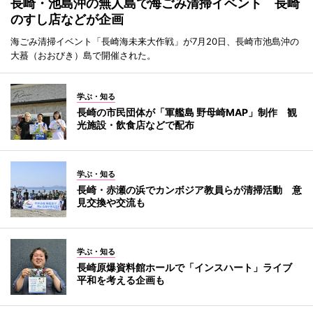
長崎・池島沖の無人島で海ごみ清掃イベント 長崎
のすし店などが企画
海ごみ清掃イベント「長崎海未来大作戦」が7月20日、長崎市池島沖の
大蟇（おおびき）島で開催された。
学ぶ・知る
長崎の市民団体が「軍艦島 野母崎MAP」制作 観
光施設・飲食店などで配布
学ぶ・知る
長崎・赤瀬の浜でカンボジア教員らが清掃活動 意
見交換や交流も
学ぶ・知る
長崎原爆資料館ホールで「インスハート」ライブ
平和を考える企画も