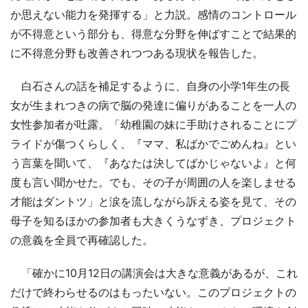
か思えない能力を発揮する」と力説。感情のコントロール
が不得意という部分も、得意な分野を伸ばすことで結果的
に不得意分野も改善されつつある現状を報告した。
白石さんの話を補足するように、自身の小学1年生の長
女が生まれつきの病で脳の発達に偏りがあることを一人の
女性参加者が吐露。「幼稚園の妹に手助けされることにプ
ライドが傷つくらしく、『ママ、私ばかでごめんね』とい
う言葉を聞いて、『あなたは決してばかじゃないよ』と何
度も言い聞かせた。でも、その子が周囲の人を楽しませる
才能はダントツ」と涙を流しながら訴える姿を見て、その
母子を知るほかの参加者も大きくうなずき、プロジェクト
の意義を全員で再確認した。
「確かに10月12日の講演会は大きな意義があるが、これ
だけで終わらせるのはもったいない。このプロジェクトの