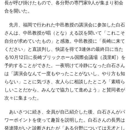
長が呼び掛けたもので、各分野の専門家9人が集まり初会
合を開いた。
先月、福岡で行われた中邑教授の講演会に参加した白石
さんは、中邑教授が唱（とな）える説を聞いて「これこそ
自分が求めていたもの」と感激。中邑教授に「長崎に来て
ください」と直談判し、快諾を得て3連休の最終日に当た
る10月12日に長崎ブリックホール国際会議場（茂里町）を
予約することができた。一夜明けて冷静になった白石さん
は「講演会なんて一度もやったことがないし、やり方も知
らない」ことに気づき、友人らに相談したところ「素晴ら
しいことだから、みんなで協力して進めよう」と賛同者が
次々に集まった。
あいさつに続き、全員が自己紹介した後、白石さんがパ
ワーポイントを使って趣旨を説明した。白石さんの長男は
発達障がいと診断されたが「ある分野については天才とし