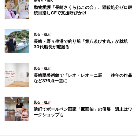
暮らす・働く
動物愛護「長崎さくらねこの会」、猫殺処分ゼロ継
続目指しCFで支援呼びかけ
見る・遊ぶ
長崎・野々串港で釣り船「第八ゑびす丸」が就航
30代船長が舵握る
見る・遊ぶ
長崎県美術館で「レオ・レオーニ展」 往年の作品
など376点一堂に
見る・遊ぶ
浜町でボールペン画家「薫画伯」の個展 週末はワ
ークショップも