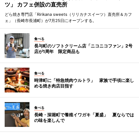
ツ」 カフェ併設の直売所
どら焼き専門店「Ririkana sweets（リリカナスイーツ）直売所＆カフ
ェ」（長崎市長浦町）が7月25日にオープンする。
食べる
長与町のソフトクリーム店「ニコニコファン」2号
店が1周年 限定商品も
食べる
時津町に「特急焼肉ウルトラ」 家族で手頃に楽し
める焼き肉店目指す
食べる
長崎・深堀町で養殖イワガキ「夏盛」 夏ならでは
の味を楽しんで