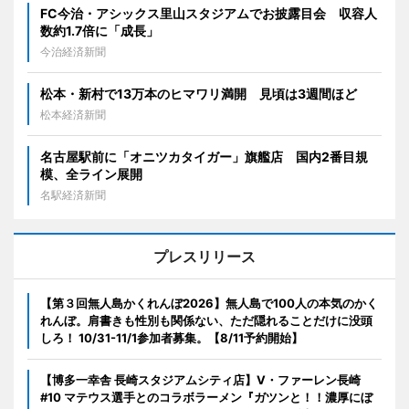
FC今治・アシックス里山スタジアムでお披露目会 収容人
数約1.7倍に「成長」
今治経済新聞
松本・新村で13万本のヒマワリ満開 見頃は3週間ほど
松本経済新聞
名古屋駅前に「オニツカタイガー」旗艦店 国内2番目規
模、全ライン展開
名駅経済新聞
プレスリリース
【第３回無人島かくれんぼ2026】無人島で100人の本気のかく
れんぼ。肩書きも性別も関係ない、ただ隠れることだけに没頭
しろ！ 10/31-11/1参加者募集。【8/11予約開始】
【博多一幸舎 長崎スタジアムシティ店】V・ファーレン長崎
#10 マテウス選手とのコラボラーメン『ガツンと！！濃厚にぼ