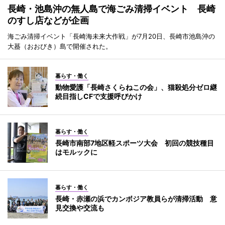
長崎・池島沖の無人島で海ごみ清掃イベント 長崎
のすし店などが企画
海ごみ清掃イベント「長崎海未来大作戦」が7月20日、長崎市池島沖の
大蟇（おおびき）島で開催された。
暮らす・働く
動物愛護「長崎さくらねこの会」、猫殺処分ゼロ継
続目指しCFで支援呼びかけ
暮らす・働く
長崎市南部7地区軽スポーツ大会 初回の競技種目
はモルックに
暮らす・働く
長崎・赤瀬の浜でカンボジア教員らが清掃活動 意
見交換や交流も