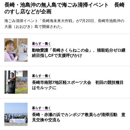
長崎・池島沖の無人島で海ごみ清掃イベント 長崎
のすし店などが企画
海ごみ清掃イベント「長崎海未来大作戦」が7月20日、長崎市池島沖の
大蟇（おおびき）島で開催された。
暮らす・働く
動物愛護「長崎さくらねこの会」、猫殺処分ゼロ継
続目指しCFで支援呼びかけ
暮らす・働く
長崎市南部7地区軽スポーツ大会 初回の競技種目
はモルックに
暮らす・働く
長崎・赤瀬の浜でカンボジア教員らが清掃活動 意
見交換や交流も