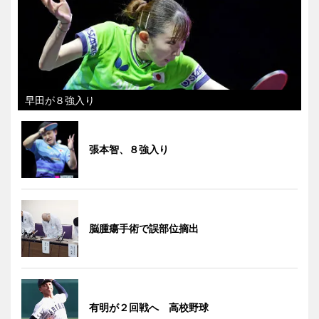
早田が８強入り
張本智、８強入り
脳腫瘍手術で誤部位摘出
有明が２回戦へ 高校野球