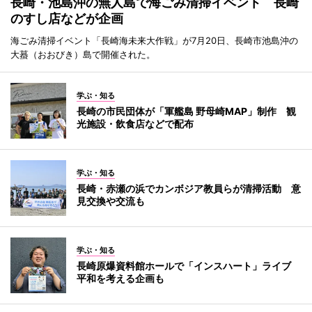
長崎・池島沖の無人島で海ごみ清掃イベント 長崎
のすし店などが企画
海ごみ清掃イベント「長崎海未来大作戦」が7月20日、長崎市池島沖の
大蟇（おおびき）島で開催された。
学ぶ・知る
長崎の市民団体が「軍艦島 野母崎MAP」制作 観
光施設・飲食店などで配布
学ぶ・知る
長崎・赤瀬の浜でカンボジア教員らが清掃活動 意
見交換や交流も
学ぶ・知る
長崎原爆資料館ホールで「インスハート」ライブ
平和を考える企画も