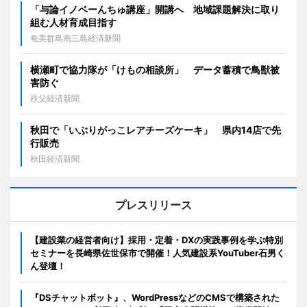
「与論イノベーんちゅ講座」開講へ 地域課題解決に取り
組む人材育成目指す
奄美群島南三島経済新聞
横瀬町で協力隊が「けもの相談所」 データ蓄積で鳥獣被
害防ぐ
秩父経済新聞
秋田で「いぶりがっこレアチーズケーキ」 県内14店で先
行販売
秋田経済新聞
プレスリリース
【建設業の経営者向け】採用・定着・DXの実践事例を学ぶ特別
セミナーを長崎県佐世保市で開催！人気建設系YouTuber石男く
ん登壇！
『DSチャットボット』、WordPressなどのCMSで構築された