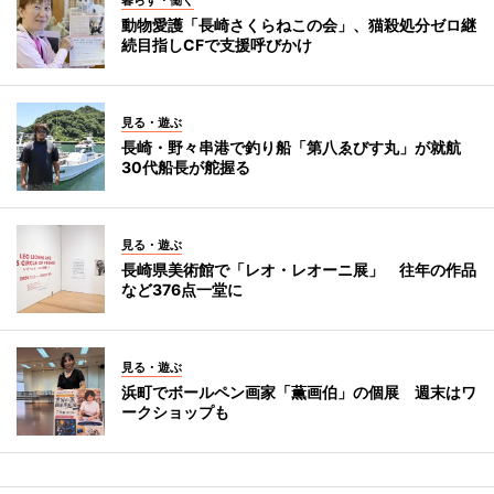
動物愛護「長崎さくらねこの会」、猫殺処分ゼロ継
続目指しCFで支援呼びかけ
見る・遊ぶ
長崎・野々串港で釣り船「第八ゑびす丸」が就航
30代船長が舵握る
見る・遊ぶ
長崎県美術館で「レオ・レオーニ展」 往年の作品
など376点一堂に
見る・遊ぶ
浜町でボールペン画家「薫画伯」の個展 週末はワ
ークショップも