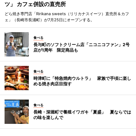
ツ」 カフェ併設の直売所
どら焼き専門店「Ririkana sweets（リリカナスイーツ）直売所＆カフ
ェ」（長崎市長浦町）が7月25日にオープンする。
食べる
長与町のソフトクリーム店「ニコニコファン」2号
店が1周年 限定商品も
食べる
時津町に「特急焼肉ウルトラ」 家族で手頃に楽し
める焼き肉店目指す
食べる
長崎・深堀町で養殖イワガキ「夏盛」 夏ならでは
の味を楽しんで