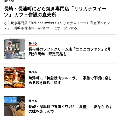
食べる
長崎・長浦町にどら焼き専門店「リリカナスイー
ツ」 カフェ併設の直売所
どら焼き専門店「Ririkana sweets（リリカナスイーツ）直売所＆カフ
ェ」（長崎市長浦町）が7月25日にオープンする。
食べる
長与町のソフトクリーム店「ニコニコファン」2号
店が1周年 限定商品も
食べる
時津町に「特急焼肉ウルトラ」 家族で手頃に楽し
める焼き肉店目指す
食べる
長崎・深堀町で養殖イワガキ「夏盛」 夏ならでは
の味を楽しんで