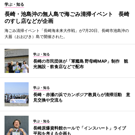
学ぶ・知る
長崎・池島沖の無人島で海ごみ清掃イベント 長崎
のすし店などが企画
海ごみ清掃イベント「長崎海未来大作戦」が7月20日、長崎市池島沖の
大蟇（おおびき）島で開催された。
学ぶ・知る
長崎の市民団体が「軍艦島 野母崎MAP」制作 観
光施設・飲食店などで配布
学ぶ・知る
長崎・赤瀬の浜でカンボジア教員らが清掃活動 意
見交換や交流も
学ぶ・知る
長崎原爆資料館ホールで「インスハート」ライブ
平和を考える企画も