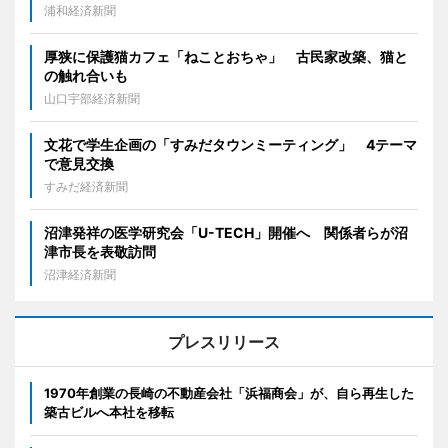
浦和経済新聞
厚狭に保護猫カフェ「ねことおちゃ」 古民家改築、猫と
の触れ合いも
山口宇部経済新聞
文花で学生企画の「すみだタウンミーティング」 4テーマ
で意見交換
すみだ経済新聞
沼津発祥の医学研究会「U-TECH」開催へ 関係者らが沼
津市長を表敬訪問
沼津経済新聞
プレスリリース
1970年創業の長崎の不動産会社「浜福商会」が、自ら再生した
築古ビルへ本社を移転