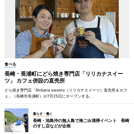
食べる
長崎・長浦町にどら焼き専門店「リリカナスイー
ツ」 カフェ併設の直売所
どら焼き専門店「Ririkana sweets（リリカナスイーツ）直売所＆カフ
ェ」（長崎市長浦町）が7月25日にオープンする。
暮らす・働く
長崎・池島沖の無人島で海ごみ清掃イベント 長崎
のすし店などが企画