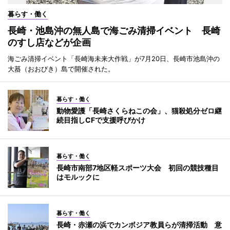
暮らす・働く
長崎・池島沖の無人島で海ごみ清掃イベント 長崎
のすし店などが企画
海ごみ清掃イベント「長崎海未来大作戦」が7月20日、長崎市池島沖の
大蟇（おおびき）島で開催された。
暮らす・働く
動物愛護「長崎さくらねこの会」、猫殺処分ゼロ継
続目指しCFで支援呼びかけ
暮らす・働く
長崎市南部7地区軽スポーツ大会 初回の競技種目
はモルックに
暮らす・働く
長崎・赤瀬の浜でカンボジア教員らが清掃活動 意