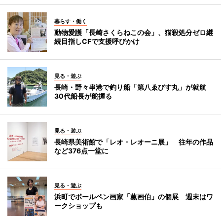
暮らす・働く
動物愛護「長崎さくらねこの会」、猫殺処分ゼロ継
続目指しCFで支援呼びかけ
見る・遊ぶ
長崎・野々串港で釣り船「第八ゑびす丸」が就航
30代船長が舵握る
見る・遊ぶ
長崎県美術館で「レオ・レオーニ展」 往年の作品
など376点一堂に
見る・遊ぶ
浜町でボールペン画家「薫画伯」の個展 週末はワ
ークショップも