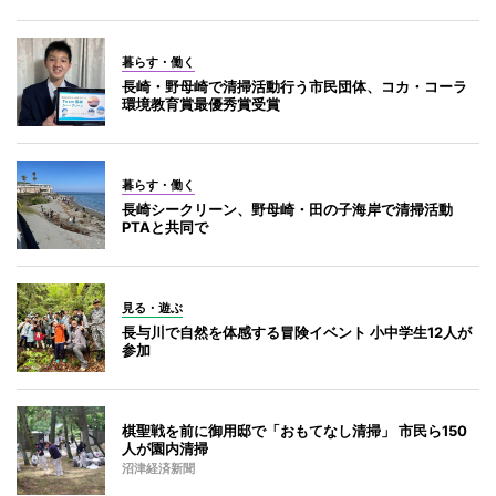
暮らす・働く
長崎・野母崎で清掃活動行う市民団体、コカ・コーラ
環境教育賞最優秀賞受賞
暮らす・働く
長崎シークリーン、野母崎・田の子海岸で清掃活動
PTAと共同で
見る・遊ぶ
長与川で自然を体感する冒険イベント 小中学生12人が
参加
棋聖戦を前に御用邸で「おもてなし清掃」 市民ら150
人が園内清掃
沼津経済新聞