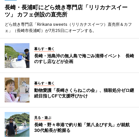
長崎・長浦町にどら焼き専門店「リリカナスイー
ツ」 カフェ併設の直売所
どら焼き専門店「Ririkana sweets（リリカナスイーツ）直売所＆カフ
ェ」（長崎市長浦町）が7月25日にオープンする。
暮らす・働く
長崎・池島沖の無人島で海ごみ清掃イベント 長崎
のすし店などが企画
暮らす・働く
動物愛護「長崎さくらねこの会」、猫殺処分ゼロ継
続目指しCFで支援呼びかけ
見る・遊ぶ
長崎・野々串港で釣り船「第八ゑびす丸」が就航
30代船長が舵握る