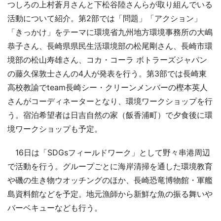
つしろの上村蒼月さんと下松谷陸さんらが取り組んでいる
活動について紹介。第2部では「問題」「アクション」
「きっかけ」をテーマに環境省九州地方環境事務所の大嶋
恭子さん、長崎県県民生活環境部の松尾剛さん、長崎市環
境部の松山寿雄さん、コカ・コーラ ボトラーズジャパン
の藤久保敦士さんの4人が発表を行う。第3部では長崎東
高校教諭でteam長崎シー・クリーンメンバーの樫本英人
さんがコーディネーターとなり、環境ワークショップを行
う。宿泊希望者は日吉自然の家（飯香浦町）で夕食後に環
境ワークショップも予定。
16日は「SDGsフィールドワーク」として野々串港周辺
で活動を行う。グループごとに海岸清掃を通した環境教育
や磯の生き物ウオッチングのほか、長崎恐竜博物館・軍艦
島資料館などを予定。地元漁師から新鮮な魚の振る舞いや
バーベキューなども行う。