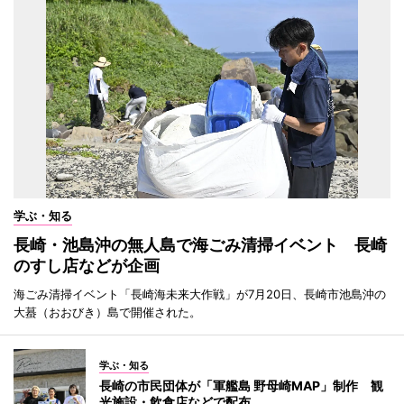
学ぶ・知る
長崎・池島沖の無人島で海ごみ清掃イベント 長崎
のすし店などが企画
海ごみ清掃イベント「長崎海未来大作戦」が7月20日、長崎市池島沖の
大蟇（おおびき）島で開催された。
学ぶ・知る
長崎の市民団体が「軍艦島 野母崎MAP」制作 観
光施設・飲食店などで配布