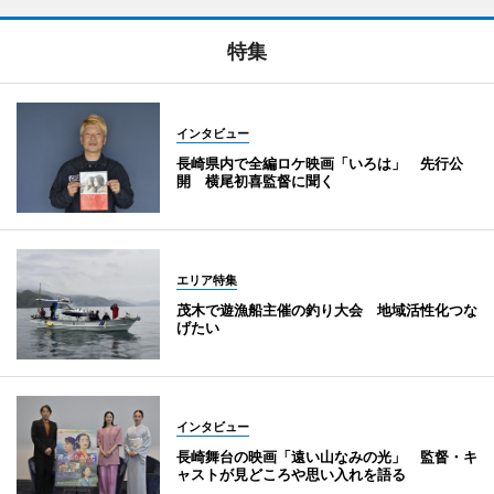
特集
インタビュー
長崎県内で全編ロケ映画「いろは」 先行公
開 横尾初喜監督に聞く
エリア特集
茂木で遊漁船主催の釣り大会 地域活性化つな
げたい
インタビュー
長崎舞台の映画「遠い山なみの光」 監督・キ
ャストが見どころや思い入れを語る