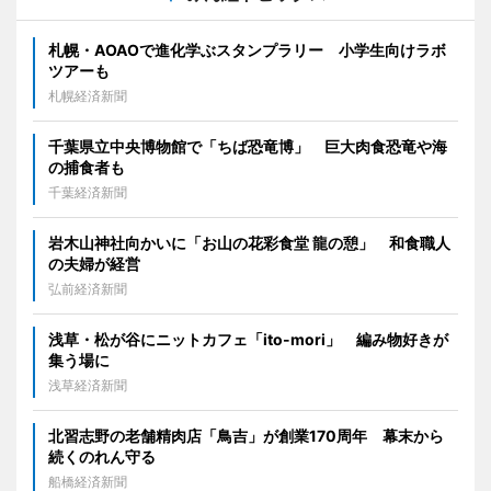
札幌・AOAOで進化学ぶスタンプラリー 小学生向けラボ
ツアーも
札幌経済新聞
千葉県立中央博物館で「ちば恐竜博」 巨大肉食恐竜や海
の捕食者も
千葉経済新聞
岩木山神社向かいに「お山の花彩食堂 龍の憩」 和食職人
の夫婦が経営
弘前経済新聞
浅草・松が谷にニットカフェ「ito-mori」 編み物好きが
集う場に
浅草経済新聞
北習志野の老舗精肉店「鳥吉」が創業170周年 幕末から
続くのれん守る
船橋経済新聞