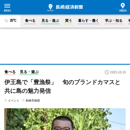
35°C
食べる
見る・遊ぶ
買う
暮らす・働く
学ぶ・知る
食べる
見る・遊ぶ
2025.10.15
伊王島で「豊漁祭」 旬のブランドカマスと
共に島の魅力発信
イベント
長崎市南部