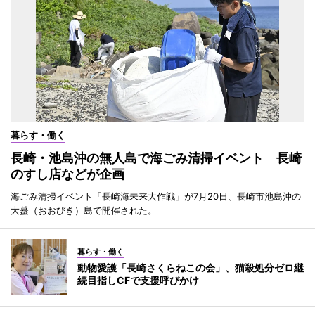
暮らす・働く
長崎・池島沖の無人島で海ごみ清掃イベント 長崎
のすし店などが企画
海ごみ清掃イベント「長崎海未来大作戦」が7月20日、長崎市池島沖の
大蟇（おおびき）島で開催された。
暮らす・働く
動物愛護「長崎さくらねこの会」、猫殺処分ゼロ継
続目指しCFで支援呼びかけ