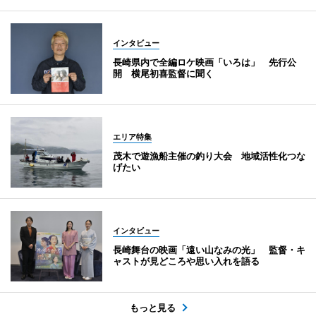
インタビュー
長崎県内で全編ロケ映画「いろは」 先行公
開 横尾初喜監督に聞く
エリア特集
茂木で遊漁船主催の釣り大会 地域活性化つな
げたい
インタビュー
長崎舞台の映画「遠い山なみの光」 監督・キ
ャストが見どころや思い入れを語る
もっと見る