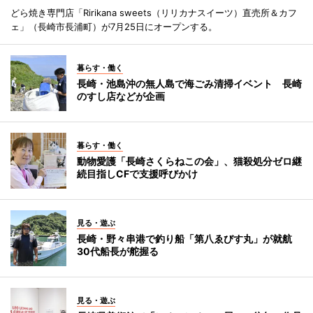
どら焼き専門店「Ririkana sweets（リリカナスイーツ）直売所＆カフ
ェ」（長崎市長浦町）が7月25日にオープンする。
暮らす・働く
長崎・池島沖の無人島で海ごみ清掃イベント 長崎
のすし店などが企画
暮らす・働く
動物愛護「長崎さくらねこの会」、猫殺処分ゼロ継
続目指しCFで支援呼びかけ
見る・遊ぶ
長崎・野々串港で釣り船「第八ゑびす丸」が就航
30代船長が舵握る
見る・遊ぶ