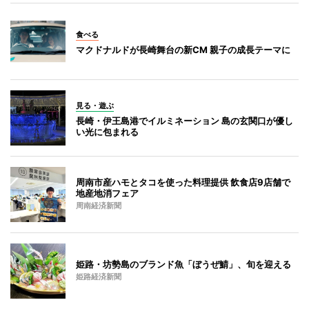
食べる
マクドナルドが長崎舞台の新CM 親子の成長テーマに
見る・遊ぶ
長崎・伊王島港でイルミネーション 島の玄関口が優し
い光に包まれる
周南市産ハモとタコを使った料理提供 飲食店9店舗で
地産地消フェア
周南経済新聞
姫路・坊勢島のブランド魚「ぼうぜ鯖」、旬を迎える
姫路経済新聞