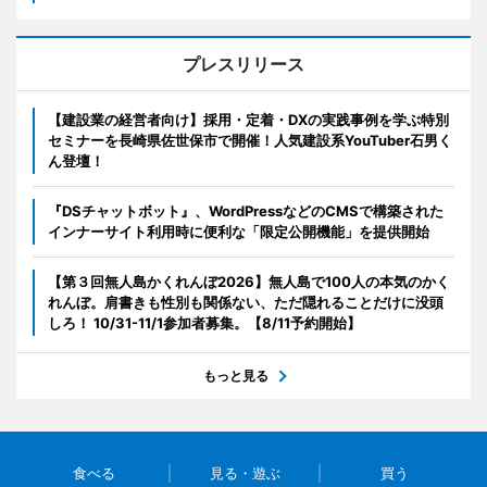
プレスリリース
【建設業の経営者向け】採用・定着・DXの実践事例を学ぶ特別
セミナーを長崎県佐世保市で開催！人気建設系YouTuber石男く
ん登壇！
『DSチャットボット』、WordPressなどのCMSで構築された
インナーサイト利用時に便利な「限定公開機能」を提供開始
【第３回無人島かくれんぼ2026】無人島で100人の本気のかく
れんぼ。肩書きも性別も関係ない、ただ隠れることだけに没頭
しろ！ 10/31-11/1参加者募集。【8/11予約開始】
もっと見る
食べる
見る・遊ぶ
買う