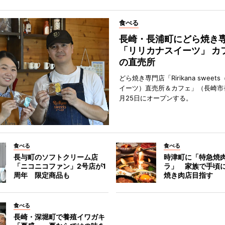
食べる
長崎・長浦町にどら焼き
「リリカナスイーツ」 カ
の直売所
どら焼き専門店「Ririkana swee
イーツ）直売所＆カフェ」（長崎市
月25日にオープンする。
食べる
食べる
長与町のソフトクリーム店
時津町に「特急焼
「ニコニコファン」2号店が1
ラ」 家族で手頃
周年 限定商品も
焼き肉店目指す
食べる
長崎・深堀町で養殖イワガキ