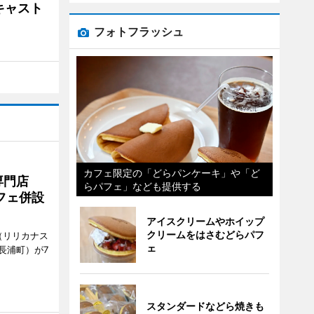
キャスト
フォトフラッシュ
カフェ限定の「どらパンケーキ」や「ど
専門店
らパフェ」なども提供する
フェ併設
アイスクリームやホイップ
クリームをはさむどらパフ
ts（リリカナス
ェ
長浦町）が7
スタンダードなどら焼きも