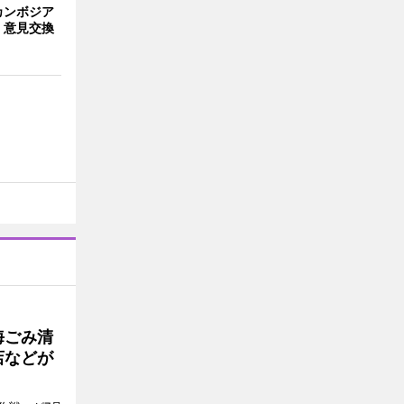
カンボジア
 意見交換
海ごみ清
店などが