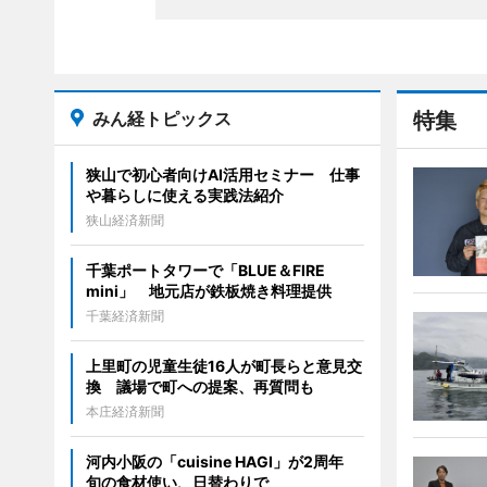
みん経トピックス
特集
狭山で初心者向けAI活用セミナー 仕事
や暮らしに使える実践法紹介
狭山経済新聞
千葉ポートタワーで「BLUE＆FIRE
mini」 地元店が鉄板焼き料理提供
千葉経済新聞
上里町の児童生徒16人が町長らと意見交
換 議場で町への提案、再質問も
本庄経済新聞
河内小阪の「cuisine HAGI」が2周年
旬の食材使い、日替わりで