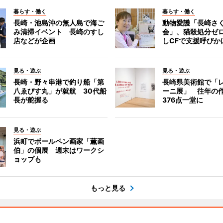
暮らす・働く
暮らす・働く
長崎・池島沖の無人島で海ご
動物愛護「長崎さ
み清掃イベント 長崎のすし
会」、猫殺処分ゼ
店などが企画
しCFで支援呼びか
見る・遊ぶ
見る・遊ぶ
長崎・野々串港で釣り船「第
長崎県美術館で「
八ゑびす丸」が就航 30代船
ーニ展」 往年の
長が舵握る
376点一堂に
見る・遊ぶ
浜町でボールペン画家「薫画
伯」の個展 週末はワークシ
ョップも
もっと見る