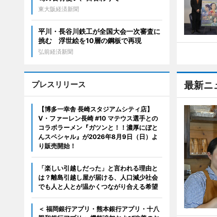
東大阪経済新聞
平川・長谷川鉄工が全国大会一次審査に
挑む 浮世絵を10層の鋼板で再現
弘前経済新聞
プレスリリース
最新ニ
【博多一幸舎 長崎スタジアムシティ店】
V・ファーレン長崎 #10 マテウス選手との
コラボラーメン『ガツンと！！濃厚にぼと
んスペシャル』が2026年8月9日（日）よ
り販売開始！
「楽しい引越しだった」と言われる理由と
は？離島引越し屋が届ける、人口減少社会
でも人と人とが温かくつながり合える希望
＜ 福岡銀行アプリ・熊本銀行アプリ・十八