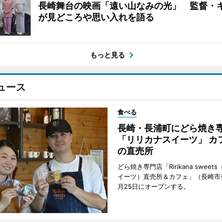
長崎舞台の映画「遠い山なみの光」 監督・
が見どころや思い入れを語る
もっと見る
ュース
食べる
長崎・長浦町にどら焼き
「リリカナスイーツ」 カ
の直売所
どら焼き専門店「Ririkana swee
イーツ）直売所＆カフェ」（長崎市
月25日にオープンする。