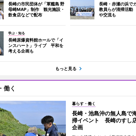
長崎の市民団体が「軍艦島 野
長崎・赤瀬の浜で
母崎MAP」制作 観光施設・
教員らが清掃活動
飲食店などで配布
や交流も
学ぶ・知る
長崎原爆資料館ホールで「イ
ンスハート」ライブ 平和を
考える企画も
もっと見る
・働く
暮らす・働く
長崎・池島沖の無人島で
掃イベント 長崎のすし
企画