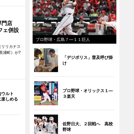
専門店
フェ併設
プロ野球・広島７―１１巨人
ts（リリカナス
長浦町）が7
「デジポリス」普及呼び掛
け
プロ野球・オリックス１―
肉ウルト
３楽天
に楽しめる
佐野日大、２回戦へ 高校
野球