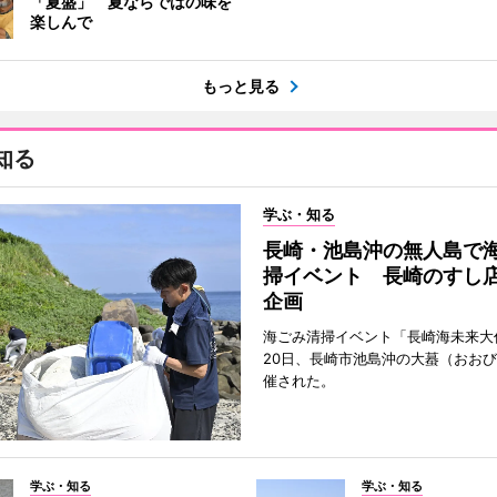
「夏盛」 夏ならではの味を
楽しんで
もっと見る
知る
学ぶ・知る
長崎・池島沖の無人島で
掃イベント 長崎のすし
企画
海ごみ清掃イベント「長崎海未来大
20日、長崎市池島沖の大蟇（おお
催された。
学ぶ・知る
学ぶ・知る