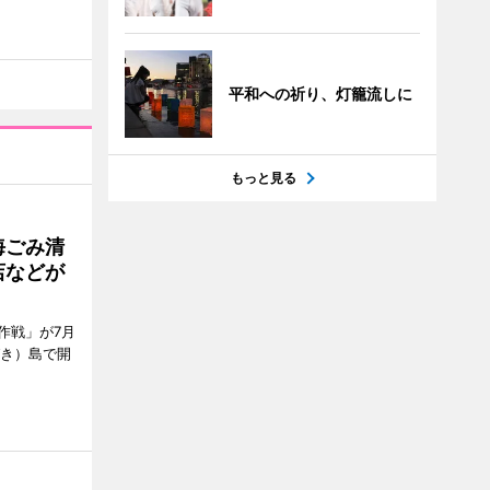
平和への祈り、灯籠流しに
もっと見る
海ごみ清
店などが
作戦」が7月
びき）島で開