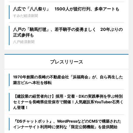
八広で「八八祭り」 1500人が提灯行列、多幸アートも
すみだ経済新聞
八戸の「騎馬打毬」、若手騎手の姿勇ましく 20年ぶりの
正式参拝も
八戸経済新聞
プレスリリース
1970年創業の長崎の不動産会社「浜福商会」が、自ら再生した
築古ビルへ本社を移転
【建設業の経営者向け】採用・定着・DXの実践事例を学ぶ特別
セミナーを長崎県佐世保市で開催！人気建設系YouTuber石男く
ん登壇！
『DSチャットボット』、WordPressなどのCMSで構築された
インナーサイト利用時に便利な「限定公開機能」を提供開始