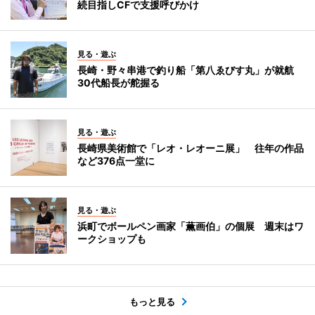
続目指しCFで支援呼びかけ
見る・遊ぶ
長崎・野々串港で釣り船「第八ゑびす丸」が就航
30代船長が舵握る
見る・遊ぶ
長崎県美術館で「レオ・レオーニ展」 往年の作品
など376点一堂に
見る・遊ぶ
浜町でボールペン画家「薫画伯」の個展 週末はワ
ークショップも
もっと見る