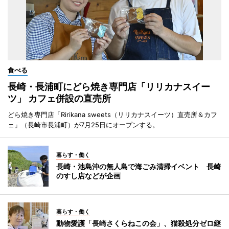
食べる
長崎・長浦町にどら焼き専門店「リリカナスイー
ツ」 カフェ併設の直売所
どら焼き専門店「Ririkana sweets（リリカナスイーツ）直売所＆カフ
ェ」（長崎市長浦町）が7月25日にオープンする。
暮らす・働く
長崎・池島沖の無人島で海ごみ清掃イベント 長崎
のすし店などが企画
暮らす・働く
動物愛護「長崎さくらねこの会」、猫殺処分ゼロ継