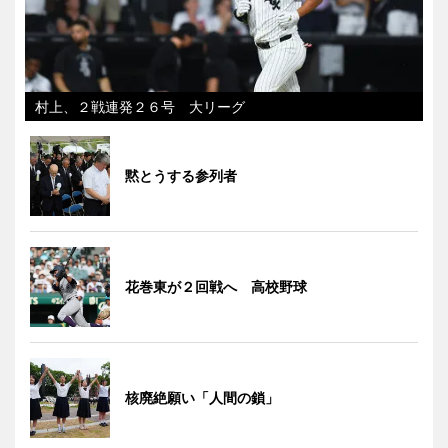
村上、２戦連発２６号 大リーグ
黙とうする参列者
花巻東が２回戦へ 高校野球
核廃絶願い「人間の鎖」