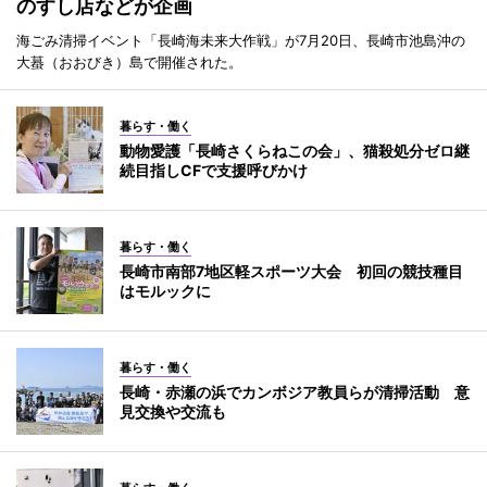
のすし店などが企画
海ごみ清掃イベント「長崎海未来大作戦」が7月20日、長崎市池島沖の
大蟇（おおびき）島で開催された。
暮らす・働く
動物愛護「長崎さくらねこの会」、猫殺処分ゼロ継
続目指しCFで支援呼びかけ
暮らす・働く
長崎市南部7地区軽スポーツ大会 初回の競技種目
はモルックに
暮らす・働く
長崎・赤瀬の浜でカンボジア教員らが清掃活動 意
見交換や交流も