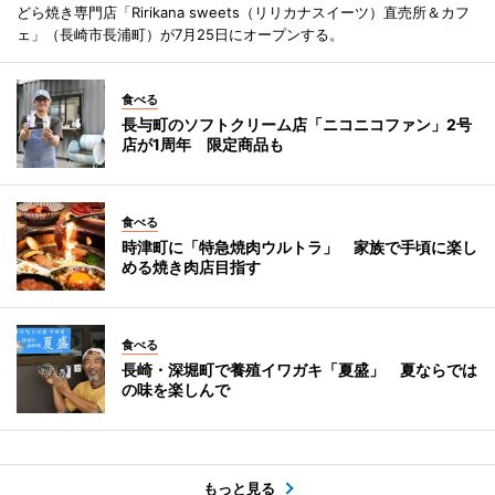
どら焼き専門店「Ririkana sweets（リリカナスイーツ）直売所＆カフ
ェ」（長崎市長浦町）が7月25日にオープンする。
食べる
長与町のソフトクリーム店「ニコニコファン」2号
店が1周年 限定商品も
食べる
時津町に「特急焼肉ウルトラ」 家族で手頃に楽し
める焼き肉店目指す
食べる
長崎・深堀町で養殖イワガキ「夏盛」 夏ならでは
の味を楽しんで
もっと見る