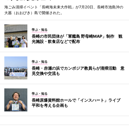
海ごみ清掃イベント「長崎海未来大作戦」が7月20日、長崎市池島沖の
大蟇（おおびき）島で開催された。
学ぶ・知る
長崎の市民団体が「軍艦島 野母崎MAP」制作 観
光施設・飲食店などで配布
学ぶ・知る
長崎・赤瀬の浜でカンボジア教員らが清掃活動 意
見交換や交流も
学ぶ・知る
長崎原爆資料館ホールで「インスハート」ライブ
平和を考える企画も