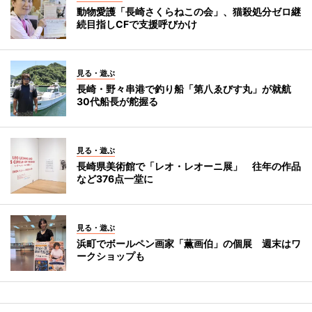
動物愛護「長崎さくらねこの会」、猫殺処分ゼロ継
続目指しCFで支援呼びかけ
見る・遊ぶ
長崎・野々串港で釣り船「第八ゑびす丸」が就航
30代船長が舵握る
見る・遊ぶ
長崎県美術館で「レオ・レオーニ展」 往年の作品
など376点一堂に
見る・遊ぶ
浜町でボールペン画家「薫画伯」の個展 週末はワ
ークショップも