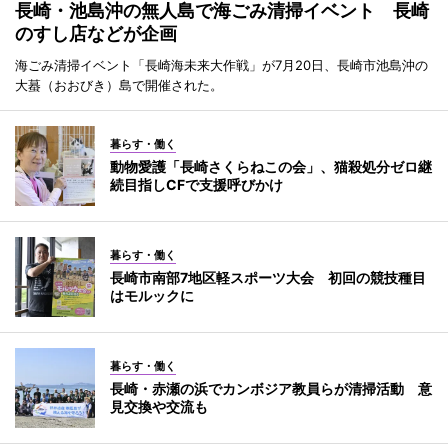
長崎・池島沖の無人島で海ごみ清掃イベント 長崎
のすし店などが企画
海ごみ清掃イベント「長崎海未来大作戦」が7月20日、長崎市池島沖の
大蟇（おおびき）島で開催された。
暮らす・働く
動物愛護「長崎さくらねこの会」、猫殺処分ゼロ継
続目指しCFで支援呼びかけ
暮らす・働く
長崎市南部7地区軽スポーツ大会 初回の競技種目
はモルックに
暮らす・働く
長崎・赤瀬の浜でカンボジア教員らが清掃活動 意
見交換や交流も