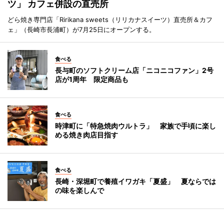
ツ」 カフェ併設の直売所
どら焼き専門店「Ririkana sweets（リリカナスイーツ）直売所＆カフ
ェ」（長崎市長浦町）が7月25日にオープンする。
食べる
長与町のソフトクリーム店「ニコニコファン」2号
店が1周年 限定商品も
食べる
時津町に「特急焼肉ウルトラ」 家族で手頃に楽し
める焼き肉店目指す
食べる
長崎・深堀町で養殖イワガキ「夏盛」 夏ならでは
の味を楽しんで