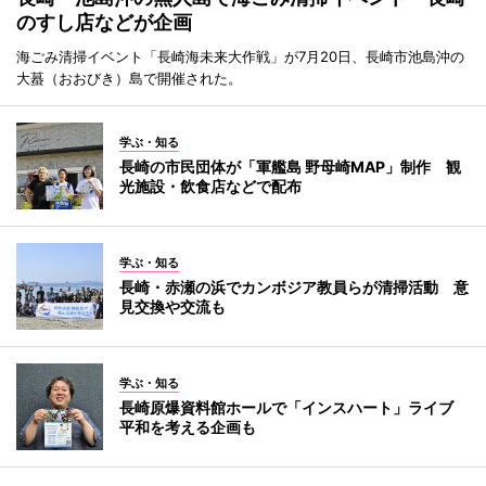
のすし店などが企画
海ごみ清掃イベント「長崎海未来大作戦」が7月20日、長崎市池島沖の
大蟇（おおびき）島で開催された。
学ぶ・知る
長崎の市民団体が「軍艦島 野母崎MAP」制作 観
光施設・飲食店などで配布
学ぶ・知る
長崎・赤瀬の浜でカンボジア教員らが清掃活動 意
見交換や交流も
学ぶ・知る
長崎原爆資料館ホールで「インスハート」ライブ
平和を考える企画も