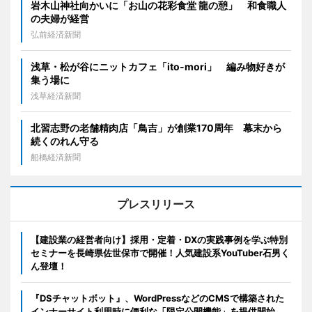
岩木山神社向かいに「お山の花彩食堂 龍の憩」 和食職人
の夫婦が経営
弘前経済新聞
浅草・松が谷にニットカフェ「ito-mori」 編み物好きが
集う場に
浅草経済新聞
北習志野の老舗精肉店「鳥吉」が創業170周年 幕末から
続くのれん守る
船橋経済新聞
プレスリリース
【建設業の経営者向け】採用・定着・DXの実践事例を学ぶ特別
セミナーを長崎県佐世保市で開催！人気建設系YouTuber石男く
ん登壇！
『DSチャットボット』、WordPressなどのCMSで構築された
インナーサイト利用時に便利な「限定公開機能」を提供開始