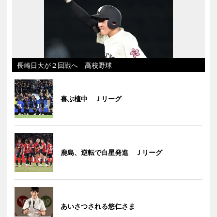
長崎日大が２回戦へ 高校野球
喜ぶ植中 Ｊリーグ
鹿島、逆転で白星発進 Ｊリーグ
あいさつされる悠仁さま