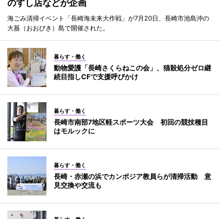
のすし店などが企画
海ごみ清掃イベント「長崎海未来大作戦」が7月20日、長崎市池島沖の
大蟇（おおびき）島で開催された。
暮らす・働く
動物愛護「長崎さくらねこの会」、猫殺処分ゼロ継
続目指しCFで支援呼びかけ
暮らす・働く
長崎市南部7地区軽スポーツ大会 初回の競技種目
はモルックに
暮らす・働く
長崎・赤瀬の浜でカンボジア教員らが清掃活動 意
見交換や交流も