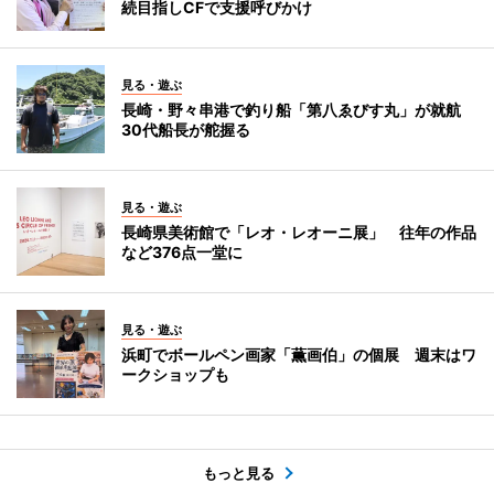
続目指しCFで支援呼びかけ
見る・遊ぶ
長崎・野々串港で釣り船「第八ゑびす丸」が就航
30代船長が舵握る
見る・遊ぶ
長崎県美術館で「レオ・レオーニ展」 往年の作品
など376点一堂に
見る・遊ぶ
浜町でボールペン画家「薫画伯」の個展 週末はワ
ークショップも
もっと見る