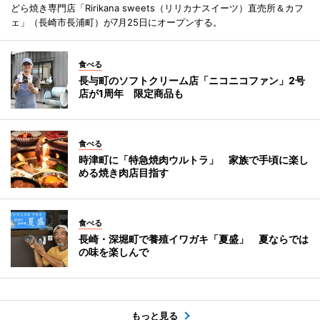
どら焼き専門店「Ririkana sweets（リリカナスイーツ）直売所＆カフ
ェ」（長崎市長浦町）が7月25日にオープンする。
食べる
長与町のソフトクリーム店「ニコニコファン」2号
店が1周年 限定商品も
食べる
時津町に「特急焼肉ウルトラ」 家族で手頃に楽し
める焼き肉店目指す
食べる
長崎・深堀町で養殖イワガキ「夏盛」 夏ならでは
の味を楽しんで
もっと見る