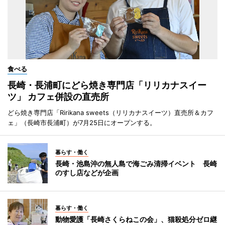
食べる
長崎・長浦町にどら焼き専門店「リリカナスイー
ツ」 カフェ併設の直売所
どら焼き専門店「Ririkana sweets（リリカナスイーツ）直売所＆カフ
ェ」（長崎市長浦町）が7月25日にオープンする。
暮らす・働く
長崎・池島沖の無人島で海ごみ清掃イベント 長崎
のすし店などが企画
暮らす・働く
動物愛護「長崎さくらねこの会」、猫殺処分ゼロ継