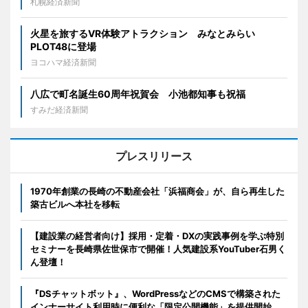
札幌経済新聞
火星を旅するVR体験アトラクション みなとみらい
PLOT48に登場
ヨコハマ経済新聞
八広で町名誕生60周年祝賀会 小池都知事も祝福
すみだ経済新聞
プレスリリース
1970年創業の長崎の不動産会社「浜福商会」が、自ら再生した
築古ビルへ本社を移転
【建設業の経営者向け】採用・定着・DXの実践事例を学ぶ特別
セミナーを長崎県佐世保市で開催！人気建設系YouTuber石男く
ん登壇！
『DSチャットボット』、WordPressなどのCMSで構築された
インナーサイト利用時に便利な「限定公開機能」を提供開始