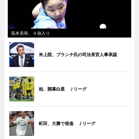
張本美和、４強入り
米上院、ブランチ氏の司法長官人事承認
柏、開幕白星 Ｊリーグ
町田、大勝で発進 Ｊリーグ