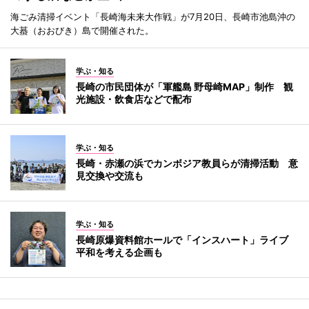
海ごみ清掃イベント「長崎海未来大作戦」が7月20日、長崎市池島沖の
大蟇（おおびき）島で開催された。
学ぶ・知る
長崎の市民団体が「軍艦島 野母崎MAP」制作 観
光施設・飲食店などで配布
学ぶ・知る
長崎・赤瀬の浜でカンボジア教員らが清掃活動 意
見交換や交流も
学ぶ・知る
長崎原爆資料館ホールで「インスハート」ライブ
平和を考える企画も