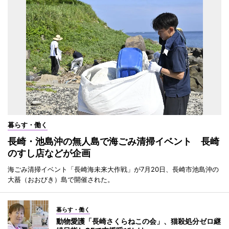
暮らす・働く
長崎・池島沖の無人島で海ごみ清掃イベント 長崎
のすし店などが企画
海ごみ清掃イベント「長崎海未来大作戦」が7月20日、長崎市池島沖の
大蟇（おおびき）島で開催された。
暮らす・働く
動物愛護「長崎さくらねこの会」、猫殺処分ゼロ継