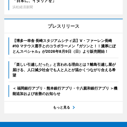
「日常に、イタリアを」
浜松経済新聞
プレスリリース
【博多一幸舎 長崎スタジアムシティ店】V・ファーレン長崎
#10 マテウス選手とのコラボラーメン『ガツンと！！濃厚にぼ
とんスペシャル』が2026年8月9日（日）より販売開始！
「楽しい引越しだった」と言われる理由とは？離島引越し屋が
届ける、人口減少社会でも人と人とが温かくつながり合える希
望
＜ 福岡銀行アプリ・熊本銀行アプリ・十八親和銀行アプリ ＞機
能追加および改善のお知らせ
もっと見る