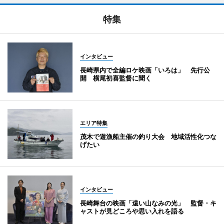
特集
インタビュー
長崎県内で全編ロケ映画「いろは」 先行公
開 横尾初喜監督に聞く
エリア特集
茂木で遊漁船主催の釣り大会 地域活性化つな
げたい
インタビュー
長崎舞台の映画「遠い山なみの光」 監督・キ
ャストが見どころや思い入れを語る