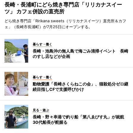
長崎・長浦町にどら焼き専門店「リリカナスイー
ツ」 カフェ併設の直売所
どら焼き専門店「Ririkana sweets（リリカナスイーツ）直売所＆カフ
ェ」（長崎市長浦町）が7月25日にオープンする。
暮らす・働く
長崎・池島沖の無人島で海ごみ清掃イベント 長崎
のすし店などが企画
暮らす・働く
動物愛護「長崎さくらねこの会」、猫殺処分ゼロ継
続目指しCFで支援呼びかけ
見る・遊ぶ
長崎・野々串港で釣り船「第八ゑびす丸」が就航
30代船長が舵握る