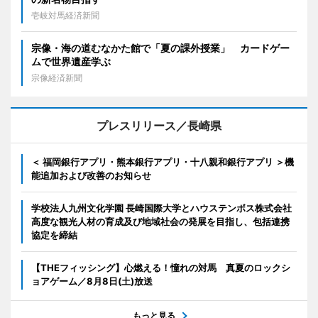
壱岐対馬経済新聞
宗像・海の道むなかた館で「夏の課外授業」 カードゲー
ムで世界遺産学ぶ
宗像経済新聞
プレスリリース／長崎県
＜ 福岡銀行アプリ・熊本銀行アプリ・十八親和銀行アプリ ＞機
能追加および改善のお知らせ
学校法人九州文化学園 長崎国際大学とハウステンボス株式会社
高度な観光人材の育成及び地域社会の発展を目指し、包括連携
協定を締結
【THEフィッシング】心燃える！憧れの対馬 真夏のロックシ
ョアゲーム／8月8日(土)放送
もっと見る