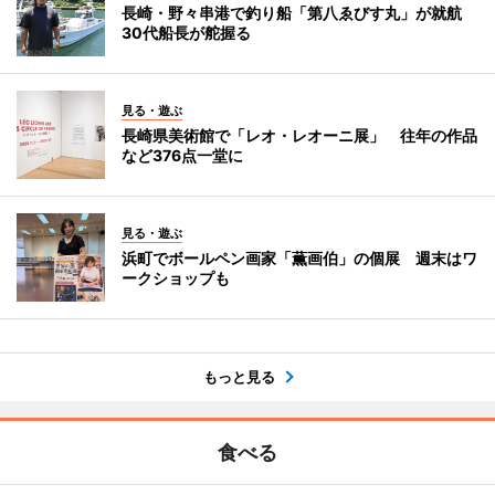
長崎・野々串港で釣り船「第八ゑびす丸」が就航
30代船長が舵握る
見る・遊ぶ
長崎県美術館で「レオ・レオーニ展」 往年の作品
など376点一堂に
見る・遊ぶ
浜町でボールペン画家「薫画伯」の個展 週末はワ
ークショップも
もっと見る
食べる