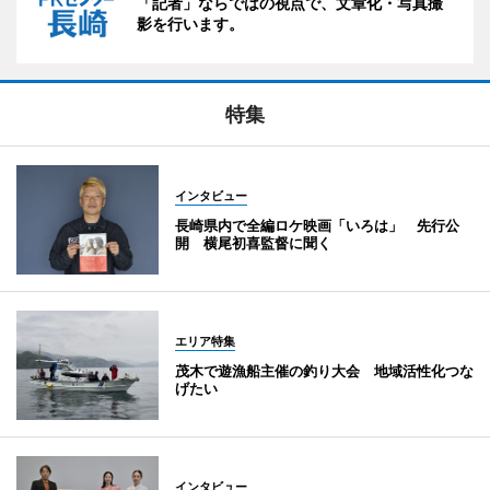
「記者」ならではの視点で、文章化・写真撮
影を行います。
特集
インタビュー
長崎県内で全編ロケ映画「いろは」 先行公
開 横尾初喜監督に聞く
エリア特集
茂木で遊漁船主催の釣り大会 地域活性化つな
げたい
インタビュー