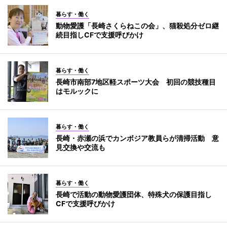
暮らす・働く
動物愛護「長崎さくらねこの会」、猫殺処分ゼロ継
続目指しCFで支援呼びかけ
暮らす・働く
長崎市南部7地区軽スポーツ大会 初回の競技種目
はモルックに
暮らす・働く
長崎・赤瀬の浜でカンボジア教員らが清掃活動 意
見交換や交流も
暮らす・働く
長崎で活動の動物愛護団体、特殊犬の保護目指し
CFで支援呼びかけ