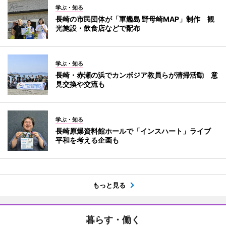
学ぶ・知る
長崎の市民団体が「軍艦島 野母崎MAP」制作 観
光施設・飲食店などで配布
学ぶ・知る
長崎・赤瀬の浜でカンボジア教員らが清掃活動 意
見交換や交流も
学ぶ・知る
長崎原爆資料館ホールで「インスハート」ライブ
平和を考える企画も
もっと見る
暮らす・働く