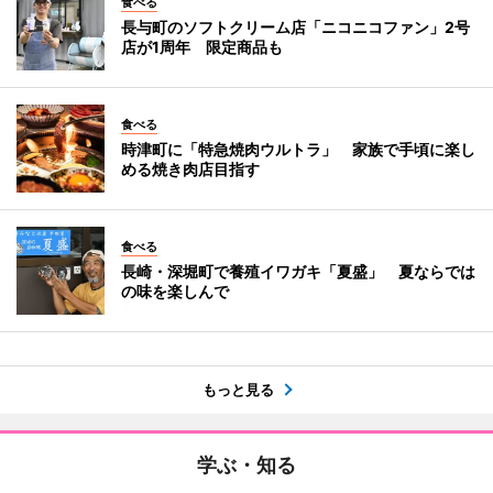
食べる
長与町のソフトクリーム店「ニコニコファン」2号
店が1周年 限定商品も
食べる
時津町に「特急焼肉ウルトラ」 家族で手頃に楽し
める焼き肉店目指す
食べる
長崎・深堀町で養殖イワガキ「夏盛」 夏ならでは
の味を楽しんで
もっと見る
学ぶ・知る