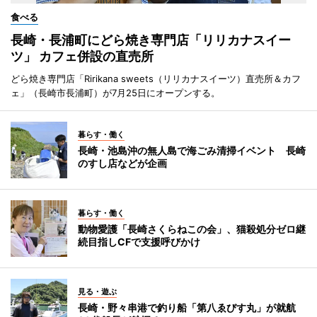
食べる
長崎・長浦町にどら焼き専門店「リリカナスイー
ツ」 カフェ併設の直売所
どら焼き専門店「Ririkana sweets（リリカナスイーツ）直売所＆カフ
ェ」（長崎市長浦町）が7月25日にオープンする。
暮らす・働く
長崎・池島沖の無人島で海ごみ清掃イベント 長崎
のすし店などが企画
暮らす・働く
動物愛護「長崎さくらねこの会」、猫殺処分ゼロ継
続目指しCFで支援呼びかけ
見る・遊ぶ
長崎・野々串港で釣り船「第八ゑびす丸」が就航