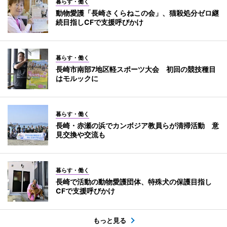
暮らす・働く
動物愛護「長崎さくらねこの会」、猫殺処分ゼロ継
続目指しCFで支援呼びかけ
暮らす・働く
長崎市南部7地区軽スポーツ大会 初回の競技種目
はモルックに
暮らす・働く
長崎・赤瀬の浜でカンボジア教員らが清掃活動 意
見交換や交流も
暮らす・働く
長崎で活動の動物愛護団体、特殊犬の保護目指し
CFで支援呼びかけ
もっと見る