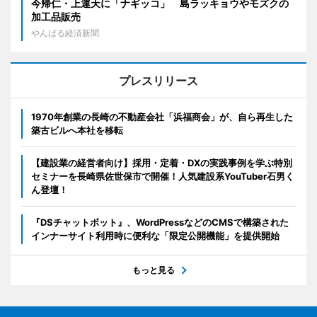
今帰仁・上運天に「ナギッコ」 島ラッキョウやモズクの
加工品販売
やんばる経済新聞
プレスリリース
1970年創業の長崎の不動産会社「浜福商会」が、自ら再生した
築古ビルへ本社を移転
【建設業の経営者向け】採用・定着・DXの実践事例を学ぶ特別
セミナーを長崎県佐世保市で開催！人気建設系YouTuber石男く
ん登壇！
『DSチャットボット』、WordPressなどのCMSで構築された
インナーサイト利用時に便利な「限定公開機能」を提供開始
もっと見る