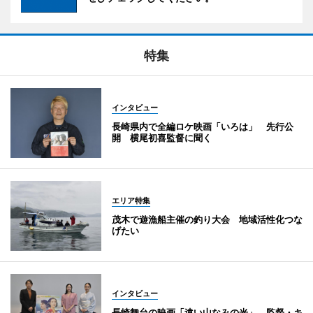
特集
インタビュー
長崎県内で全編ロケ映画「いろは」 先行公
開 横尾初喜監督に聞く
エリア特集
茂木で遊漁船主催の釣り大会 地域活性化つな
げたい
インタビュー
長崎舞台の映画「遠い山なみの光」 監督・キ