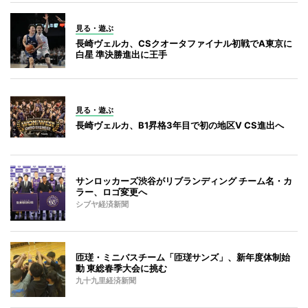
見る・遊ぶ
長崎ヴェルカ、CSクオータファイナル初戦でA東京に
白星 準決勝進出に王手
見る・遊ぶ
長崎ヴェルカ、B1昇格3年目で初の地区V CS進出へ
サンロッカーズ渋谷がリブランディング チーム名・カ
ラー、ロゴ変更へ
シブヤ経済新聞
匝瑳・ミニバスチーム「匝瑳サンズ」、新年度体制始
動 東総春季大会に挑む
九十九里経済新聞