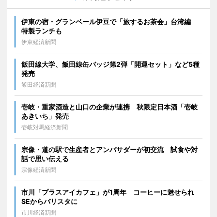
伊東の宿・グランベール伊豆で「旅するお茶会」台湾編
特製ランチも
伊東経済新聞
飯田線大学、飯田線缶バッジ第2弾「開運セット」など5種
発売
飯田経済新聞
壱岐・重家酒造と山口の企業が連携 秋限定日本酒「壱岐
あきいち」発売
壱岐対馬経済新聞
宗像・道の駅で生産者とアンバサダーが初交流 試食や対
話で思い伝える
宗像経済新聞
市川「プラスアイカフェ」が1周年 コーヒーに魅せられ
SEからバリスタに
市川経済新聞