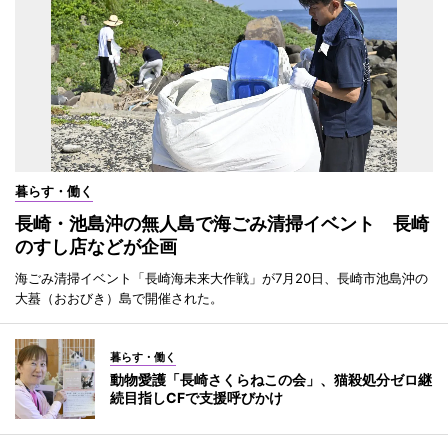
暮らす・働く
長崎・池島沖の無人島で海ごみ清掃イベント 長崎
のすし店などが企画
海ごみ清掃イベント「長崎海未来大作戦」が7月20日、長崎市池島沖の
大蟇（おおびき）島で開催された。
暮らす・働く
動物愛護「長崎さくらねこの会」、猫殺処分ゼロ継
続目指しCFで支援呼びかけ