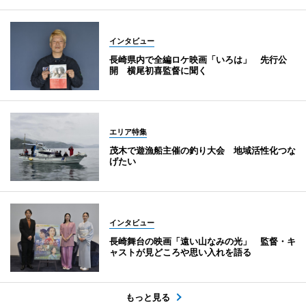
インタビュー
長崎県内で全編ロケ映画「いろは」 先行公
開 横尾初喜監督に聞く
エリア特集
茂木で遊漁船主催の釣り大会 地域活性化つな
げたい
インタビュー
長崎舞台の映画「遠い山なみの光」 監督・キ
ャストが見どころや思い入れを語る
もっと見る