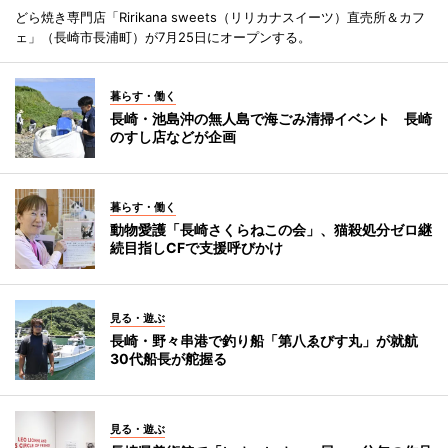
どら焼き専門店「Ririkana sweets（リリカナスイーツ）直売所＆カフ
ェ」（長崎市長浦町）が7月25日にオープンする。
暮らす・働く
長崎・池島沖の無人島で海ごみ清掃イベント 長崎
のすし店などが企画
暮らす・働く
動物愛護「長崎さくらねこの会」、猫殺処分ゼロ継
続目指しCFで支援呼びかけ
見る・遊ぶ
長崎・野々串港で釣り船「第八ゑびす丸」が就航
30代船長が舵握る
見る・遊ぶ