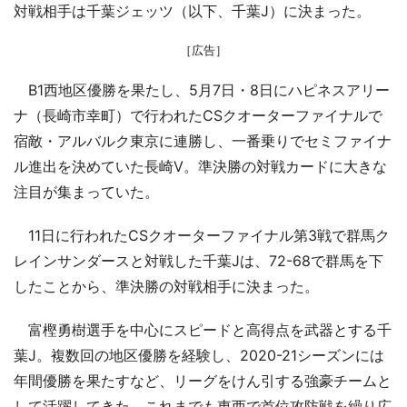
対戦相手は千葉ジェッツ（以下、千葉J）に決まった。
［広告］
B1西地区優勝を果たし、5月7日・8日にハピネスアリー
ナ（長崎市幸町）で行われたCSクオーターファイナルで
宿敵・アルバルク東京に連勝し、一番乗りでセミファイナ
ル進出を決めていた長崎V。準決勝の対戦カードに大きな
注目が集まっていた。
11日に行われたCSクオーターファイナル第3戦で群馬ク
レインサンダースと対戦した千葉Jは、72-68で群馬を下
したことから、準決勝の対戦相手に決まった。
富樫勇樹選手を中心にスピードと高得点を武器とする千
葉J。複数回の地区優勝を経験し、2020-21シーズンには
年間優勝を果たすなど、リーグをけん引する強豪チームと
して活躍してきた。これまでも東西で首位攻防戦を繰り広