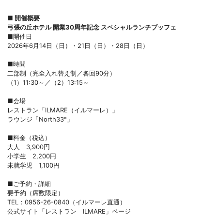
■ 開催概要
弓張の丘ホテル 開業30周年記念 スペシャルランチブッフェ
■開催日
2026年6月14日（日）・21日（日）・28日（日）
■時間
二部制（完全入れ替え制／各回90分）
（1）11:30～／（2）13:15～
■会場
レストラン「ILMARE（イルマーレ）」
ラウンジ「North33°」
■料金（税込）
大人 3,900円
小学生 2,200円
未就学児 1,100円
■ご予約・詳細
要予約（席数限定）
TEL：0956-26-0840（イルマーレ直通）
公式サイト「レストラン ILMARE」ページ