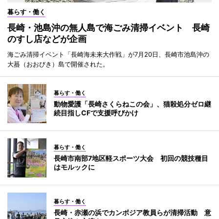
暮らす・働く
長崎・池島沖の無人島で海ごみ清掃イベント 長崎
のすし店などが企画
海ごみ清掃イベント「長崎海未来大作戦」が7月20日、長崎市池島沖の
大蟇（おおびき）島で開催された。
暮らす・働く
動物愛護「長崎さくらねこの会」、猫殺処分ゼロ継
続目指しCFで支援呼びかけ
暮らす・働く
長崎市南部7地区軽スポーツ大会 初回の競技種目
はモルックに
暮らす・働く
長崎・赤瀬の浜でカンボジア教員らが清掃活動 意