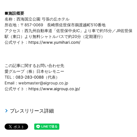
■施設概要
名称：西海国立公園 弓張の丘ホテル
所在地：〒857-0069 長崎県佐世保市鵜渡越町510番地
アクセス：西九州自動車道「佐世保中央IC」より車で約15分／JR佐世保
駅（東口）より無料シャトルバスで約20分（定期運行）
公式サイト：
https://www.yumihari.com/
この記事に関するお問い合わせ先
愛グループ（株）日本セレモニー
TEL：
083-283-0088
（代表）
Email：webmaster@aigroup.co.jp
公式サイト：
https://www.aigroup.co.jp/
プレスリリース詳細