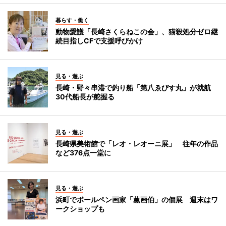
暮らす・働く
動物愛護「長崎さくらねこの会」、猫殺処分ゼロ継
続目指しCFで支援呼びかけ
見る・遊ぶ
長崎・野々串港で釣り船「第八ゑびす丸」が就航
30代船長が舵握る
見る・遊ぶ
長崎県美術館で「レオ・レオーニ展」 往年の作品
など376点一堂に
見る・遊ぶ
浜町でボールペン画家「薫画伯」の個展 週末はワ
ークショップも