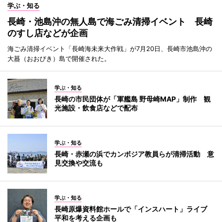
学ぶ・知る
長崎・池島沖の無人島で海ごみ清掃イベント 長崎
のすし店などが企画
海ごみ清掃イベント「長崎海未来大作戦」が7月20日、長崎市池島沖の
大蟇（おおびき）島で開催された。
学ぶ・知る
長崎の市民団体が「軍艦島 野母崎MAP」制作 観
光施設・飲食店などで配布
学ぶ・知る
長崎・赤瀬の浜でカンボジア教員らが清掃活動 意
見交換や交流も
学ぶ・知る
長崎原爆資料館ホールで「インスハート」ライブ
平和を考える企画も