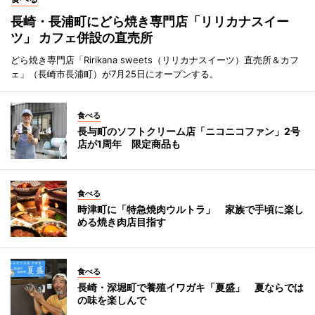
長崎・長浦町にどら焼き専門店「リリカナスイー
ツ」 カフェ併設の直売所
どら焼き専門店「Ririkana sweets（リリカナスイーツ）直売所＆カフ
ェ」（長崎市長浦町）が7月25日にオープンする。
食べる
長与町のソフトクリーム店「ニコニコファン」2号
店が1周年 限定商品も
食べる
時津町に「特急焼肉ウルトラ」 家族で手頃に楽し
める焼き肉店目指す
食べる
長崎・深堀町で養殖イワガキ「夏盛」 夏ならでは
の味を楽しんで