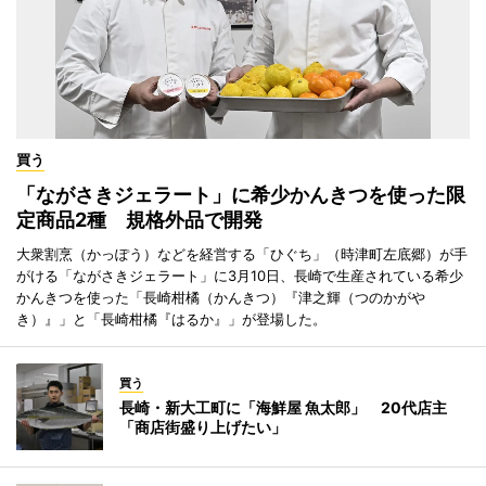
買う
「ながさきジェラート」に希少かんきつを使った限
定商品2種 規格外品で開発
大衆割烹（かっぽう）などを経営する「ひぐち」（時津町左底郷）が手
がける「ながさきジェラート」に3月10日、長崎で生産されている希少
かんきつを使った「長崎柑橘（かんきつ）『津之輝（つのかがや
き）』」と「長崎柑橘『はるか』」が登場した。
買う
長崎・新大工町に「海鮮屋 魚太郎」 20代店主
「商店街盛り上げたい」