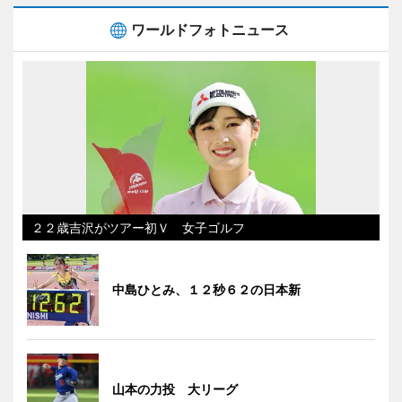
ワールドフォトニュース
２２歳吉沢がツアー初Ｖ 女子ゴルフ
中島ひとみ、１２秒６２の日本新
山本の力投 大リーグ