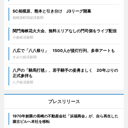
SC相模原、熊本と引き分け J3リーグ開幕
相模原町田経済新聞
関門海峡花火大会、無料エリアなしの門司側をライブ配信
小倉経済新聞
八広で「八八祭り」 1500人が提灯行列、多幸アートも
すみだ経済新聞
八戸の「騎馬打毬」、若手騎手の姿勇ましく 20年ぶりの
正式参拝も
八戸経済新聞
プレスリリース
1970年創業の長崎の不動産会社「浜福商会」が、自ら再生した
築古ビルへ本社を移転