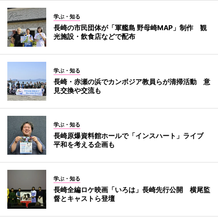
学ぶ・知る
長崎の市民団体が「軍艦島 野母崎MAP」制作 観
光施設・飲食店などで配布
学ぶ・知る
長崎・赤瀬の浜でカンボジア教員らが清掃活動 意
見交換や交流も
学ぶ・知る
長崎原爆資料館ホールで「インスハート」ライブ
平和を考える企画も
学ぶ・知る
長崎全編ロケ映画「いろは」長崎先行公開 横尾監
督とキャストら登壇