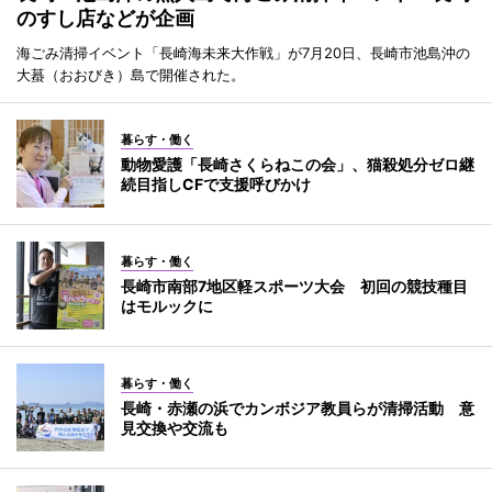
のすし店などが企画
海ごみ清掃イベント「長崎海未来大作戦」が7月20日、長崎市池島沖の
大蟇（おおびき）島で開催された。
暮らす・働く
動物愛護「長崎さくらねこの会」、猫殺処分ゼロ継
続目指しCFで支援呼びかけ
暮らす・働く
長崎市南部7地区軽スポーツ大会 初回の競技種目
はモルックに
暮らす・働く
長崎・赤瀬の浜でカンボジア教員らが清掃活動 意
見交換や交流も