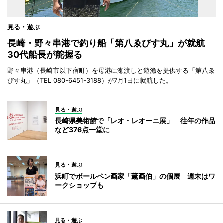
見る・遊ぶ
長崎・野々串港で釣り船「第八ゑびす丸」が就航
30代船長が舵握る
野々串港（長崎市以下宿町）を母港に瀬渡しと遊漁を提供する「第八ゑ
びす丸」（TEL 080-6451-3188）が7月1日に就航した。
見る・遊ぶ
長崎県美術館で「レオ・レオーニ展」 往年の作品
など376点一堂に
見る・遊ぶ
浜町でボールペン画家「薫画伯」の個展 週末はワ
ークショップも
見る・遊ぶ