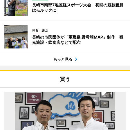
長崎市南部7地区軽スポーツ大会 初回の競技種目
はモルックに
見る・遊ぶ
長崎の市民団体が「軍艦島 野母崎MAP」制作 観
光施設・飲食店などで配布
もっと見る
買う