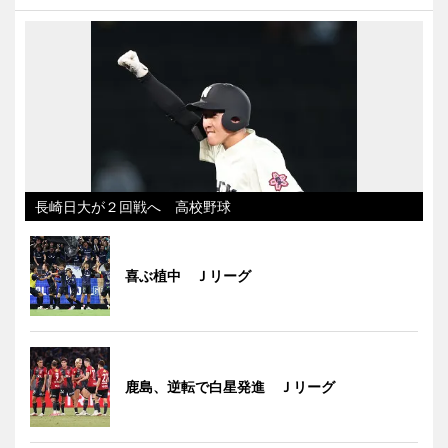
長崎日大が２回戦へ 高校野球
喜ぶ植中 Ｊリーグ
鹿島、逆転で白星発進 Ｊリーグ