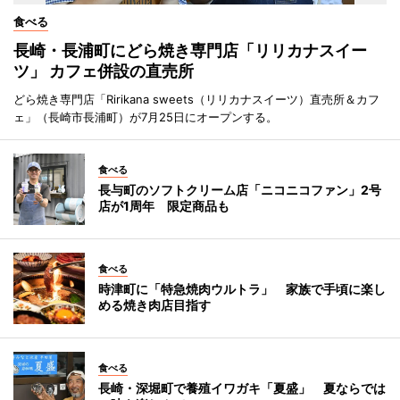
食べる
長崎・長浦町にどら焼き専門店「リリカナスイー
ツ」 カフェ併設の直売所
どら焼き専門店「Ririkana sweets（リリカナスイーツ）直売所＆カフ
ェ」（長崎市長浦町）が7月25日にオープンする。
食べる
長与町のソフトクリーム店「ニコニコファン」2号
店が1周年 限定商品も
食べる
時津町に「特急焼肉ウルトラ」 家族で手頃に楽し
める焼き肉店目指す
食べる
長崎・深堀町で養殖イワガキ「夏盛」 夏ならでは