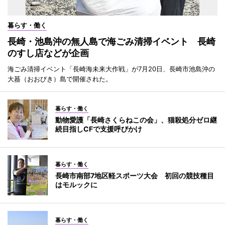
暮らす・働く
長崎・池島沖の無人島で海ごみ清掃イベント 長崎
のすし店などが企画
海ごみ清掃イベント「長崎海未来大作戦」が7月20日、長崎市池島沖の
大蟇（おおびき）島で開催された。
暮らす・働く
動物愛護「長崎さくらねこの会」、猫殺処分ゼロ継
続目指しCFで支援呼びかけ
暮らす・働く
長崎市南部7地区軽スポーツ大会 初回の競技種目
はモルックに
暮らす・働く