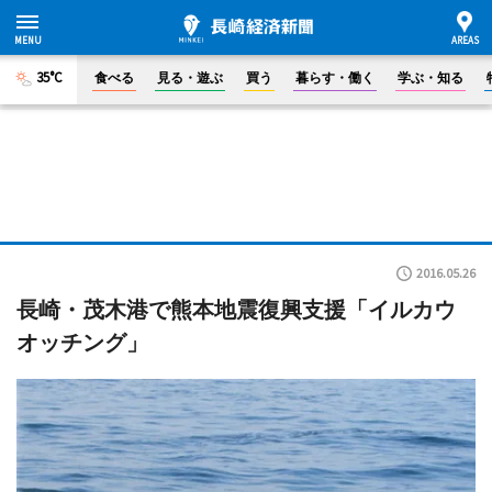
35°C
食べる
見る・遊ぶ
買う
暮らす・働く
学ぶ・知る
2016.05.26
長崎・茂木港で熊本地震復興支援「イルカウ
オッチング」