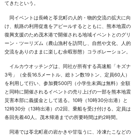
てきたという。
同イベントは長崎と苓北町の人的・物的交流の拡大に向
け、航路の利用促進をアピールするとともに、熊本地震の
復興支援のため茂木港で開催される地域イベントとのグリ
ーン・ツーリズム（農山漁村を訪問し、自然や文化、人的
交流をありのままに楽しむ余暇形態）コラボレーション。
イルカウオッチングは、同社が所有する高速船「キズナ
3号」（全長16.5メートル、総トン数19トン、定員60人）
を利用して行い、参加費500円（小学生未満は無料）全額
と同時に開催されるイベントの売り上げの一部を熊本地震
災害本部に義援金として送る。10時（10時30分出港）と
12時30分（13時出港）の2回、乗船を受け付ける。定員は
各回先着40人。茂木帰港までの所要時間は約2時間。
同港では苓北町産の岩かきや甘塩うに、冷凍たこなどの