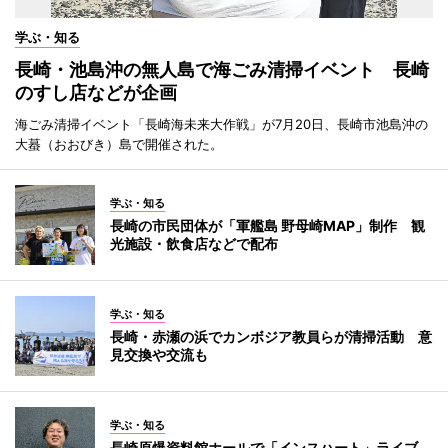
学ぶ・知る
長崎・池島沖の無人島で海ごみ清掃イベント 長崎
のすし店などが企画
海ごみ清掃イベント「長崎海未来大作戦」が7月20日、長崎市池島沖の
大蟇（おおびき）島で開催された。
学ぶ・知る
長崎の市民団体が「軍艦島 野母崎MAP」制作 観
光施設・飲食店などで配布
学ぶ・知る
長崎・赤瀬の浜でカンボジア教員らが清掃活動 意
見交換や交流も
学ぶ・知る
長崎原爆資料館ホールで「インスハート」ライブ