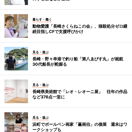
暮らす・働く
動物愛護「長崎さくらねこの会」、猫殺処分ゼロ継
続目指しCFで支援呼びかけ
見る・遊ぶ
長崎・野々串港で釣り船「第八ゑびす丸」が就航
30代船長が舵握る
見る・遊ぶ
長崎県美術館で「レオ・レオーニ展」 往年の作品
など376点一堂に
見る・遊ぶ
浜町でボールペン画家「薫画伯」の個展 週末はワ
ークショップも