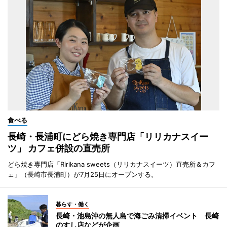
食べる
長崎・長浦町にどら焼き専門店「リリカナスイー
ツ」 カフェ併設の直売所
どら焼き専門店「Ririkana sweets（リリカナスイーツ）直売所＆カフ
ェ」（長崎市長浦町）が7月25日にオープンする。
暮らす・働く
長崎・池島沖の無人島で海ごみ清掃イベント 長崎
のすし店などが企画