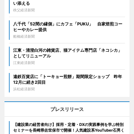
い添える
秩父経済新聞
八千代「52間の縁側」にカフェ「PUKU」 自家焙煎コー
ヒーやカレー提供
船橋経済新聞
江東・清澄白河の雑貨店、猫アイテム専門店「ネコシカ」
としてリニューアル
江東経済新聞
遠鉄百貨店に「トーキョー煎餅」期間限定ショップ 昨年
12月に続き2回目
浜松経済新聞
プレスリリース
【建設業の経営者向け】採用・定着・DXの実践事例を学ぶ特別
セミナーを長崎県佐世保市で開催！人気建設系YouTuber石男く