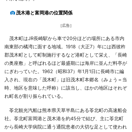
茂木港と富岡港の位置関係
［広告］
茂木町はJR長崎駅から車で20分ほどの場所にある市内
南東部の橘湾に面する地域。1918（大正7）年には西彼杵
郡茂木町として町制施行するなど港町として栄え、「長崎
の奥座敷」と呼ばれるほど最盛期には海岸に並んだ料亭が
にぎわっていた。1962（昭和37）年1月1日に長崎市に編
入され、現在の「茂木町」は旧茂木町本郷名（みょう＝当
時、地区を意味した呼称）に該当し、ほかの地区はそれぞ
れ町名が割り振られている。
苓北観光汽船は熊本県天草半島にある苓北町の高速船会
社。苓北町富岡港と茂木港を約45分で結び、主に苓北町
から長崎大学病院に通う通院患者の大切な足として使われ