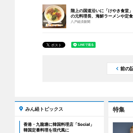
階上の国道沿いに「けやき食堂」
の元料理長、海鮮ラーメンや定食
八戸経済新聞
前の
みん経トピックス
特集
香港・九龍塘に韓国料理店「Social」
韓国定番料理を現代風に