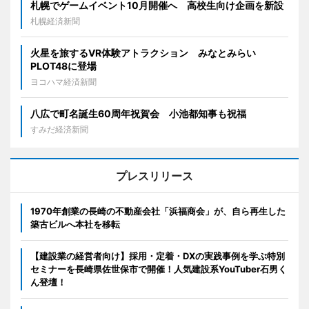
札幌でゲームイベント10月開催へ 高校生向け企画を新設
札幌経済新聞
火星を旅するVR体験アトラクション みなとみらい
PLOT48に登場
ヨコハマ経済新聞
八広で町名誕生60周年祝賀会 小池都知事も祝福
すみだ経済新聞
プレスリリース
1970年創業の長崎の不動産会社「浜福商会」が、自ら再生した
築古ビルへ本社を移転
【建設業の経営者向け】採用・定着・DXの実践事例を学ぶ特別
セミナーを長崎県佐世保市で開催！人気建設系YouTuber石男く
ん登壇！