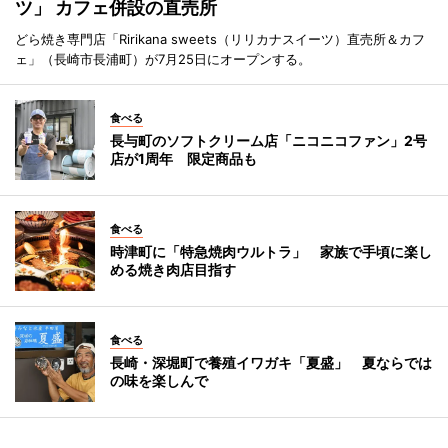
ツ」 カフェ併設の直売所
どら焼き専門店「Ririkana sweets（リリカナスイーツ）直売所＆カフ
ェ」（長崎市長浦町）が7月25日にオープンする。
食べる
長与町のソフトクリーム店「ニコニコファン」2号
店が1周年 限定商品も
食べる
時津町に「特急焼肉ウルトラ」 家族で手頃に楽し
める焼き肉店目指す
食べる
長崎・深堀町で養殖イワガキ「夏盛」 夏ならでは
の味を楽しんで