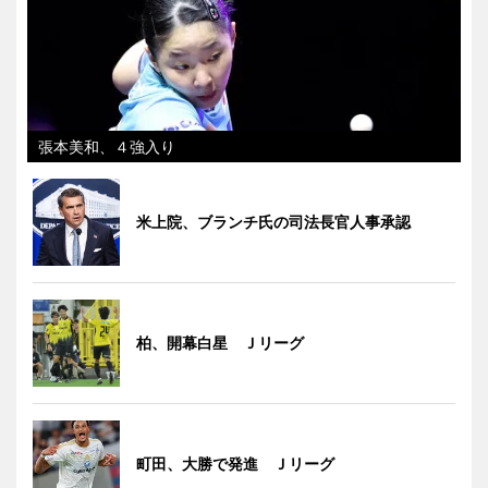
張本美和、４強入り
米上院、ブランチ氏の司法長官人事承認
柏、開幕白星 Ｊリーグ
町田、大勝で発進 Ｊリーグ