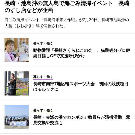
長崎・池島沖の無人島で海ごみ清掃イベント 長崎
のすし店などが企画
海ごみ清掃イベント「長崎海未来大作戦」が7月20日、長崎市池島沖の
大蟇（おおびき）島で開催された。
暮らす・働く
動物愛護「長崎さくらねこの会」、猫殺処分ゼロ継
続目指しCFで支援呼びかけ
暮らす・働く
長崎市南部7地区軽スポーツ大会 初回の競技種目
はモルックに
暮らす・働く
長崎・赤瀬の浜でカンボジア教員らが清掃活動 意
見交換や交流も