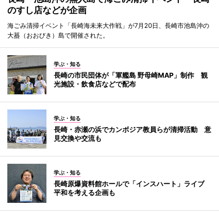
のすし店などが企画
海ごみ清掃イベント「長崎海未来大作戦」が7月20日、長崎市池島沖の
大蟇（おおびき）島で開催された。
学ぶ・知る
長崎の市民団体が「軍艦島 野母崎MAP」制作 観
光施設・飲食店などで配布
学ぶ・知る
長崎・赤瀬の浜でカンボジア教員らが清掃活動 意
見交換や交流も
学ぶ・知る
長崎原爆資料館ホールで「インスハート」ライブ
平和を考える企画も