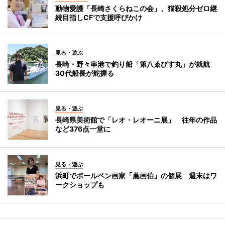
動物愛護「長崎さくらねこの会」、猫殺処分ゼロ継
続目指しCFで支援呼びかけ
見る・遊ぶ
長崎・野々串港で釣り船「第八ゑびす丸」が就航
30代船長が舵握る
見る・遊ぶ
長崎県美術館で「レオ・レオーニ展」 往年の作品
など376点一堂に
見る・遊ぶ
浜町でボールペン画家「薫画伯」の個展 週末はワ
ークショップも