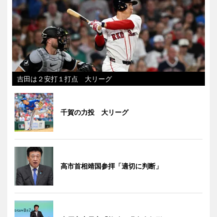
吉田は２安打１打点 大リーグ
千賀の力投 大リーグ
高市首相靖国参拝「適切に判断」