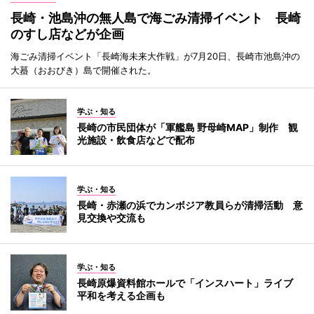
長崎・池島沖の無人島で海ごみ清掃イベント 長崎
のすし店などが企画
海ごみ清掃イベント「長崎海未来大作戦」が7月20日、長崎市池島沖の
大蟇（おおびき）島で開催された。
学ぶ・知る
長崎の市民団体が「軍艦島 野母崎MAP」制作 観
光施設・飲食店などで配布
学ぶ・知る
長崎・赤瀬の浜でカンボジア教員らが清掃活動 意
見交換や交流も
学ぶ・知る
長崎原爆資料館ホールで「インスハート」ライブ
平和を考える企画も