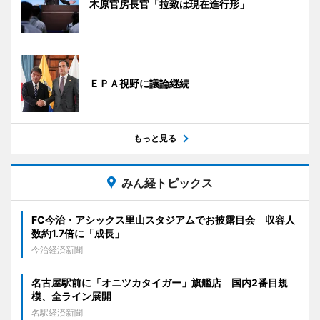
木原官房長官「拉致は現在進行形」
ＥＰＡ視野に議論継続
もっと見る
みん経トピックス
FC今治・アシックス里山スタジアムでお披露目会 収容人
数約1.7倍に「成長」
今治経済新聞
名古屋駅前に「オニツカタイガー」旗艦店 国内2番目規
模、全ライン展開
名駅経済新聞