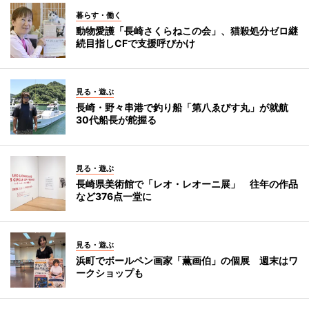
暮らす・働く
動物愛護「長崎さくらねこの会」、猫殺処分ゼロ継
続目指しCFで支援呼びかけ
見る・遊ぶ
長崎・野々串港で釣り船「第八ゑびす丸」が就航
30代船長が舵握る
見る・遊ぶ
長崎県美術館で「レオ・レオーニ展」 往年の作品
など376点一堂に
見る・遊ぶ
浜町でボールペン画家「薫画伯」の個展 週末はワ
ークショップも