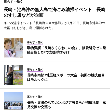
暮らす・働く
長崎・池島沖の無人島で海ごみ清掃イベント 長崎
のすし店などが企画
海ごみ清掃イベント「長崎海未来大作戦」が7月20日、長崎市池島沖の
大蟇（おおびき）島で開催された。
暮らす・働く
動物愛護「長崎さくらねこの会」、猫殺処分ゼロ継
続目指しCFで支援呼びかけ
暮らす・働く
長崎市南部7地区軽スポーツ大会 初回の競技種目
はモルックに
暮らす・働く
長崎・赤瀬の浜でカンボジア教員らが清掃活動 意
見交換や交流も