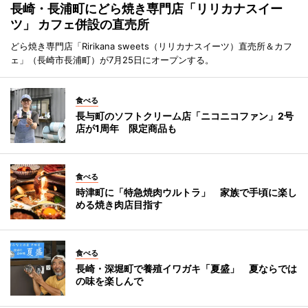
長崎・長浦町にどら焼き専門店「リリカナスイー
ツ」 カフェ併設の直売所
どら焼き専門店「Ririkana sweets（リリカナスイーツ）直売所＆カフ
ェ」（長崎市長浦町）が7月25日にオープンする。
食べる
長与町のソフトクリーム店「ニコニコファン」2号
店が1周年 限定商品も
食べる
時津町に「特急焼肉ウルトラ」 家族で手頃に楽し
める焼き肉店目指す
食べる
長崎・深堀町で養殖イワガキ「夏盛」 夏ならでは
の味を楽しんで