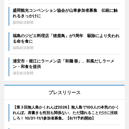
盛岡観光コンベンション協会が山車参加者募集 伝統に触
れるきっかけに
盛岡経済新聞
福島のジビエ料理店「猪鹿鳥」が1周年 駆除により失われ
る命を食に
福島経済新聞
浦安市・堀江にラーメン店「和麺 善」、和風だしラーメ
ン・和食を提供
浦安経済新聞
プレスリリース
【第３回無人島かくれんぼ2026】無人島で100人の本気のかく
れんぼ。肩書きも性別も関係ない、ただ隠れることだけに没頭
しろ！ 10/31-11/1参加者募集。【8/11予約開始】