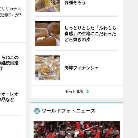
各種そろう
ts（リリカナス
長浦町）が7
しっとりとした「ふわもち
食感」の生地にこだわった
どら焼きの皮
くらねこの
ロ継続目指
肉球フィナンシェ
け
もっと見る
レオ・レオ
作品など
ワールドフォトニュース