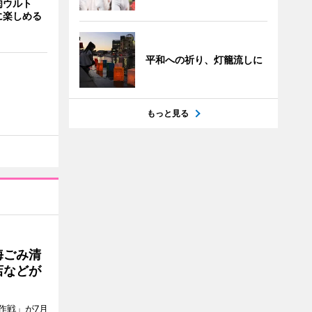
肉ウルト
に楽しめる
平和への祈り、灯籠流しに
もっと見る
海ごみ清
店などが
作戦」が7月