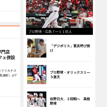
プロ野球・広島７―１１巨人
「デジポリス」普及呼び掛
け
専門店
フェ併設
ts（リリカナス
プロ野球・オリックス１―
長浦町）が7
３楽天
佐野日大、２回戦へ 高校
野球