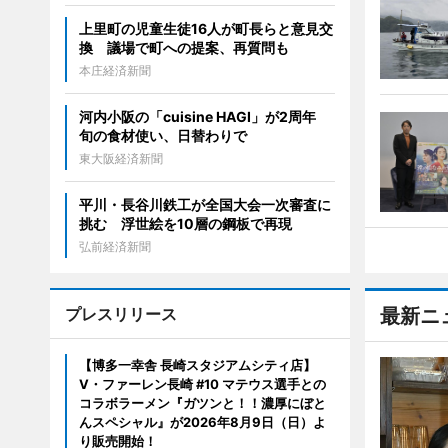
上里町の児童生徒16人が町長らと意見交
換 議場で町への提案、再質問も
本庄経済新聞
河内小阪の「cuisine HAGI」が2周年
旬の食材使い、日替わりで
東大阪経済新聞
平川・長谷川鉄工が全国大会一次審査に
挑む 浮世絵を10層の鋼板で再現
弘前経済新聞
プレスリリース
最新ニ
【博多一幸舎 長崎スタジアムシティ店】
V・ファーレン長崎 #10 マテウス選手との
コラボラーメン『ガツンと！！濃厚にぼと
んスペシャル』が2026年8月9日（日）よ
り販売開始！