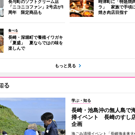
長与町のソフトクリーム店
時津町に「特急焼
「ニコニコファン」2号店が1
ラ」 家族で手頃
周年 限定商品も
焼き肉店目指す
食べる
長崎・深堀町で養殖イワガキ
「夏盛」 夏ならではの味を
楽しんで
もっと見る
知る
学ぶ・知る
長崎・池島沖の無人島で
掃イベント 長崎のすし
企画
海ごみ清掃イベント「長崎海未来大