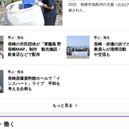
20日、長崎市池島沖の大蟇（おお
催された。
学ぶ・知る
学ぶ・知る
長崎の市民団体が「軍艦島 野
長崎・赤瀬の浜で
母崎MAP」制作 観光施設・
教員らが清掃活動
飲食店などで配布
や交流も
学ぶ・知る
長崎原爆資料館ホールで「イ
ンスハート」ライブ 平和を
考える企画も
もっと見る
・働く