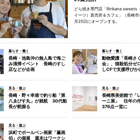
どら焼き専門店「Ririkana swee
イーツ）直売所＆カフェ」（長崎市
月25日にオープンする。
暮らす・働く
暮らす・働く
長崎・池島沖の無人島で海ご
動物愛護「長崎さ
み清掃イベント 長崎のすし
会」、猫殺処分ゼ
店などが企画
しCFで支援呼びか
見る・遊ぶ
見る・遊ぶ
長崎・野々串港で釣り船「第
長崎県美術館で「
八ゑびす丸」が就航 30代船
ーニ展」 往年の
長が舵握る
376点一堂に
見る・遊ぶ
浜町でボールペン画家「薫画
伯」の個展 週末はワークシ