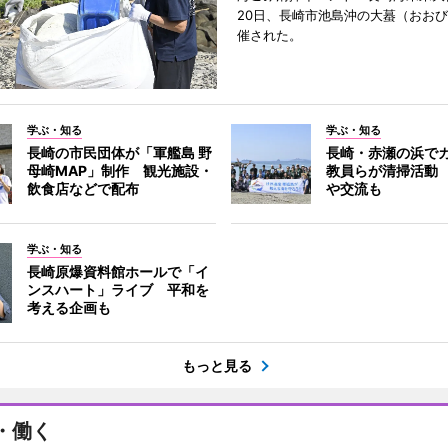
20日、長崎市池島沖の大蟇（おお
催された。
学ぶ・知る
学ぶ・知る
長崎の市民団体が「軍艦島 野
長崎・赤瀬の浜で
母崎MAP」制作 観光施設・
教員らが清掃活動
飲食店などで配布
や交流も
学ぶ・知る
長崎原爆資料館ホールで「イ
ンスハート」ライブ 平和を
考える企画も
もっと見る
・働く