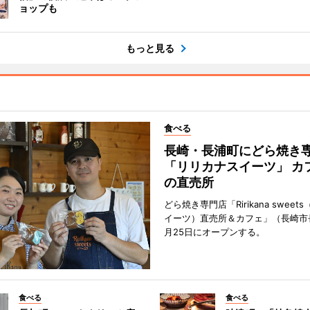
ョップも
もっと見る
食べる
長崎・長浦町にどら焼き
「リリカナスイーツ」 カ
の直売所
どら焼き専門店「Ririkana swee
イーツ）直売所＆カフェ」（長崎市
月25日にオープンする。
食べる
食べる