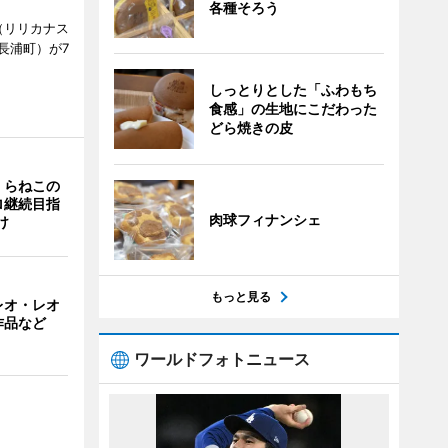
各種そろう
ts（リリカナス
長浦町）が7
しっとりとした「ふわもち
食感」の生地にこだわった
どら焼きの皮
くらねこの
ロ継続目指
肉球フィナンシェ
け
もっと見る
レオ・レオ
作品など
ワールドフォトニュース