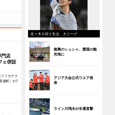
佐々木６回２失点 大リーグ
復興のシュシャ、愛国の観
光地に
専門店
フェ併設
ts（リリカナス
アジア大会公式ウエア発
長浦町）が7
表
ライン川渇水が水運直撃