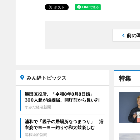
前の
みん経トピックス
特集
墨田区役所、「令和8年8月8日婚」
300人超が婚姻届、開庁前から長い列
すみだ経済新聞
浦和で「親子の居場所なつまつり」 浴
衣姿でヨーヨー釣りや和太鼓楽しむ
浦和経済新聞