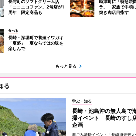
長与町のソフトクリーム店
時津町に「特急焼
「ニコニコファン」2号店が1
ラ」 家族で手頃
周年 限定商品も
焼き肉店目指す
食べる
長崎・深堀町で養殖イワガキ
「夏盛」 夏ならではの味を
楽しんで
もっと見る
知る
学ぶ・知る
長崎・池島沖の無人島で
掃イベント 長崎のすし
企画
海ごみ清掃イベント「長崎海未来大