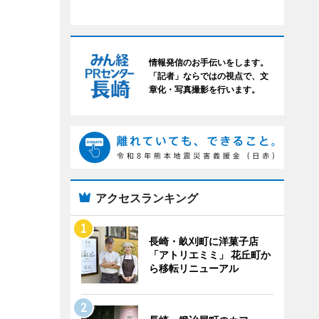
情報発信のお手伝いをします。
「記者」ならではの視点で、文
章化・写真撮影を行います。
アクセスランキング
長崎・畝刈町に洋菓子店
「アトリエミミ」 花丘町か
ら移転リニューアル