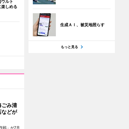
肉ウルト
に楽しめる
生成ＡＩ、被災地照らす
もっと見る
海ごみ清
店などが
作戦」が7月