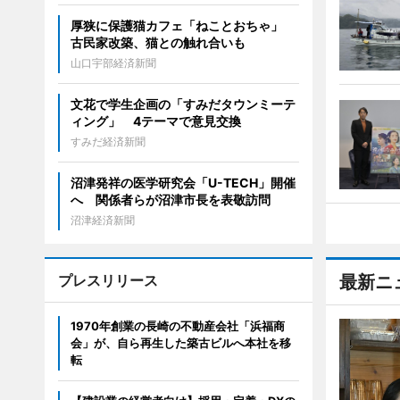
厚狭に保護猫カフェ「ねことおちゃ」
古民家改築、猫との触れ合いも
山口宇部経済新聞
文花で学生企画の「すみだタウンミーテ
ィング」 4テーマで意見交換
すみだ経済新聞
沼津発祥の医学研究会「U-TECH」開催
へ 関係者らが沼津市長を表敬訪問
沼津経済新聞
プレスリリース
最新ニ
1970年創業の長崎の不動産会社「浜福商
会」が、自ら再生した築古ビルへ本社を移
転