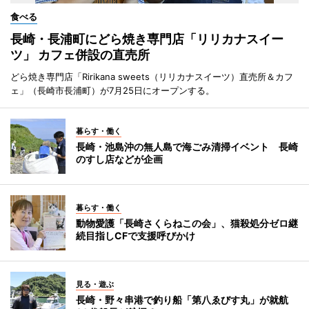
食べる
長崎・長浦町にどら焼き専門店「リリカナスイー
ツ」 カフェ併設の直売所
どら焼き専門店「Ririkana sweets（リリカナスイーツ）直売所＆カフ
ェ」（長崎市長浦町）が7月25日にオープンする。
暮らす・働く
長崎・池島沖の無人島で海ごみ清掃イベント 長崎
のすし店などが企画
暮らす・働く
動物愛護「長崎さくらねこの会」、猫殺処分ゼロ継
続目指しCFで支援呼びかけ
見る・遊ぶ
長崎・野々串港で釣り船「第八ゑびす丸」が就航