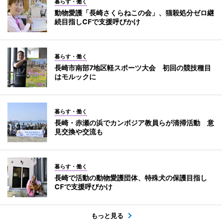
暮らす・働く
動物愛護「長崎さくらねこの会」、猫殺処分ゼロ継
続目指しCFで支援呼びかけ
暮らす・働く
長崎市南部7地区軽スポーツ大会 初回の競技種目
はモルックに
暮らす・働く
長崎・赤瀬の浜でカンボジア教員らが清掃活動 意
見交換や交流も
暮らす・働く
長崎で活動の動物愛護団体、特殊犬の保護目指し
CFで支援呼びかけ
もっと見る