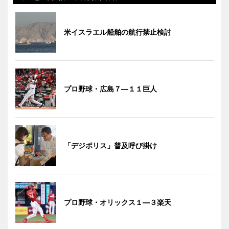
米イスラエル船舶の航行禁止検討
プロ野球・広島７―１１巨人
「デジポリス」普及呼び掛け
プロ野球・オリックス１―３楽天