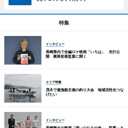
特集
インタビュー
長崎県内で全編ロケ映画「いろは」 先行公
開 横尾初喜監督に聞く
エリア特集
茂木で遊漁船主催の釣り大会 地域活性化つな
げたい
インタビュー
長崎舞台の映画「遠い山なみの光」 監督・キ