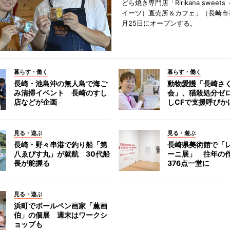
どら焼き専門店「Ririkana swee
イーツ）直売所＆カフェ」（長崎市
月25日にオープンする。
暮らす・働く
暮らす・働く
長崎・池島沖の無人島で海ご
動物愛護「長崎さ
み清掃イベント 長崎のすし
会」、猫殺処分ゼ
店などが企画
しCFで支援呼びか
見る・遊ぶ
見る・遊ぶ
長崎・野々串港で釣り船「第
長崎県美術館で「
八ゑびす丸」が就航 30代船
ーニ展」 往年の
長が舵握る
376点一堂に
見る・遊ぶ
浜町でボールペン画家「薫画
伯」の個展 週末はワークシ
ョップも