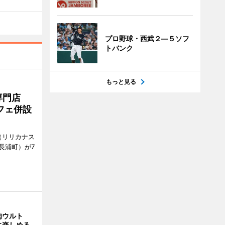
プロ野球・西武２―５ソフ
トバンク
もっと見る
専門店
フェ併設
ts（リリカナス
長浦町）が7
肉ウルト
に楽しめる