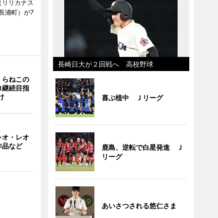
ts（リリカナス
長浦町）が7
長崎日大が２回戦へ 高校野球
くらねこの
ロ継続目指
け
喜ぶ植中 Ｊリーグ
レオ・レオ
作品など
鹿島、逆転で白星発進 Ｊ
リーグ
あいさつされる悠仁さま