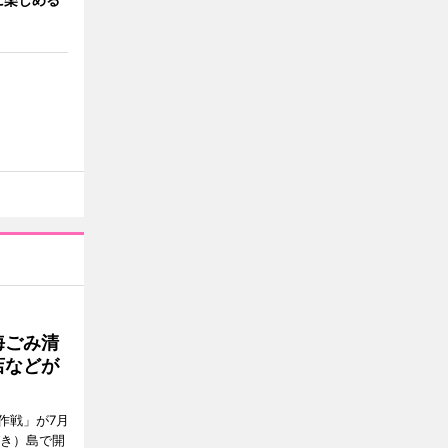
海ごみ清
店などが
作戦」が7月
びき）島で開