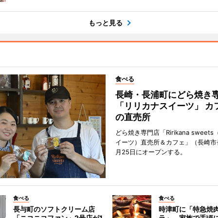
もっと見る
食べる
長崎・長浦町にどら焼き
「リリカナスイーツ」 カ
の直売所
どら焼き専門店「Ririkana swee
イーツ）直売所＆カフェ」（長崎市
月25日にオープンする。
食べる
食べる
長与町のソフトクリーム店
時津町に「特急焼
「ニコニコファン」2号店が1
ラ」 家族で手頃