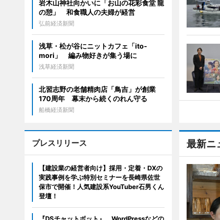
岩木山神社向かいに「お山の花彩食堂 龍
の憩」 和食職人の夫婦が経営
弘前経済新聞
浅草・松が谷にニットカフェ「ito-
mori」 編み物好きが集う場に
浅草経済新聞
北習志野の老舗精肉店「鳥吉」が創業
170周年 幕末から続くのれん守る
船橋経済新聞
プレスリリース
最新ニ
【建設業の経営者向け】採用・定着・DXの
実践事例を学ぶ特別セミナーを長崎県佐世
保市で開催！人気建設系YouTuber石男くん
登壇！
『DSチャットボット』、WordPressなどの