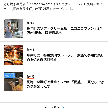
どら焼き専門店「Ririkana sweets（リリカナスイーツ）直売所＆カフ
ェ」（長崎市長浦町）が7月25日にオープンする。
食べる
長与町のソフトクリーム店「ニコニコファン」2号
店が1周年 限定商品も
食べる
時津町に「特急焼肉ウルトラ」 家族で手頃に楽し
める焼き肉店目指す
食べる
長崎・深堀町で養殖イワガキ「夏盛」 夏ならでは
の味を楽しんで
もっと見る