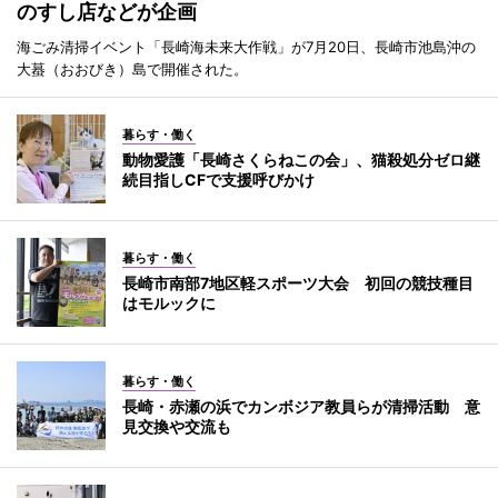
のすし店などが企画
海ごみ清掃イベント「長崎海未来大作戦」が7月20日、長崎市池島沖の
大蟇（おおびき）島で開催された。
暮らす・働く
動物愛護「長崎さくらねこの会」、猫殺処分ゼロ継
続目指しCFで支援呼びかけ
暮らす・働く
長崎市南部7地区軽スポーツ大会 初回の競技種目
はモルックに
暮らす・働く
長崎・赤瀬の浜でカンボジア教員らが清掃活動 意
見交換や交流も