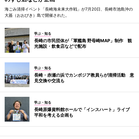
海ごみ清掃イベント「長崎海未来大作戦」が7月20日、長崎市池島沖の
大蟇（おおびき）島で開催された。
学ぶ・知る
長崎の市民団体が「軍艦島 野母崎MAP」制作 観
光施設・飲食店などで配布
学ぶ・知る
長崎・赤瀬の浜でカンボジア教員らが清掃活動 意
見交換や交流も
学ぶ・知る
長崎原爆資料館ホールで「インスハート」ライブ
平和を考える企画も