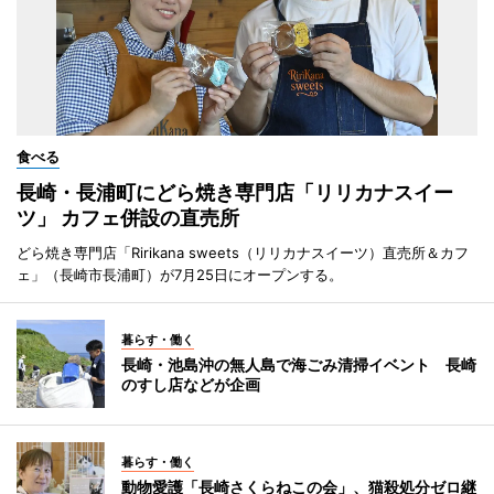
食べる
長崎・長浦町にどら焼き専門店「リリカナスイー
ツ」 カフェ併設の直売所
どら焼き専門店「Ririkana sweets（リリカナスイーツ）直売所＆カフ
ェ」（長崎市長浦町）が7月25日にオープンする。
暮らす・働く
長崎・池島沖の無人島で海ごみ清掃イベント 長崎
のすし店などが企画
暮らす・働く
動物愛護「長崎さくらねこの会」、猫殺処分ゼロ継