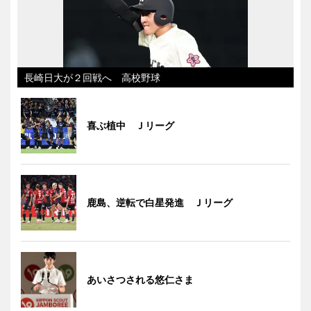
長崎日大が２回戦へ 高校野球
喜ぶ植中 Ｊリーグ
鹿島、逆転で白星発進 Ｊリーグ
あいさつされる悠仁さま