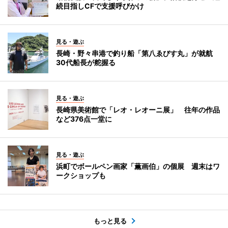
続目指しCFで支援呼びかけ
見る・遊ぶ
長崎・野々串港で釣り船「第八ゑびす丸」が就航
30代船長が舵握る
見る・遊ぶ
長崎県美術館で「レオ・レオーニ展」 往年の作品
など376点一堂に
見る・遊ぶ
浜町でボールペン画家「薫画伯」の個展 週末はワ
ークショップも
もっと見る