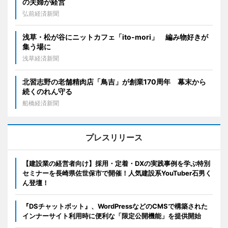
の夫婦が経営
弘前経済新聞
浅草・松が谷にニットカフェ「ito-mori」 編み物好きが
集う場に
浅草経済新聞
北習志野の老舗精肉店「鳥吉」が創業170周年 幕末から
続くのれん守る
船橋経済新聞
プレスリリース
【建設業の経営者向け】採用・定着・DXの実践事例を学ぶ特別
セミナーを長崎県佐世保市で開催！人気建設系YouTuber石男く
ん登壇！
『DSチャットボット』、WordPressなどのCMSで構築された
インナーサイト利用時に便利な「限定公開機能」を提供開始