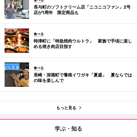
長与町のソフトクリーム店「ニコニコファン」2号
店が1周年 限定商品も
食べる
時津町に「特急焼肉ウルトラ」 家族で手頃に楽し
める焼き肉店目指す
食べる
長崎・深堀町で養殖イワガキ「夏盛」 夏ならでは
の味を楽しんで
もっと見る
学ぶ・知る