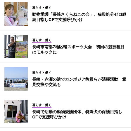
暮らす・働く
動物愛護「長崎さくらねこの会」、猫殺処分ゼロ継
続目指しCFで支援呼びかけ
暮らす・働く
長崎市南部7地区軽スポーツ大会 初回の競技種目
はモルックに
暮らす・働く
長崎・赤瀬の浜でカンボジア教員らが清掃活動 意
見交換や交流も
暮らす・働く
長崎で活動の動物愛護団体、特殊犬の保護目指し
CFで支援呼びかけ