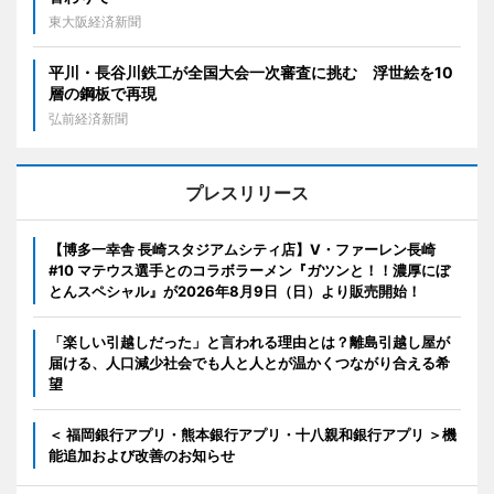
東大阪経済新聞
平川・長谷川鉄工が全国大会一次審査に挑む 浮世絵を10
層の鋼板で再現
弘前経済新聞
プレスリリース
【博多一幸舎 長崎スタジアムシティ店】V・ファーレン長崎
#10 マテウス選手とのコラボラーメン『ガツンと！！濃厚にぼ
とんスペシャル』が2026年8月9日（日）より販売開始！
「楽しい引越しだった」と言われる理由とは？離島引越し屋が
届ける、人口減少社会でも人と人とが温かくつながり合える希
望
＜ 福岡銀行アプリ・熊本銀行アプリ・十八親和銀行アプリ ＞機
能追加および改善のお知らせ