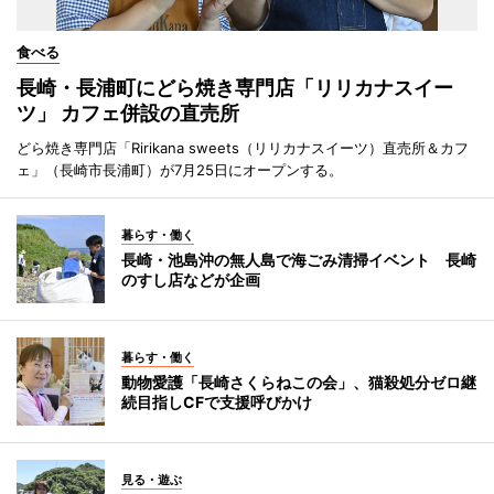
食べる
長崎・長浦町にどら焼き専門店「リリカナスイー
ツ」 カフェ併設の直売所
どら焼き専門店「Ririkana sweets（リリカナスイーツ）直売所＆カフ
ェ」（長崎市長浦町）が7月25日にオープンする。
暮らす・働く
長崎・池島沖の無人島で海ごみ清掃イベント 長崎
のすし店などが企画
暮らす・働く
動物愛護「長崎さくらねこの会」、猫殺処分ゼロ継
続目指しCFで支援呼びかけ
見る・遊ぶ