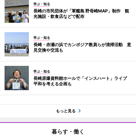
学ぶ・知る
長崎の市民団体が「軍艦島 野母崎MAP」制作 観
光施設・飲食店などで配布
学ぶ・知る
長崎・赤瀬の浜でカンボジア教員らが清掃活動 意
見交換や交流も
学ぶ・知る
長崎原爆資料館ホールで「インスハート」ライブ
平和を考える企画も
もっと見る
暮らす・働く