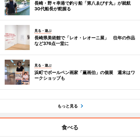
長崎・野々串港で釣り船「第八ゑびす丸」が就航
30代船長が舵握る
見る・遊ぶ
長崎県美術館で「レオ・レオーニ展」 往年の作品
など376点一堂に
見る・遊ぶ
浜町でボールペン画家「薫画伯」の個展 週末はワ
ークショップも
もっと見る
食べる