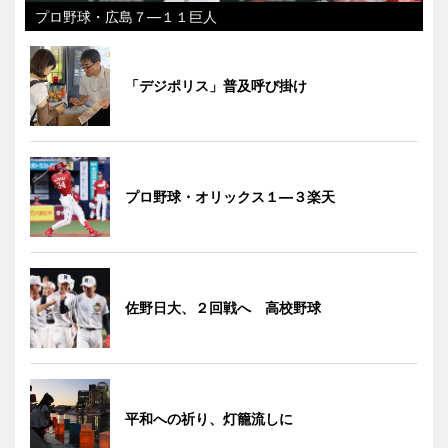
プロ野球・広島７―１１巨人
「デジポリス」普及呼び掛け
プロ野球・オリックス１―３楽天
佐野日大、２回戦へ 高校野球
平和への祈り、灯籠流しに