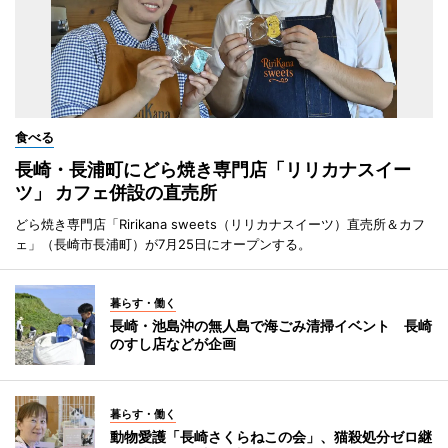
食べる
長崎・長浦町にどら焼き専門店「リリカナスイー
ツ」 カフェ併設の直売所
どら焼き専門店「Ririkana sweets（リリカナスイーツ）直売所＆カフ
ェ」（長崎市長浦町）が7月25日にオープンする。
暮らす・働く
長崎・池島沖の無人島で海ごみ清掃イベント 長崎
のすし店などが企画
暮らす・働く
動物愛護「長崎さくらねこの会」、猫殺処分ゼロ継