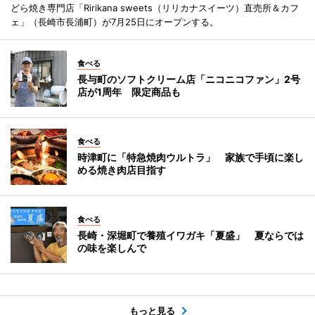
どら焼き専門店「Ririkana sweets（リリカナスイーツ）直売所＆カフ
ェ」（長崎市長浦町）が7月25日にオープンする。
食べる
長与町のソフトクリーム店「ニコニコファン」2号
店が1周年 限定商品も
食べる
時津町に「特急焼肉ウルトラ」 家族で手頃に楽し
める焼き肉店目指す
食べる
長崎・深堀町で養殖イワガキ「夏盛」 夏ならでは
の味を楽しんで
もっと見る