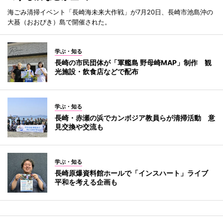
海ごみ清掃イベント「長崎海未来大作戦」が7月20日、長崎市池島沖の
大蟇（おおびき）島で開催された。
学ぶ・知る
長崎の市民団体が「軍艦島 野母崎MAP」制作 観
光施設・飲食店などで配布
学ぶ・知る
長崎・赤瀬の浜でカンボジア教員らが清掃活動 意
見交換や交流も
学ぶ・知る
長崎原爆資料館ホールで「インスハート」ライブ
平和を考える企画も