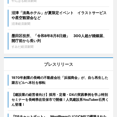
やんばる経済新聞
沼津「淡島ホテル」が夏限定イベント イラストサービス
や星空観望会など
沼津経済新聞
墨田区役所、「令和8年8月8日婚」 300人超が婚姻届、
開庁前から長い列
すみだ経済新聞
プレスリリース
1970年創業の長崎の不動産会社「浜福商会」が、自ら再生した
築古ビルへ本社を移転
【建設業の経営者向け】採用・定着・DXの実践事例を学ぶ特別
セミナーを長崎県佐世保市で開催！人気建設系YouTuber石男く
ん登壇！
『DSチャットボット』、WordPressなどのCMSで構築された