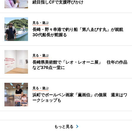
続目指しCFで支援呼びかけ
見る・遊ぶ
長崎・野々串港で釣り船「第八ゑびす丸」が就航
30代船長が舵握る
見る・遊ぶ
長崎県美術館で「レオ・レオーニ展」 往年の作品
など376点一堂に
見る・遊ぶ
浜町でボールペン画家「薫画伯」の個展 週末はワ
ークショップも
もっと見る