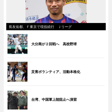
長友佑都、Ｆ東京で現役続行 Ｊリーグ
大分商が２回戦へ 高校野球
災害ボランティア、活動本格化
台湾、中国軍上陸阻止へ演習