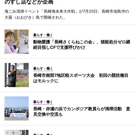
のすし店などが企画
海ごみ清掃イベント「長崎海未来大作戦」が7月20日、長崎市池島沖の
大蟇（おおびき）島で開催された。
暮らす・働く
動物愛護「長崎さくらねこの会」、猫殺処分ゼロ継
続目指しCFで支援呼びかけ
暮らす・働く
長崎市南部7地区軽スポーツ大会 初回の競技種目
はモルックに
暮らす・働く
長崎・赤瀬の浜でカンボジア教員らが清掃活動 意
見交換や交流も