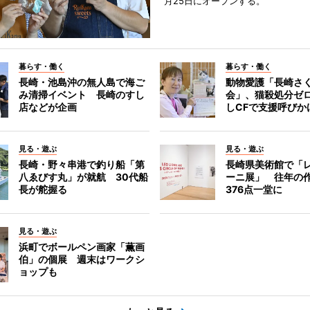
月25日にオープンする。
暮らす・働く
暮らす・働く
長崎・池島沖の無人島で海ご
動物愛護「長崎さ
み清掃イベント 長崎のすし
会」、猫殺処分ゼ
店などが企画
しCFで支援呼びか
見る・遊ぶ
見る・遊ぶ
長崎・野々串港で釣り船「第
長崎県美術館で「
八ゑびす丸」が就航 30代船
ーニ展」 往年の
長が舵握る
376点一堂に
見る・遊ぶ
浜町でボールペン画家「薫画
伯」の個展 週末はワークシ
ョップも