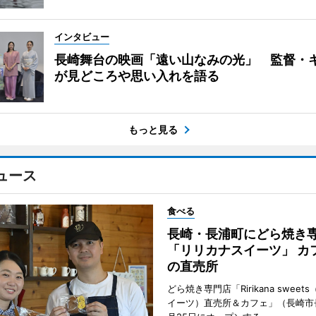
インタビュー
長崎舞台の映画「遠い山なみの光」 監督・
が見どころや思い入れを語る
もっと見る
ュース
食べる
長崎・長浦町にどら焼き
「リリカナスイーツ」 カ
の直売所
どら焼き専門店「Ririkana swee
イーツ）直売所＆カフェ」（長崎市