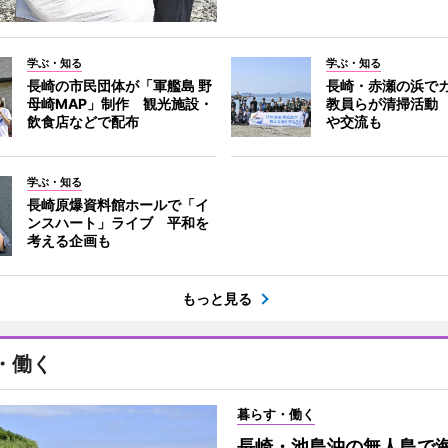
学ぶ・知る
学ぶ・知る
長崎の市民団体が「軍艦島 野
長崎・赤瀬の浜で
母崎MAP」制作 観光施設・
教員らが清掃活動
飲食店などで配布
や交流も
学ぶ・知る
長崎原爆資料館ホールで「イ
ンスハート」ライブ 平和を
考える企画も
もっと見る
・働く
暮らす・働く
長崎・池島沖の無人島で