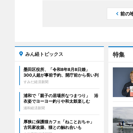
前の
みん経トピックス
特集
墨田区役所、「令和8年8月8日婚」
300人超が事前予約、開庁前から長い列
すみだ経済新聞
浦和で「親子の居場所なつまつり」 浴
衣姿でヨーヨー釣りや和太鼓楽しむ
浦和経済新聞
厚狭に保護猫カフェ「ねことおちゃ」
古民家改築、猫との触れ合いも