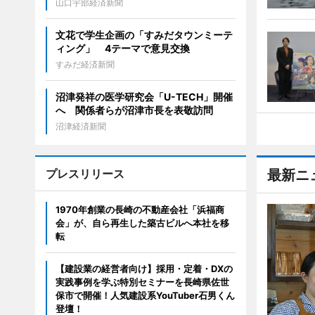
山口宇部経済新聞
文花で学生企画の「すみだタウンミーテ
ィング」 4テーマで意見交換
すみだ経済新聞
沼津発祥の医学研究会「U-TECH」開催
へ 関係者らが沼津市長を表敬訪問
沼津経済新聞
プレスリリース
最新ニ
1970年創業の長崎の不動産会社「浜福商
会」が、自ら再生した築古ビルへ本社を移
転
【建設業の経営者向け】採用・定着・DXの
実践事例を学ぶ特別セミナーを長崎県佐世
保市で開催！人気建設系YouTuber石男くん
登壇！