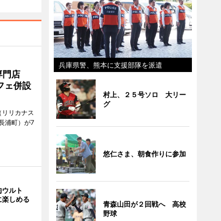
兵庫県警、熊本に支援部隊を派遣
専門店
フェ併設
村上、２５号ソロ 大リー
グ
ts（リリカナス
長浦町）が7
悠仁さま、朝食作りに参加
肉ウルト
に楽しめる
青森山田が２回戦へ 高校
野球