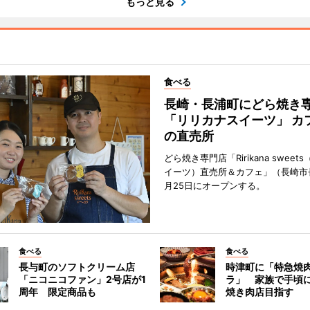
もっと見る
食べる
長崎・長浦町にどら焼き
「リリカナスイーツ」 カ
の直売所
どら焼き専門店「Ririkana swee
イーツ）直売所＆カフェ」（長崎市
月25日にオープンする。
食べる
食べる
長与町のソフトクリーム店
時津町に「特急焼
「ニコニコファン」2号店が1
ラ」 家族で手頃
周年 限定商品も
焼き肉店目指す