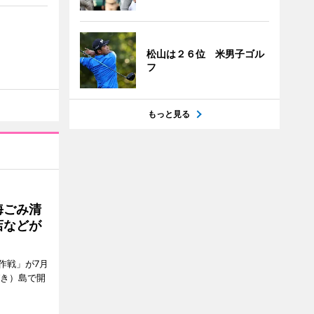
松山は２６位 米男子ゴル
フ
もっと見る
海ごみ清
店などが
作戦」が7月
びき）島で開