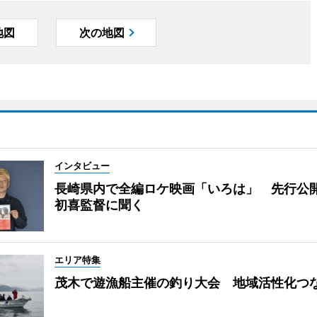
地図
次の地図
インタビュー
長崎県内で全編ロケ映画「いろは」 先行公
初喜監督に聞く
エリア特集
茂木で遊漁船主催の釣り大会 地域活性化つ