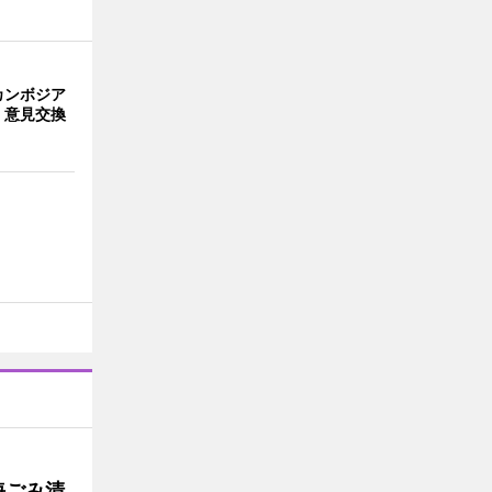
カンボジア
 意見交換
海ごみ清