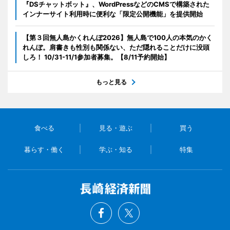
『DSチャットボット』、WordPressなどのCMSで構築された
インナーサイト利用時に便利な「限定公開機能」を提供開始
【第３回無人島かくれんぼ2026】無人島で100人の本気のかく
れんぼ。肩書きも性別も関係ない、ただ隠れることだけに没頭
しろ！ 10/31-11/1参加者募集。【8/11予約開始】
もっと見る
食べる
見る・遊ぶ
買う
暮らす・働く
学ぶ・知る
特集