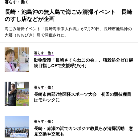
暮らす・働く
長崎・池島沖の無人島で海ごみ清掃イベント 長崎
のすし店などが企画
海ごみ清掃イベント「長崎海未来大作戦」が7月20日、長崎市池島沖の
大蟇（おおびき）島で開催された。
暮らす・働く
動物愛護「長崎さくらねこの会」、猫殺処分ゼロ継
続目指しCFで支援呼びかけ
暮らす・働く
長崎市南部7地区軽スポーツ大会 初回の競技種目
はモルックに
暮らす・働く
長崎・赤瀬の浜でカンボジア教員らが清掃活動 意
見交換や交流も