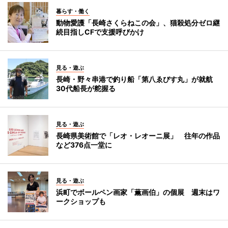
暮らす・働く
動物愛護「長崎さくらねこの会」、猫殺処分ゼロ継
続目指しCFで支援呼びかけ
見る・遊ぶ
長崎・野々串港で釣り船「第八ゑびす丸」が就航
30代船長が舵握る
見る・遊ぶ
長崎県美術館で「レオ・レオーニ展」 往年の作品
など376点一堂に
見る・遊ぶ
浜町でボールペン画家「薫画伯」の個展 週末はワ
ークショップも