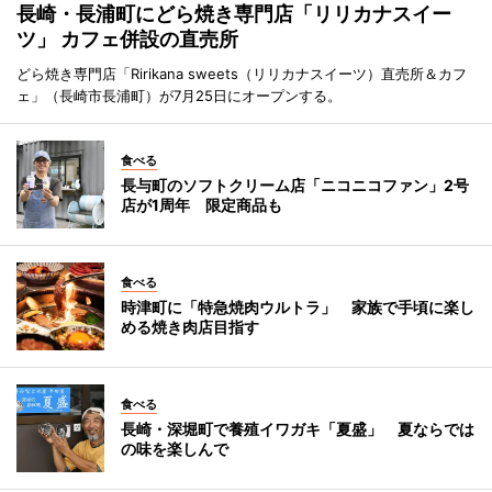
長崎・長浦町にどら焼き専門店「リリカナスイー
ツ」 カフェ併設の直売所
どら焼き専門店「Ririkana sweets（リリカナスイーツ）直売所＆カフ
ェ」（長崎市長浦町）が7月25日にオープンする。
食べる
長与町のソフトクリーム店「ニコニコファン」2号
店が1周年 限定商品も
食べる
時津町に「特急焼肉ウルトラ」 家族で手頃に楽し
める焼き肉店目指す
食べる
長崎・深堀町で養殖イワガキ「夏盛」 夏ならでは
の味を楽しんで