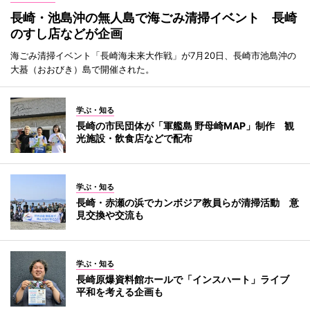
長崎・池島沖の無人島で海ごみ清掃イベント 長崎
のすし店などが企画
海ごみ清掃イベント「長崎海未来大作戦」が7月20日、長崎市池島沖の
大蟇（おおびき）島で開催された。
学ぶ・知る
長崎の市民団体が「軍艦島 野母崎MAP」制作 観
光施設・飲食店などで配布
学ぶ・知る
長崎・赤瀬の浜でカンボジア教員らが清掃活動 意
見交換や交流も
学ぶ・知る
長崎原爆資料館ホールで「インスハート」ライブ
平和を考える企画も