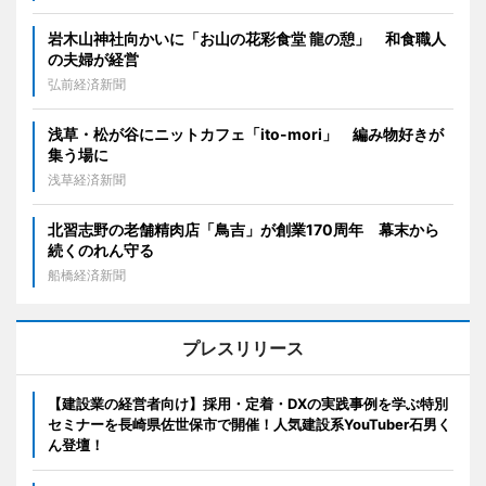
岩木山神社向かいに「お山の花彩食堂 龍の憩」 和食職人
の夫婦が経営
弘前経済新聞
浅草・松が谷にニットカフェ「ito-mori」 編み物好きが
集う場に
浅草経済新聞
北習志野の老舗精肉店「鳥吉」が創業170周年 幕末から
続くのれん守る
船橋経済新聞
プレスリリース
【建設業の経営者向け】採用・定着・DXの実践事例を学ぶ特別
セミナーを長崎県佐世保市で開催！人気建設系YouTuber石男く
ん登壇！