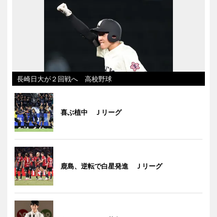
長崎日大が２回戦へ 高校野球
喜ぶ植中 Ｊリーグ
鹿島、逆転で白星発進 Ｊリーグ