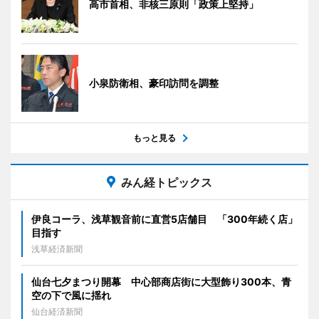
高市首相、非核三原則「政策上堅持」
小泉防衛相、豪印訪問を調整
もっと見る
みん経トピックス
伊良コーラ、浅草観音前に直営5店舗目 「300年続く店」
目指す
浅草経済新聞
仙台七夕まつり開幕 中心部商店街に大型飾り300本、青
空の下で風に揺れ
仙台経済新聞