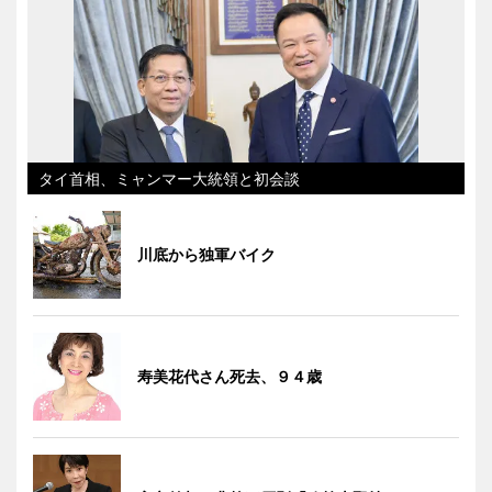
タイ首相、ミャンマー大統領と初会談
川底から独軍バイク
寿美花代さん死去、９４歳