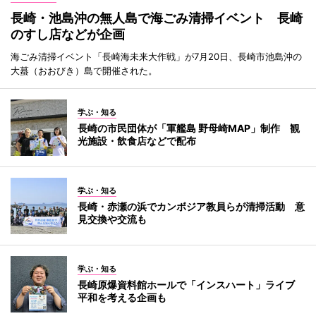
長崎・池島沖の無人島で海ごみ清掃イベント 長崎
のすし店などが企画
海ごみ清掃イベント「長崎海未来大作戦」が7月20日、長崎市池島沖の
大蟇（おおびき）島で開催された。
学ぶ・知る
長崎の市民団体が「軍艦島 野母崎MAP」制作 観
光施設・飲食店などで配布
学ぶ・知る
長崎・赤瀬の浜でカンボジア教員らが清掃活動 意
見交換や交流も
学ぶ・知る
長崎原爆資料館ホールで「インスハート」ライブ
平和を考える企画も