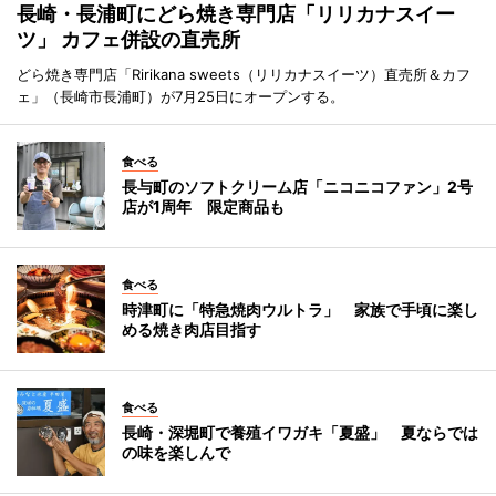
長崎・長浦町にどら焼き専門店「リリカナスイー
ツ」 カフェ併設の直売所
どら焼き専門店「Ririkana sweets（リリカナスイーツ）直売所＆カフ
ェ」（長崎市長浦町）が7月25日にオープンする。
食べる
長与町のソフトクリーム店「ニコニコファン」2号
店が1周年 限定商品も
食べる
時津町に「特急焼肉ウルトラ」 家族で手頃に楽し
める焼き肉店目指す
食べる
長崎・深堀町で養殖イワガキ「夏盛」 夏ならでは
の味を楽しんで