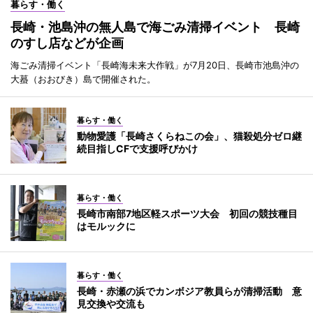
暮らす・働く
長崎・池島沖の無人島で海ごみ清掃イベント 長崎
のすし店などが企画
海ごみ清掃イベント「長崎海未来大作戦」が7月20日、長崎市池島沖の
大蟇（おおびき）島で開催された。
暮らす・働く
動物愛護「長崎さくらねこの会」、猫殺処分ゼロ継
続目指しCFで支援呼びかけ
暮らす・働く
長崎市南部7地区軽スポーツ大会 初回の競技種目
はモルックに
暮らす・働く
長崎・赤瀬の浜でカンボジア教員らが清掃活動 意
見交換や交流も