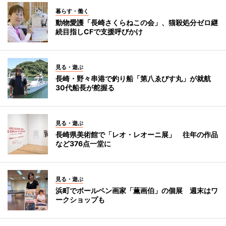
暮らす・働く
動物愛護「長崎さくらねこの会」、猫殺処分ゼロ継
続目指しCFで支援呼びかけ
見る・遊ぶ
長崎・野々串港で釣り船「第八ゑびす丸」が就航
30代船長が舵握る
見る・遊ぶ
長崎県美術館で「レオ・レオーニ展」 往年の作品
など376点一堂に
見る・遊ぶ
浜町でボールペン画家「薫画伯」の個展 週末はワ
ークショップも