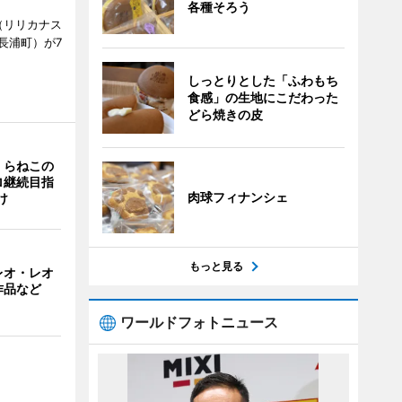
各種そろう
ts（リリカナス
長浦町）が7
しっとりとした「ふわもち
食感」の生地にこだわった
どら焼きの皮
くらねこの
ロ継続目指
肉球フィナンシェ
け
もっと見る
レオ・レオ
作品など
ワールドフォトニュース