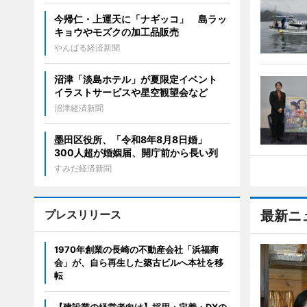
今帰仁・上運天に「ナギッコ」 島ラッ
キョウやモズクの加工品販売
やんばる経済新聞
沼津「淡島ホテル」が夏限定イベント
イラストサービスや星空観望会など
沼津経済新聞
墨田区役所、「令和8年8月8日婚」
300人超が婚姻届、開庁前から長い列
すみだ経済新聞
プレスリリース
最新ニ
1970年創業の長崎の不動産会社「浜福商
会」が、自ら再生した築古ビルへ本社を移
転