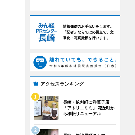
情報発信のお手伝いをします。
「記者」ならではの視点で、文
章化・写真撮影を行います。
アクセスランキング
長崎・畝刈町に洋菓子店
「アトリエミミ」 花丘町か
ら移転リニューアル