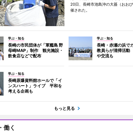
20日、長崎市池島沖の大蟇（おお
催された。
学ぶ・知る
学ぶ・知る
長崎の市民団体が「軍艦島 野
長崎・赤瀬の浜で
母崎MAP」制作 観光施設・
教員らが清掃活動
飲食店などで配布
や交流も
学ぶ・知る
長崎原爆資料館ホールで「イ
ンスハート」ライブ 平和を
考える企画も
もっと見る
・働く