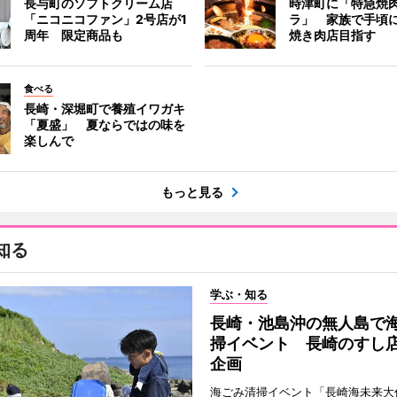
長与町のソフトクリーム店
時津町に「特急焼
「ニコニコファン」2号店が1
ラ」 家族で手頃
周年 限定商品も
焼き肉店目指す
食べる
長崎・深堀町で養殖イワガキ
「夏盛」 夏ならではの味を
楽しんで
もっと見る
知る
学ぶ・知る
長崎・池島沖の無人島で
掃イベント 長崎のすし
企画
海ごみ清掃イベント「長崎海未来大