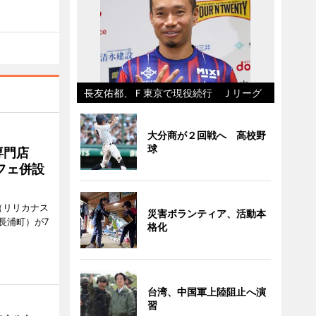
長友佑都、Ｆ東京で現役続行 Ｊリーグ
大分商が２回戦へ 高校野
球
専門店
フェ併設
ts（リリカナス
災害ボランティア、活動本
長浦町）が7
格化
台湾、中国軍上陸阻止へ演
習