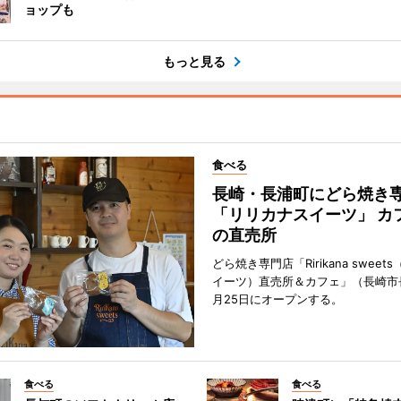
ョップも
もっと見る
食べる
長崎・長浦町にどら焼き
「リリカナスイーツ」 カ
の直売所
どら焼き専門店「Ririkana swee
イーツ）直売所＆カフェ」（長崎市
月25日にオープンする。
食べる
食べる