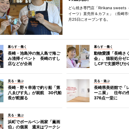
どら焼き専門店「Ririkana swee
イーツ）直売所＆カフェ」（長崎市
月25日にオープンする。
暮らす・働く
暮らす・働く
長崎・池島沖の無人島で海ご
動物愛護「長崎さ
み清掃イベント 長崎のすし
会」、猫殺処分ゼ
店などが企画
しCFで支援呼びか
見る・遊ぶ
見る・遊ぶ
長崎・野々串港で釣り船「第
長崎県美術館で「
八ゑびす丸」が就航 30代船
ーニ展」 往年の
長が舵握る
376点一堂に
見る・遊ぶ
浜町でボールペン画家「薫画
伯」の個展 週末はワークシ