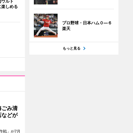
肉ウルト
に楽しめる
プロ野球・日本ハム０―６
楽天
もっと見る
海ごみ清
店などが
作戦」が7月