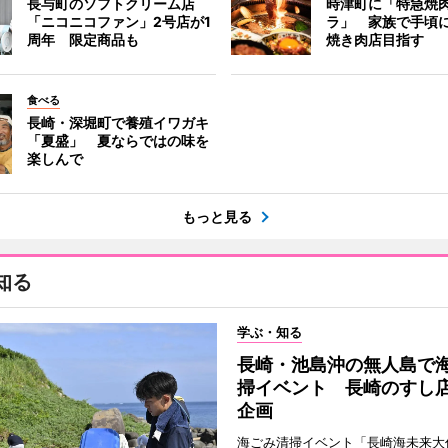
長与町のソフトクリーム店
時津町に「特急焼
「ニコニコファン」2号店が1
ラ」 家族で手頃
周年 限定商品も
焼き肉店目指す
食べる
長崎・深堀町で養殖イワガキ
「夏盛」 夏ならではの味を
楽しんで
もっと見る
知る
学ぶ・知る
長崎・池島沖の無人島で
掃イベント 長崎のすし
企画
海ごみ清掃イベント「長崎海未来大