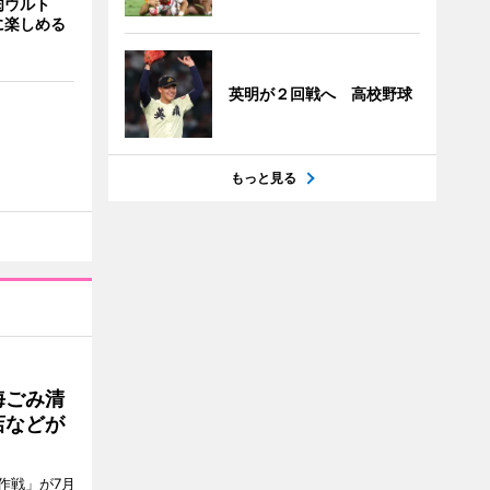
肉ウルト
に楽しめる
英明が２回戦へ 高校野球
もっと見る
海ごみ清
店などが
作戦」が7月