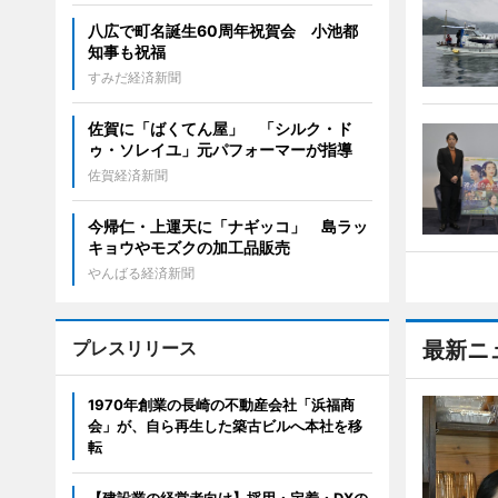
八広で町名誕生60周年祝賀会 小池都
知事も祝福
すみだ経済新聞
佐賀に「ばくてん屋」 「シルク・ド
ゥ・ソレイユ」元パフォーマーが指導
佐賀経済新聞
今帰仁・上運天に「ナギッコ」 島ラッ
キョウやモズクの加工品販売
やんばる経済新聞
プレスリリース
最新ニ
1970年創業の長崎の不動産会社「浜福商
会」が、自ら再生した築古ビルへ本社を移
転