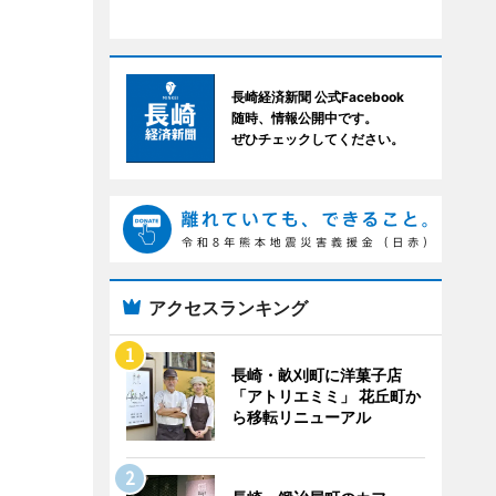
長崎経済新聞 公式Facebook
随時、情報公開中です。
ぜひチェックしてください。
アクセスランキング
長崎・畝刈町に洋菓子店
「アトリエミミ」 花丘町か
ら移転リニューアル