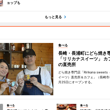
ョップも
もっと見る
食べる
長崎・長浦町にどら焼き
「リリカナスイーツ」 カ
の直売所
どら焼き専門店「Ririkana swee
イーツ）直売所＆カフェ」（長崎市
月25日にオープンする。
食べる
食べる