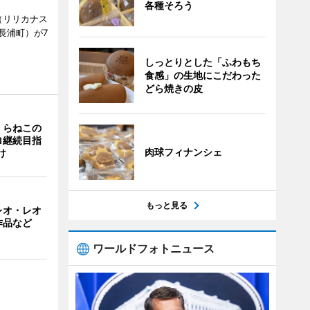
各種そろう
ts（リリカナス
長浦町）が7
しっとりとした「ふわもち
食感」の生地にこだわった
どら焼きの皮
くらねこの
ロ継続目指
肉球フィナンシェ
け
もっと見る
レオ・レオ
作品など
ワールドフォトニュース