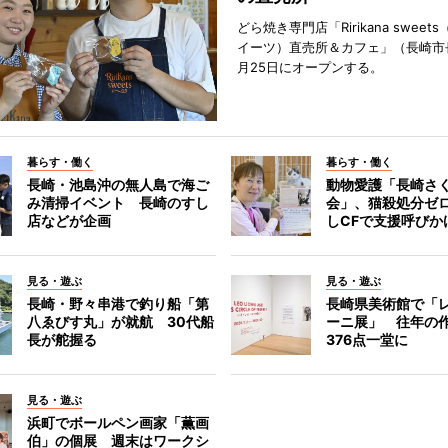
どら焼き専門店「Ririkana swee
イーツ）直売所＆カフェ」（長崎市
月25日にオープンする。
暮らす・働く
暮らす・働く
長崎・池島沖の無人島で海ご
動物愛護「長崎さ
み清掃イベント 長崎のすし
会」、猫殺処分ゼ
店などが企画
しCFで支援呼びか
見る・遊ぶ
見る・遊ぶ
長崎・野々串港で釣り船「第
長崎県美術館で「
八ゑびす丸」が就航 30代船
ーニ展」 往年の
長が舵握る
376点一堂に
見る・遊ぶ
浜町でボールペン画家「薫画
伯」の個展 週末はワークシ