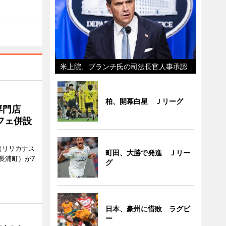
米上院、ブランチ氏の司法長官人事承認
柏、開幕白星 Ｊリーグ
専門店
フェ併設
ts（リリカナス
町田、大勝で発進 Ｊリー
長浦町）が7
グ
日本、豪州に惜敗 ラグビ
ー