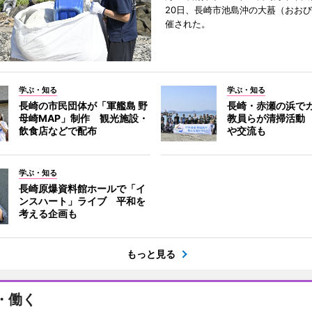
20日、長崎市池島沖の大蟇（おお
催された。
学ぶ・知る
学ぶ・知る
長崎の市民団体が「軍艦島 野
長崎・赤瀬の浜で
母崎MAP」制作 観光施設・
教員らが清掃活動
飲食店などで配布
や交流も
学ぶ・知る
長崎原爆資料館ホールで「イ
ンスハート」ライブ 平和を
考える企画も
もっと見る
・働く