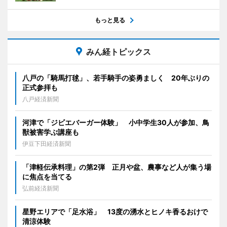
もっと見る
みん経トピックス
八戸の「騎馬打毬」、若手騎手の姿勇ましく 20年ぶりの
正式参拝も
八戸経済新聞
河津で「ジビエバーガー体験」 小中学生30人が参加、鳥
獣被害学ぶ講座も
伊豆下田経済新聞
「津軽伝承料理」の第2弾 正月や盆、農事など人が集う場
に焦点を当てる
弘前経済新聞
星野エリアで「足水浴」 13度の湧水とヒノキ香るおけで
清涼体験