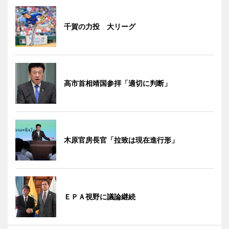
千賀の力投 大リーグ
高市首相靖国参拝「適切に判断」
木原官房長官「拉致は現在進行形」
ＥＰＡ視野に議論継続