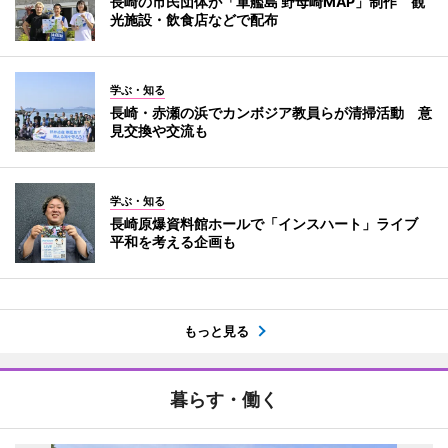
長崎の市民団体が「軍艦島 野母崎MAP」制作 観
光施設・飲食店などで配布
学ぶ・知る
長崎・赤瀬の浜でカンボジア教員らが清掃活動 意
見交換や交流も
学ぶ・知る
長崎原爆資料館ホールで「インスハート」ライブ
平和を考える企画も
もっと見る
暮らす・働く