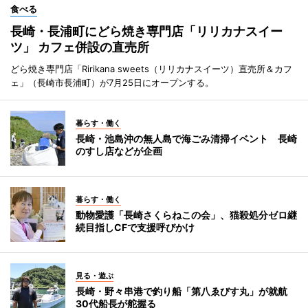
食べる
長崎・長浦町にどら焼き専門店「リリカナスイー
ツ」 カフェ併設の直売所
どら焼き専門店「Ririkana sweets（リリカナスイーツ）直売所＆カフ
ェ」（長崎市長浦町）が7月25日にオープンする。
暮らす・働く
長崎・池島沖の無人島で海ごみ清掃イベント 長崎
のすし店などが企画
暮らす・働く
動物愛護「長崎さくらねこの会」、猫殺処分ゼロ継
続目指しCFで支援呼びかけ
見る・遊ぶ
長崎・野々串港で釣り船「第八ゑびす丸」が就航
30代船長が舵握る