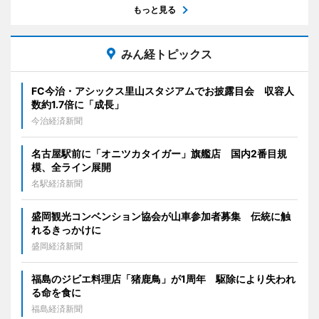
もっと見る
みん経トピックス
FC今治・アシックス里山スタジアムでお披露目会 収容人
数約1.7倍に「成長」
今治経済新聞
名古屋駅前に「オニツカタイガー」旗艦店 国内2番目規
模、全ライン展開
名駅経済新聞
盛岡観光コンベンション協会が山車参加者募集 伝統に触
れるきっかけに
盛岡経済新聞
福島のジビエ料理店「猪鹿鳥」が1周年 駆除により失われ
る命を食に
福島経済新聞