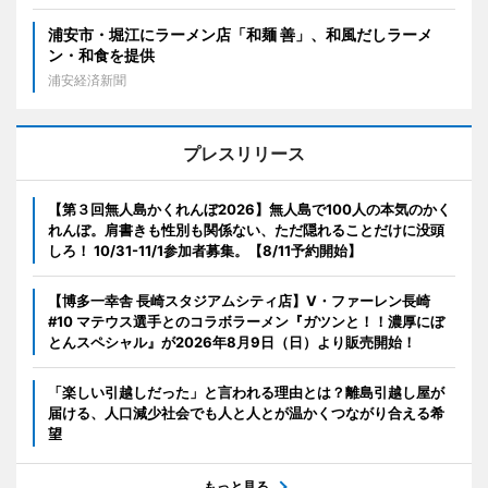
浦安市・堀江にラーメン店「和麺 善」、和風だしラーメ
ン・和食を提供
浦安経済新聞
プレスリリース
【第３回無人島かくれんぼ2026】無人島で100人の本気のかく
れんぼ。肩書きも性別も関係ない、ただ隠れることだけに没頭
しろ！ 10/31-11/1参加者募集。【8/11予約開始】
【博多一幸舎 長崎スタジアムシティ店】V・ファーレン長崎
#10 マテウス選手とのコラボラーメン『ガツンと！！濃厚にぼ
とんスペシャル』が2026年8月9日（日）より販売開始！
「楽しい引越しだった」と言われる理由とは？離島引越し屋が
届ける、人口減少社会でも人と人とが温かくつながり合える希
望
もっと見る