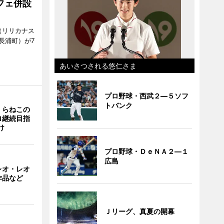
フェ併設
ts（リリカナス
長浦町）が7
あいさつされる悠仁さま
プロ野球・西武２―５ソフ
トバンク
くらねこの
ロ継続目指
け
プロ野球・ＤｅＮＡ２―１
広島
レオ・レオ
作品など
Ｊリーグ、真夏の開幕