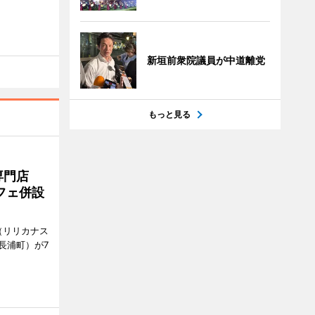
新垣前衆院議員が中道離党
もっと見る
専門店
フェ併設
ts（リリカナス
長浦町）が7