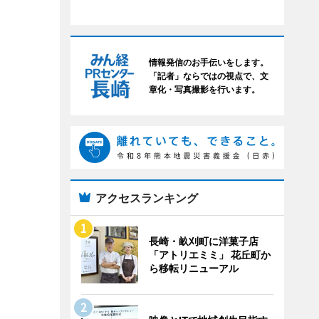
情報発信のお手伝いをします。
「記者」ならではの視点で、文
章化・写真撮影を行います。
アクセスランキング
長崎・畝刈町に洋菓子店
「アトリエミミ」 花丘町か
ら移転リニューアル