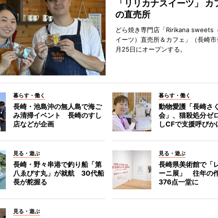
「リリカナスイーツ」 カ
の直売所
どら焼き専門店「Ririkana swee
イーツ）直売所＆カフェ」（長崎市
月25日にオープンする。
暮らす・働く
暮らす・働く
長崎・池島沖の無人島で海ご
動物愛護「長崎さ
み清掃イベント 長崎のすし
会」、猫殺処分ゼ
店などが企画
しCFで支援呼びか
見る・遊ぶ
見る・遊ぶ
長崎・野々串港で釣り船「第
長崎県美術館で「
八ゑびす丸」が就航 30代船
ーニ展」 往年の
長が舵握る
376点一堂に
見る・遊ぶ