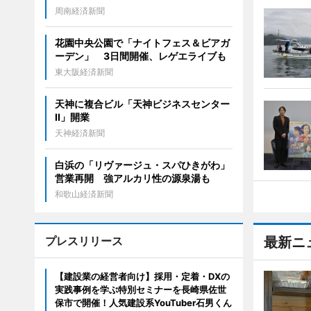
周南経済新聞
花園中央公園で「ナイトフェス＆ビアガ
ーデン」 3日間開催、レゲエライブも
東大阪経済新聞
天神に複合ビル「天神ビジネスセンター
II」開業
天神経済新聞
白浜の「リヴァージュ・スパひきがわ」
営業再開 強アルカリ性の源泉湯も
和歌山経済新聞
プレスリリース
最新ニ
【建設業の経営者向け】採用・定着・DXの
実践事例を学ぶ特別セミナーを長崎県佐世
保市で開催！人気建設系YouTuber石男くん