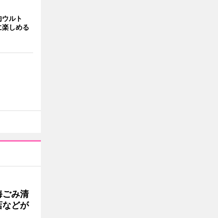
肉ウルト
に楽しめる
海ごみ清
店などが