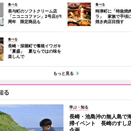
食べる
食べる
長与町のソフトクリーム店
時津町に「特急焼
「ニコニコファン」2号店が1
ラ」 家族で手頃
周年 限定商品も
焼き肉店目指す
食べる
長崎・深堀町で養殖イワガキ
「夏盛」 夏ならではの味を
楽しんで
もっと見る
知る
学ぶ・知る
長崎・池島沖の無人島で
掃イベント 長崎のすし
企画