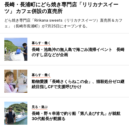
長崎・長浦町にどら焼き専門店「リリカナスイー
ツ」 カフェ併設の直売所
どら焼き専門店「Ririkana sweets（リリカナスイーツ）直売所＆カフ
ェ」（長崎市長浦町）が7月25日にオープンする。
暮らす・働く
長崎・池島沖の無人島で海ごみ清掃イベント 長崎
のすし店などが企画
暮らす・働く
動物愛護「長崎さくらねこの会」、猫殺処分ゼロ継
続目指しCFで支援呼びかけ
見る・遊ぶ
長崎・野々串港で釣り船「第八ゑびす丸」が就航
30代船長が舵握る