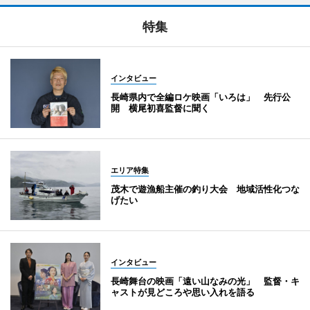
特集
インタビュー
長崎県内で全編ロケ映画「いろは」 先行公
開 横尾初喜監督に聞く
エリア特集
茂木で遊漁船主催の釣り大会 地域活性化つな
げたい
インタビュー
長崎舞台の映画「遠い山なみの光」 監督・キ
ャストが見どころや思い入れを語る