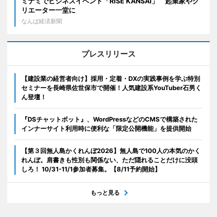
ミナミでビジネスイベント「RISE KANSAI」 起業家やク
リエーター一堂に
なんば経済新聞
プレスリリース
【建設業の経営者向け】採用・定着・DXの実践事例を学ぶ特別
セミナーを長崎県佐世保市で開催！人気建設系YouTuber石男く
ん登壇！
『DSチャットボット』、WordPressなどのCMSで構築された
インナーサイト利用時に便利な「限定公開機能」を提供開始
【第３回無人島かくれんぼ2026】無人島で100人の本気のかく
れんぼ。肩書きも性別も関係ない、ただ隠れることだけに没頭
しろ！ 10/31-11/1参加者募集。【8/11予約開始】
もっと見る