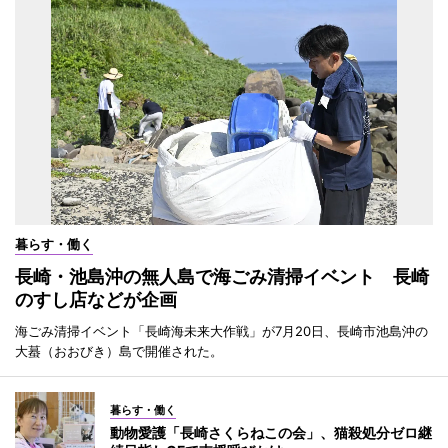
暮らす・働く
長崎・池島沖の無人島で海ごみ清掃イベント 長崎
のすし店などが企画
海ごみ清掃イベント「長崎海未来大作戦」が7月20日、長崎市池島沖の
大蟇（おおびき）島で開催された。
暮らす・働く
動物愛護「長崎さくらねこの会」、猫殺処分ゼロ継