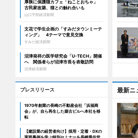
厚狭に保護猫カフェ「ねことおちゃ」
古民家改築、猫との触れ合いも
山口宇部経済新聞
文花で学生企画の「すみだタウンミーテ
ィング」 4テーマで意見交換
すみだ経済新聞
沼津発祥の医学研究会「U-TECH」開催
へ 関係者らが沼津市長を表敬訪問
沼津経済新聞
プレスリリース
最新ニ
1970年創業の長崎の不動産会社「浜福商
会」が、自ら再生した築古ビルへ本社を移
転
【建設業の経営者向け】採用・定着・DXの
実践事例を学ぶ特別セミナーを長崎県佐世