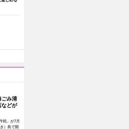
海ごみ清
店などが
作戦」が7月
びき）島で開