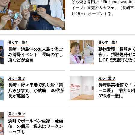
どら焼き専門店「Ririkana swee
イーツ）直売所＆カフェ」（長崎市
月25日にオープンする。
暮らす・働く
暮らす・働く
長崎・池島沖の無人島で海ご
動物愛護「長崎さ
み清掃イベント 長崎のすし
会」、猫殺処分ゼ
店などが企画
しCFで支援呼びか
見る・遊ぶ
見る・遊ぶ
長崎・野々串港で釣り船「第
長崎県美術館で「
八ゑびす丸」が就航 30代船
ーニ展」 往年の
長が舵握る
376点一堂に
見る・遊ぶ
浜町でボールペン画家「薫画
伯」の個展 週末はワークシ
ョップも