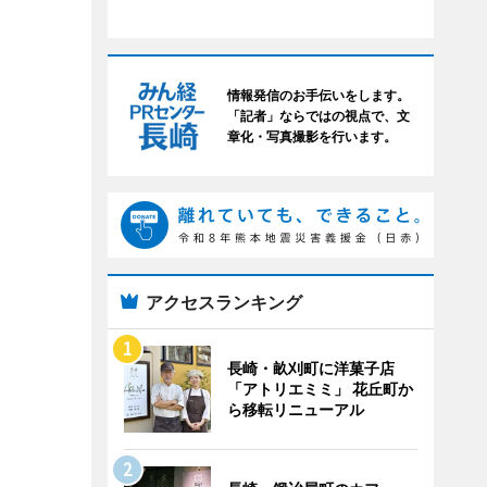
情報発信のお手伝いをします。
「記者」ならではの視点で、文
章化・写真撮影を行います。
アクセスランキング
長崎・畝刈町に洋菓子店
「アトリエミミ」 花丘町か
ら移転リニューアル