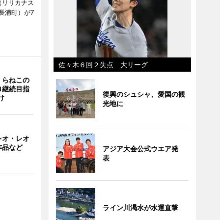
ts（リリカナス
長浦町）が7
佐々木６回２失点 大リーグ
くらねこの
ロ継続目指
復興のシュシャ、愛国の観
け
光地に
レオ・レオ
作品など
アジア大会公式ウエア発
表
ライン川渇水が水運直撃