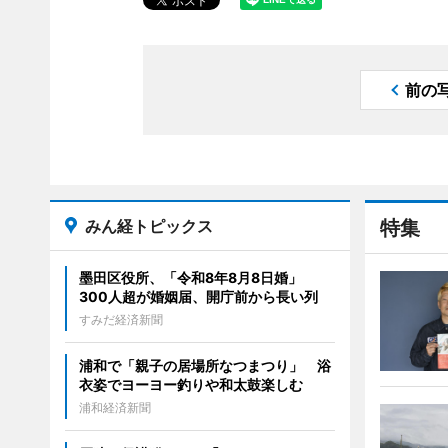
前の
みん経トピックス
特集
墨田区役所、「令和8年8月8日婚」
300人超が婚姻届、開庁前から長い列
すみだ経済新聞
浦和で「親子の居場所なつまつり」 浴
衣姿でヨーヨー釣りや和太鼓楽しむ
浦和経済新聞