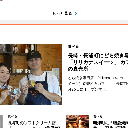
もっと見る
食べる
長崎・長浦町にどら焼き
「リリカナスイーツ」 カ
の直売所
どら焼き専門店「Ririkana swee
イーツ）直売所＆カフェ」（長崎市
月25日にオープンする。
食べる
食べる
長与町のソフトクリーム店
時津町に「特急焼
「ニコニコファン」2号店が1
ラ」 家族で手頃