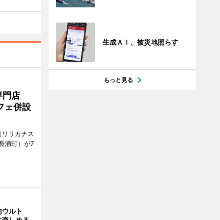
生成ＡＩ、被災地照らす
もっと見る
専門店
フェ併設
ts（リリカナス
長浦町）が7
肉ウルト
に楽しめる