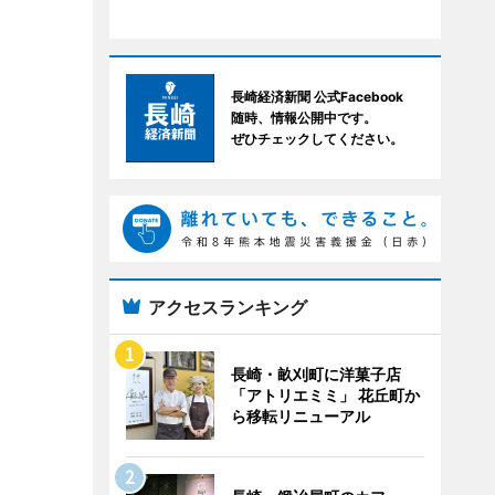
長崎経済新聞 公式Facebook
随時、情報公開中です。
ぜひチェックしてください。
アクセスランキング
長崎・畝刈町に洋菓子店
「アトリエミミ」 花丘町か
ら移転リニューアル