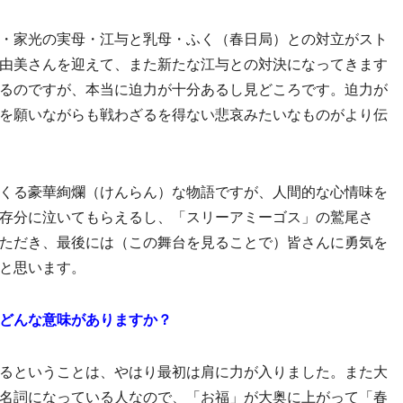
・家光の実母・江与と乳母・ふく（春日局）との対立がスト
由美さんを迎えて、また新たな江与との対決になってきます
るのですが、本当に迫力が十分あるし見どころです。迫力が
を願いながらも戦わざるを得ない悲哀みたいなものがより伝
くる豪華絢爛（けんらん）な物語ですが、人間的な心情味を
存分に泣いてもらえるし、「スリーアミーゴス」の鷲尾さ
ただき、最後には（この舞台を見ることで）皆さんに勇気を
と思います。
どんな意味がありますか？
るということは、やはり最初は肩に力が入りました。また大
名詞になっている人なので、「お福」が大奥に上がって「春