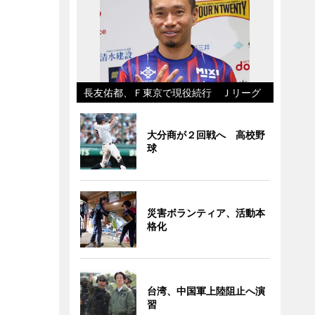
長友佑都、Ｆ東京で現役続行 Ｊリーグ
大分商が２回戦へ 高校野
球
災害ボランティア、活動本
格化
台湾、中国軍上陸阻止へ演
習